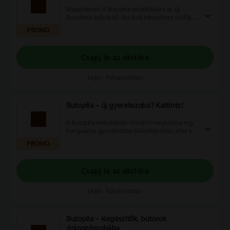
Megérkezett a Butopêa weboldalára az új
Bouclette kollekció! Vásárolj kényelmes szófát,
fotelt natúr színekben.
PROMO
Csapj le az akcióra
Lejár: Folyamatban
Butopêa – új gyerekszoba? Kattints!
A Butopêa weboldalán mindent megtalálsz egy
hangulatos gyerekszoba kialakításához, ahol a
csemete szívesen alszik és játszik majd. Bútorok,
PROMO
dekorációs kellékek egy helyen a Butopêa
weboldalán!
Csapj le az akcióra
Lejár: Folyamatban
Butopêa – kiegészítők, bútorok
dolgozószobába