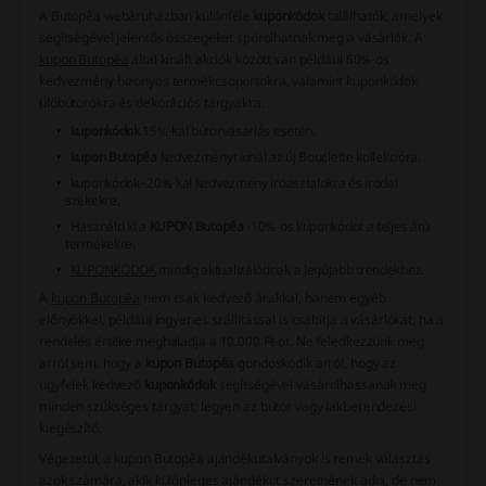
A Butopêa webáruházban különféle
kuponkódok
találhatók, amelyek
segítségével jelentős összegeket spórolhatnak meg a vásárlók. A
kupon Butopêa
által kínált akciók között van például 60%-os
kedvezmény bizonyos termékcsoportokra, valamint
kuponkódok
ülőbútorokra és dekorációs tárgyakra.
kuponkódok
15%-kal bútorvásárlás esetén.
kupon Butopêa
kedvezményt kínál az új Bouclette kollekcióra.
kuponkódok
-20%-kal kedvezmény íróasztalokra és irodai
székekre.
Használd ki a
KUPON Butopêa
-10%-os
kuponkódot
a teljes árú
termékekre.
KUPONKÓDOK
mindig aktualizálódnak a legújabb trendekhez.
A
kupon Butopêa
nem csak kedvező árakkal, hanem egyéb
előnyökkel, például ingyenes szállítással is csábítja a vásárlókat, ha a
rendelés értéke meghaladja a 10.000 Ft-ot. Ne feledkezzünk meg
arról sem, hogy a
kupon Butopêa
gondoskodik arról, hogy az
ügyfelek kedvező
kuponkódok
segítségével vásárolhassanak meg
minden szükséges tárgyat, legyen az bútor vagy lakberendezési
kiegészítő.
Végezetül, a
kupon Butopêa
ajándékutalványok is remek választás
azok számára, akik különleges ajándékot szeretnének adni, de nem