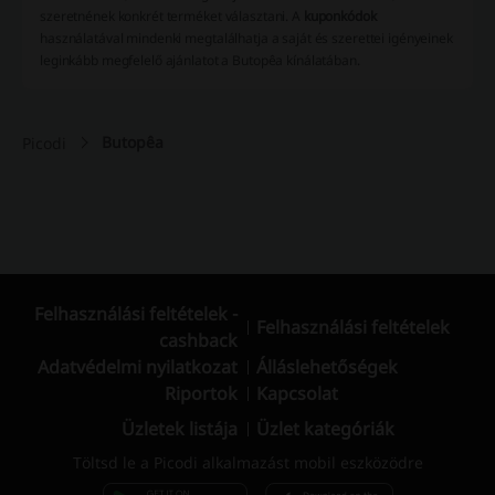
szeretnének konkrét terméket választani. A
kuponkódok
használatával mindenki megtalálhatja a saját és szerettei igényeinek
leginkább megfelelő ajánlatot a Butopêa kínálatában.
Butopêa
Picodi
Felhasználási feltételek -
Felhasználási feltételek
cashback
Adatvédelmi nyilatkozat
Álláslehetőségek
Riportok
Kapcsolat
Üzletek listája
Üzlet kategóriák
Töltsd le a Picodi alkalmazást mobil eszközödre