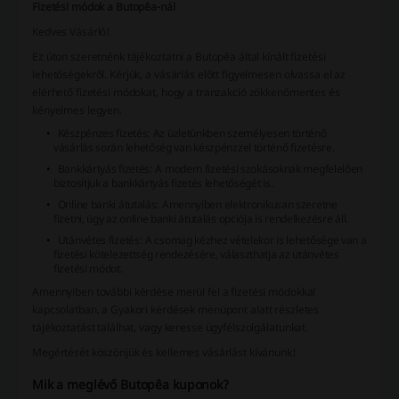
Fizetési módok a Butopêa-nál
Kedves Vásárló!
Ez úton szeretnénk tájékoztatni a Butopêa által kínált fizetési
lehetőségekről. Kérjük, a vásárlás előtt figyelmesen olvassa el az
elérhető fizetési módokat, hogy a tranzakció zökkenőmentes és
kényelmes legyen.
Készpénzes fizetés: Az üzletünkben személyesen történő
vásárlás során lehetőség van készpénzzel történő fizetésre.
Bankkártyás fizetés: A modern fizetési szokásoknak megfelelően
biztosítjuk a bankkártyás fizetés lehetőségét is.
Online banki átutalás: Amennyiben elektronikusan szeretne
fizetni, úgy az online banki átutalás opciója is rendelkezésre áll.
Utánvétes fizetés: A csomag kézhez vételekor is lehetősége van a
fizetési kötelezettség rendezésére, választhatja az utánvétes
fizetési módot.
Amennyiben további kérdése merül fel a fizetési módokkal
kapcsolatban, a
Gyakori kérdések
menüpont alatt részletes
tájékoztatást találhat, vagy keresse ügyfélszolgálatunkat.
Megértését köszönjük és kellemes vásárlást kívánunk!
Mik a meglévő Butopêa kuponok?