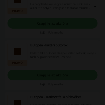
Ha nagy kedvelője vagy az indusztriális stílusnak,
akkor itt a helyed! Válogass a többszáz termék
PROMO
közül és rendezd be garzonodat vagy családi
házadat. Itt mindenki megtalálja a legújabb
kedvenc darabjait.
Csapj le az akcióra
Lejár: Folyamatban
Butopêa –kültéri bútorok
Fedezd fel a Butopêa dizájner kültéri bútorait, melyek
több évig a kerted díszei lesznek!
PROMO
Csapj le az akcióra
Lejár: Folyamatban
Butopêa – iratkozz fel a hírlevélre!
Ha szeretnél az üzlet legfrissebb híreiről értesülni,