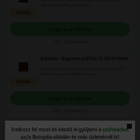
akkor iratkozz fel a hírlevélre!
PROMO
Csapj le az akcióra
Lejár: Folyamatban
Butopêa – Ingyenes szállítás 10.000 Ft felett
Add le rendelésed a Butopêa weboldalán 10.000 Ft
felett és ingyenes szállítást kapsz!
PROMO
Csapj le az akcióra
Lejár: Folyamatban
Iratkozz fel most és kezdd el gyűjteni a
cashbacket
Ajánlatok részletei
az/a Butopêa oldalán és más üzleteknél is!