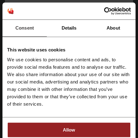
Ajánlatok
10
Legjobb kedvezmény
—
Consent
Details
About
Utolsó frissítés
2025. 04. 29. 12:12
Affiliate linkeket használunk, és jutalékot kaphatunk.
This website uses cookies
We use cookies to personalise content and ads, to
Kedvezménykódok értékelése Butopêa
Regisztrálás Facebook-kal
provide social media features and to analyse our traffic.
számára
We also share information about your use of our site with
our social media, advertising and analytics partners who
Regisztrálás Google-al
may combine it with other information that you’ve
Értékeld a Butopêa kedvezménykódjait, és segíts más
provided to them or that they’ve collected from your use
felhasználóknak kiválasztani a legjobb ajánlatokat.
Regisztrálás e-mail címmel
of their services.
Butopêa kontakt:
2132 Göd, Ady Endre út 104. (raktár)
Allow
06 20 238 33 59