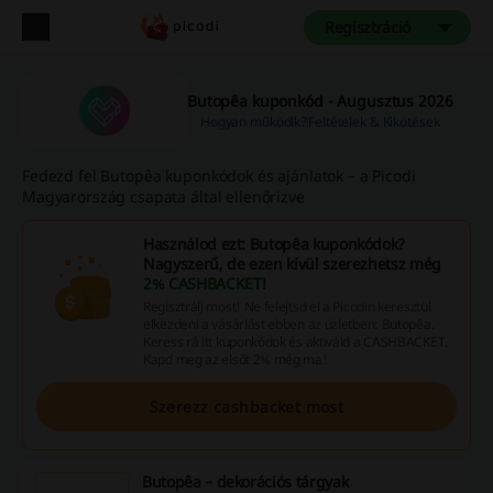
Regisztráció
Butopêa kuponkód - Augusztus 2026
Hogyan működik?
Feltételek & Kikötések
Fedezd fel Butopêa kuponkódok és ajánlatok – a Picodi
Magyarország csapata által ellenőrizve
Használod ezt: Butopêa kuponkódok?
Nagyszerű, de ezen kívül szerezhetsz még
2% CASHBACKET
!
Regisztrálj most! Ne felejtsd el a Picodin keresztül
elkezdeni a vásárlást ebben az üzletben: Butopêa.
Keress rá itt kuponkódok és aktiváld a CASHBACKET.
Kapd meg az elsőt 2% még ma!
Szerezz cashbacket most
Butopêa – dekorációs tárgyak