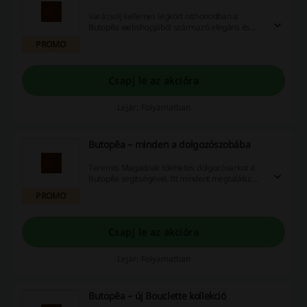
Varázsolj kellemes légkört otthonodban a
Butopêa webshopjából származó elegáns és
ízléses dekorációs termékekkel!
PROMO
Csapj le az akcióra
Lejár: Folyamatban
Butopêa – minden a dolgozószobába
Teremts Magadnak tökéletes dolgozósarkot a
Butopêa segítségével. Itt mindent megtalálsz
egy helyen, ami egy hangulatos otthoni
PROMO
dolgozótér kialakításához szükséges lehet
Csapj le az akcióra
Lejár: Folyamatban
Butopêa – új Bouclette kollekció