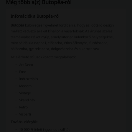
Még több a(z) Butopêa-ról
Infomációk a Butopêa-ról
Butopêa
különleges figyelmet fordít arra, hogy az időtálló design
mellett kedvező árakat kínáljon a vásárlóknak. Az áruház széles
termékválasztékot nyújt, amely kiterjed különböző helyiségekbe,
mint például a nappali, előszoba, étkező/konyha, fürdőszoba,
hálószoba, gyerekszoba, dolgozószoba és a kert/terasz.
Az elérhető stílusok között megtalálható:
Art Deco
Etno
Indusztriális
Modern
Vintage
Skandináv
Retro
Vízparti
További előnyök:
10 000 Ft felett ingyenes szállítás