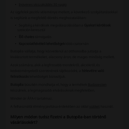
Ingyenes visszaküldés 30 napig
Az ügyfelek pozitív véleménye mellett, a következő szolgáltatásokkal
is segítünk a megfelelő döntés meghozatalában:
Segítség a kérdések megválaszolásában a
Gyakori kérdések
szekción keresztül
Élő chates
támogatás
Kapcsolatfelvételi lehetőségek
több csatornán
Butopêa
vállalja, hogy közvetlenül az otthonodba juttatja a
kiválasztott termékeket, alacsony áron, de magas minőség mellett.
Azok számára, akik a legfrissebb trendekről, akciókról, és
kedvezményekről szeretnének tájékozódni, a
hírlevélre való
feliratkozás
lehetőségét biztosítjuk.
Butopêa
büszkén mondhatja el, hogy a termékek
Budapesten
készülnek, a legmagasabb elvárásoknak megfelelően.
Minden ár ÁFA-t tartalmaz.
A felhasználói élmény javítása érdekében az oldal
sütiket
használ.
Milyen módon tudsz fizetni a Butopêa-ban történő
vásárlásokért?