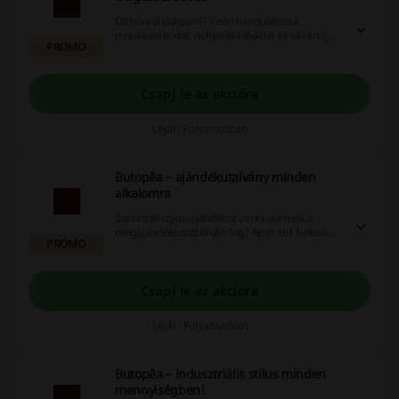
Otthonról dolgozol? Tedd hangulatossá
munkasarkodat, dolgozószobádat és vásárolj a
PROMO
hangulatos dekorációt, kisasztalokat, vázákat és
praktikus tárgyakat.
Csapj le az akcióra
Lejár: Folyamatban
Butopêa – ajándékutalvány minden
alkalomra
Szeretnél olyan ajándékot venni, aminek a
megajándékozott örülni fog? Nem kell Neked
PROMO
dönteni! Vásárolj a Butopêa weboldalán
ajándékutalványokat, melyekért online lehet
vásárolni. Különböző összegekben megtalálod
azt, ami a Te pénztárcádnak is megfelelő.
Csapj le az akcióra
Lejár: Folyamatban
Butopêa – indusztriális stílus minden
mennyiségben!