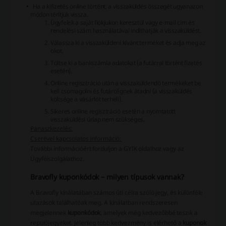
Ha a kifizetés online történt, a visszaküldés összegét ugyanazon
módon térítjük vissza.
Ügyfelek a saját fiókjukon keresztül vagy e-mail cím és
rendelési szám használatával indíthatják a visszaküldést.
Válassza ki a visszaküldeni kívánt terméket és adja meg az
okot.
Töltse ki a bankszámla adatokat (a futárral történt fizetés
esetén).
Online regisztráció után a visszaküldendő termékeket be
kell csomagolni és futárcégnek átadni (a visszaküldés
költsége a vásárlót terheli).
Sikeres online regisztráció esetén a nyomtatott
visszaküldési űrlap nem szükséges.
Panaszkezelés:
Cserével kapcsolatos információ:
További információért forduljon a GYIK oldalhoz vagy az
Ügyfélszolgálathoz.
Bravofly kuponkódok – milyen típusok vannak?
A Bravofly kínálatában számos úti célra szóló jegy, és különféle
utazások találhatóak meg. A kínálatban rendszeresen
megjelennek
kuponkódok
, amelyek még kedvezőbbé teszik a
repülőjegyeket. Jelenleg több kedvezmény is elérhető a
kuponok