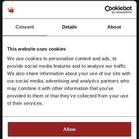
Ajánlatok
9
Legjobb kedvezmény
—
Consent
Details
About
Utolsó frissítés
2026. 08. 01. 6:01
This website uses cookies
Kedvezménykódok értékelése Bravofly
We use cookies to personalise content and ads, to
Regisztrálás Facebook-kal
számára
provide social media features and to analyse our traffic.
We also share information about your use of our site with
our social media, advertising and analytics partners who
Regisztrálás Google-al
Átlagos értékelés: 4.49, 221 szavazat alapján
may combine it with other information that you’ve
provided to them or that they’ve collected from your use
Regisztrálás e-mail címmel
Bravofly kontakt:
of their services.
Vicolo de’ Calvi 2, 6830 Chiasso, CH
003619993407
Allow
Bravofly