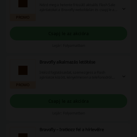
Nézd meg a hetente frissülő aktuális Flash Sale
ajánlatokat a Bravofly weboldalán és csapj le a
legjobb utazásokra!
PROMO
Csapj le az akcióra
Lejár: Folyamatban
Bravofly alkalmazás letöltése
Intézd foglalásaidat, szemezgess a Flash
ajánlatok között, kényelmesen a telefonodról.
Töltsd le a Bravofly applikációt.
PROMO
Csapj le az akcióra
Lejár: Folyamatban
Bravofly – Iratkozz fel a hírlevélre