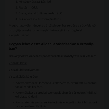
Költségek és szállítási idő
Fizetési módok
Csere, visszaküldés és reklamáció
Feliratkozások és hozzájárulások
Megbízható vélemények és értékelések beszerzése az ügyfelektől
bizonyítja a webáruház megbízhatóságát és az ügyfelek
elégedettségét.
Hogyan lehet visszaküldeni a vásárlásokat a Bravofly-
ban?
Bravofly visszaküldési és panaszkezelési szabályzata részletesen:
Visszaküldés:
Visszaküldés folyamata:
Visszaküldés költsége:
A termék visszaküldésére a kézhezvételtől számított 14 naptári
nap áll rendelkezésre.
A termékeket az eredeti csomagolásban és sértetlen címkékkel
kell visszaküldeni.
A visszatérítés a visszaérkeztetés és elfogadás utáni 14 naptári
napon belül megtörténik.