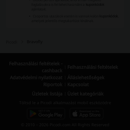
foglalásokra is fel lehet használni a
kuponkódok
ajánlatait.
Csoportos utazások esetén is vannak külön
kuponkódok
,
amelyek jelentős megtakarítást kínálnak.
Bravofly
Picodi
Felhasználási feltételek -
Felhasználási feltételek
cashback
Adatvédelmi nyilatkozat
Álláslehetőségek
Riportok
Kapcsolat
Üzletek listája
Üzlet kategóriák
Töltsd le a Picodi alkalmazást mobil eszközödre
© 2010 – 2026 Picodi.com All Rights Reserved