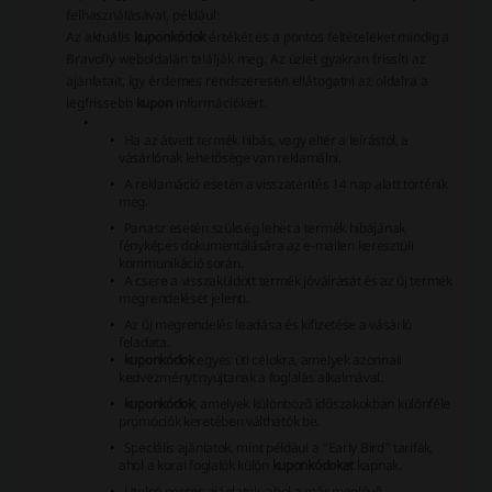
felhasználásával, például:
Az aktuális
kuponkódok
értékét és a pontos feltételeket mindig a
Bravofly weboldalán találják meg. Az üzlet gyakran frissíti az
ajánlatait, így érdemes rendszeresen ellátogatni az oldalra a
legfrissebb
kupon
információkért.
Ha az átvett termék hibás, vagy eltér a leírástól, a
vásárlónak lehetősége van reklamálni.
A reklamáció esetén a visszatérítés 14 nap alatt történik
meg.
Panasz esetén szükség lehet a termék hibájának
fényképes dokumentálására az e-mailen keresztüli
kommunikáció során.
A csere a visszaküldött termék jóváírását és az új termék
megrendelését jelenti.
Az új megrendelés leadása és kifizetése a vásárló
feladata.
kuponkódok
egyes úti célokra, amelyek azonnali
kedvezményt nyújtanak a foglalás alkalmával.
kuponkódok
, amelyek különböző időszakokban különféle
promóciók keretében válthatók be.
Speciális ajánlatok, mint például a "Early Bird" tarifák,
ahol a korai foglalók külön
kuponkódokat
kapnak.
Utolsó perces ajánlatok, ahol a már meglévő