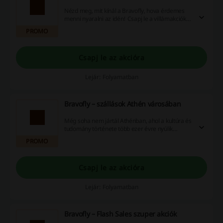
Nézd meg, mit kínál a Bravofly, hova érdemes
menni nyaralni az idén! Csapj le a villámakciókra
és spórolj pénzt!
PROMO
Csapj le az akcióra
Lejár: Folyamatban
Bravofly – szállások Athén városában
Még soha nem jártál Athénban, ahol a kultúra és
tudomány története több ezer évre nyúlik
vissza? Nézd meg a Bravofly szállás ajánlatait és
PROMO
válaszd ki a Neked megfelelőt!
Csapj le az akcióra
Lejár: Folyamatban
Bravofly – Flash Sales szuper akciók