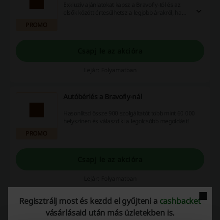
Exkluzív ajánlatokat kapsz a Bravofly-tól és az
elsők között értesülhetsz a legjobb árakról, ha
feliratkozol a hírlevélre.
PROMO
Csapj le az akcióra
Lejár: Folyamatban
Autóbérlés a Bravofly-nál
Hasonlítsd össze 900 szolgáltatót több mint 60 000
helyszínen és válaszd ki a legolcsóbb megoldást!
PROMO
Csapj le az akcióra
Lejár: Folyamatban
Regisztrálj most és kezdd el gyűjteni a
cashbacket
vásárlásaid után más üzletekben is.
Ajánlatok részletei