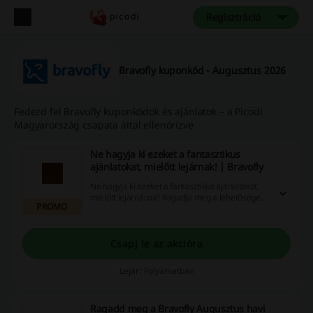
Regisztráció
Bravofly kuponkód - Augusztus 2026
Fedezd fel Bravofly kuponkódok és ajánlatok – a Picodi
Magyarország csapata által ellenőrizve
Ne hagyja ki ezeket a fantasztikus
ajánlatokat, mielőtt lejárnak! | Bravofly
Ne hagyja ki ezeket a fantasztikus ajánlatokat,
mielőtt lejárnának! Ragadja meg a lehetőséget
PROMO
honlapunkon, használjon ki kedvezményes
kódokat, promóciókat és visszatérítéseket, hogy
még többet takaríthasson meg. Akcióinkhoz
lépjen rá most!
Csapj le az akcióra
Lejár: Folyamatban
Ragadd meg a Bravofly Augusztus havi