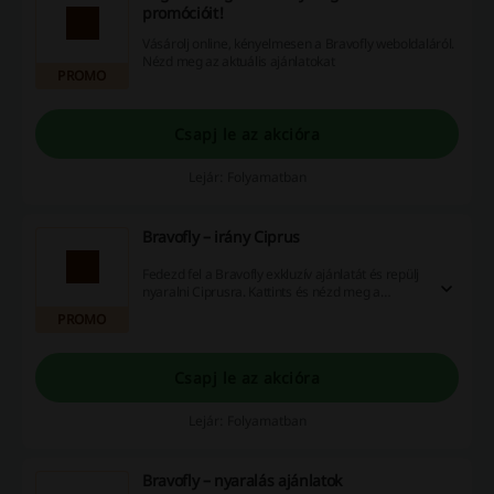
promócióit!
Vásárolj online, kényelmesen a Bravofly weboldaláról.
Nézd meg az aktuális ajánlatokat
PROMO
Csapj le az akcióra
Lejár: Folyamatban
Bravofly – irány Ciprus
Fedezd fel a Bravofly exkluzív ajánlatát és repülj
nyaralni Ciprusra. Kattints és nézd meg a
legjobb ajánlatokat a Bravofly weboldalán.
PROMO
Foglalj le most mindent!
Csapj le az akcióra
Lejár: Folyamatban
Bravofly – nyaralás ajánlatok