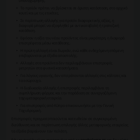
υπαναχώρησης.
Το προϊόν πρέπει να βρίσκεται σε άριστη κατάσταση, στο αρχικό
κουτί και με τις ετικέτες.
Σε περίπτωση αλλαγής για προϊόν διαφορετικής αξίας, η
διαφορά μπορεί να εξοφληθεί με αντικαταβολή ή τραπεζική
κατάθεση.
Εφόσον η αξία του νέου προϊόντος είναι μικρότερη, η διαφορά
επιστρέφεται μέσω κατάθεσης.
Η πρώτη αλλαγή είναι δωρεάν, ενώ κάθε ενδεχόμενη επόμενη
επιβαρύνεται με έξοδα αποστολής.
Αλλαγές στα προϊόντα δεν περιλαμβάνουν επιστροφές
μετρητών στα φυσικά καταστήματα.
Για λόγους υγιεινής, δεν επιτρέπονται αλλαγές στις κάλτσες και
τα εσώρουχα.
Η διαδικασία αλλαγής ή επιστροφής περιλαμβάνει τη
συμπλήρωση φόρμας και την παράδοση σε συνεργαζόμενη
ταχυμεταφορική εταιρεία.
Για επιστροφές από Κύπρο επικοινωνήστε με την Γενική
Ταχυδρομική.
Επιστροφές πραγματοποιούνται κατευθείαν σε συγκεκριμένη
διεύθυνση και σε περίπτωση επιλογής άλλης μεταφορικής εταιρείας
τα έξοδα βαραίνουν τον πελάτη.
Εάν το προϊόν είναι αγορασμένο από το
newbalance.gr
και δεν είστε