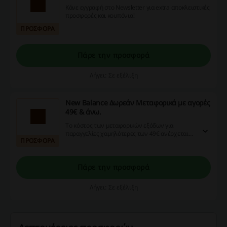
Κάνε εγγραφή στο Newsletter για extra αποκλειστικές
προσφορές και κουπόνια!
ΠΡΟΣΦΟΡΑ
Πάρε την προσφορά
Λήγει: Σε εξέλιξη
New Balance Δωρεάν Μεταφορικά με αγορές
49€ & άνω.
Το κόστος των μεταφορικών εξόδων για
παραγγελίες χαμηλότερες των 49€ ανέρχεται
ΠΡΟΣΦΟΡΑ
στα 5€ για Ελλάδα! Αποστολές προϊόντων με
Courier Γενική Ταχυδρομική εντός 3-4
εργάσιμων ημερών!
Πάρε την προσφορά
Λήγει: Σε εξέλιξη