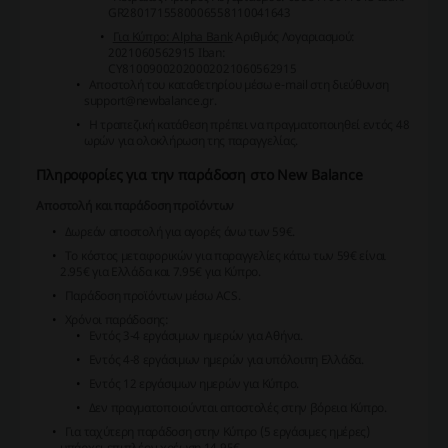
GR2801715580006558110041643
Για Κύπρο: Alpha Bank
Αριθμός Λογαριασμού:
2021060562915
Iban:
CY81009002020002021060562915
Αποστολή του καταθετηρίου μέσω e-mail στη διεύθυνση
support@newbalance.gr.
Η τραπεζική κατάθεση πρέπει να πραγματοποιηθεί εντός 48
ωρών για ολοκλήρωση της παραγγελίας.
Πληροφορίες για την παράδοση στο New Balance
Αποστολή και παράδοση προϊόντων
Δωρεάν αποστολή για αγορές άνω των 59€.
Το κόστος μεταφορικών για παραγγελίες κάτω των 59€ είναι
2.95€ για Ελλάδα και 7.95€ για Κύπρο.
Παράδοση προϊόντων μέσω ACS.
Χρόνοι παράδοσης:
Εντός 3-4 εργάσιμων ημερών για Αθήνα.
Εντός 4-8 εργάσιμων ημερών για υπόλοιπη Ελλάδα.
Εντός 12 εργάσιμων ημερών για Κύπρο.
Δεν πραγματοποιούνται αποστολές στην βόρεια Κύπρο.
Για ταχύτερη παράδοση στην Κύπρο (5 εργάσιμες ημέρες)
υπάρχει επιπλέον χρέωση 14,95€.