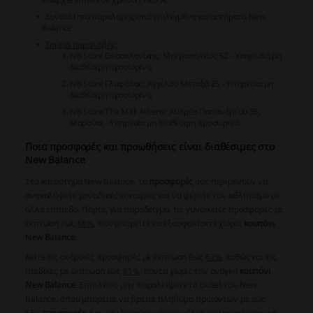
Δυνατότητα παραλαβής από επιλεγμένα καταστήματα New
Balance.
Σημεία παραλαβής:
NB Store Θεσσαλονίκης: Μητροπόλεως 52
- Υπηρεσία μη
διαθέσιμη προσωρινά.
NB Store Γλυφάδας: Αγγέλου Μεταξά 25
- Υπηρεσία μη
διαθέσιμη προσωρινά.
NB Store The Mall Athens: Ανδρέα Παπανδρέου 35,
Μαρούσι
- Υπηρεσία μη διαθέσιμη προσωρινά.
Ποια προσφορές και προωθήσεις είναι διαθέσιμες στο
New Balance
Στο κατάστημα New Balance, τα
προσφορές
σας περιμένουν να
ανακαλύψετε μοναδικές ευκαιρίες και να φέρετε τον αθλητισμό σε
άλλο επίπεδο. Πάρτε, για παράδειγμα, τις γυναικείες προσφορές με
έκπτωση έως
68%
, που μπορείτε να εξασφαλίσετε χωρίς
κουπόνι
New Balance
.
Δείτε τις ανδρικές προσφορές με έκπτωση έως
62%
, καθώς και τις
παιδικές με έκπτωση έως
61%
, πάντα χωρίς την ανάγκη
κουπόνι
New Balance
. Επιπλέον, μην παραλείψετε το outlet του New
Balance, όπου μπορείτε να βρείτε πληθώρα προϊόντων με έως
68%
προσφορές
. Και μην ξεχνάτε: γίνετε μέλος του newsletter για