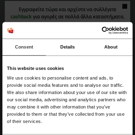
Περισσότερα για το New Balance:
Εγγραφείτε τώρα και αρχίστε να συλλέγετε
cashback
για αγορές σε πολλά άλλα καταστήματα.
New Balance – τι γνωρίζουμε γι’ αυτό;
Καλώς ήρθατε στο επίσημο E-shop της New Balance® στην Ελλάδα
,
την πηγή για αθλητική ένδυση και υπόδηση που συνδυάζει
λειτουργικότητα και μοντέρνο στυλ.
Consent
Details
About
Επιλέξτε από μια ευρεία γκάμα
ανδρικών
,
γυναικείων
και
παιδικών
προϊόντων για κάθε είδος αθλητικής δραστηριότητας.
Παπούτσια
: Νέες Παραλαβές, Τρέξιμο, Ορεινό Τρέξιμο,
This website uses cookies
Προπόνηση, Lifestyle, Skateboarding, Μπάσκετ, Τένις, Στίβος,
Περπάτημα, Σαγιονάρες - Σανδάλια
We use cookies to personalise content and ads, to
Ρούχα
: Τρέξιμο, Προπόνηση, Lifestyle, Εσώρουχα
Εγγραφή με Facebook
provide social media features and to analyse our traffic.
Αξεσουάρ
: Διάφορα αξεσουάρ για την αθλητική σας
We also share information about your use of our site with
δραστηριότητα
our social media, advertising and analytics partners who
Εγγραφή με Google
Ανακαλύψτε τις συλλογές
997
,
2002R
,
237
,
550
,
327
, και
574
.
may combine it with other information that you’ve
Επωφεληθείτε από
ΔΩΡΕΑΝ ΜΕΤΑΦΟΡΙΚΑ & ΕΠΙΣΤΡΟΦΗ
για
provided to them or that they’ve collected from your use
αγορές άνω των 59€ και έχετε την δυνατότητα να εξοικονομήσετε
Εγγραφή με email
of their services.
από τις ειδικές προσφορές μας.
Cozy Apparel:
ΑΝΑΚΑΛΥΨΕ ΤΑ για να αποκτήσετε την τέλεια άνεση