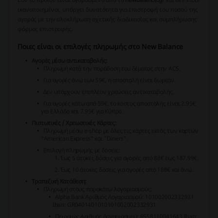
ικανοποιημένοι, υπάρχει δυνατότητα για επιστροφή του ποσού της
αγοράς με την ολοκλήρωση σχετικής διαδικασίας και συμπλήρωσης
φόρμας επιστροφής.
Ποιες είναι οι επιλογές πληρωμής στο New Balance
Αγορές μέσω αντικαταβολής:
Πληρωμή κατά την παράδοση του δέματος στην ACS.
Για αγορές άνω των 59€, η αποστολή είναι δωρεάν.
Δεν υπάρχουν επιπλέον χρεώσεις αντικαταβολής.
Για αγορές κάτω από 59€, το κόστος αποστολής είναι 2.95€
για Ελλάδα και 7.95€ για Κύπρο.
Πιστωτικές / Χρεωστικές Κάρτες:
Πληρωμή μέσω e-shop με όλες τις κάρτες εκτός των καρτών
"American Express" και "Diners".
Επιλογή πληρωμής με δόσεις:
Έως 5 άτοκες δόσεις για αγορές από 88€ έως 187.99€.
Έως 10 άτοκες δόσεις για αγορές από 188€ και άνω.
Τραπεζική Κατάθεση:
Πληρωμή στους παρακάτω λογαριασμούς:
Alpha Bank
Αριθμός Λογαριασμού: 101002002332931
Iban: GR0401401010101002002332931
Πειραιώς
Αριθμός Λογαριασμού: 6558110041643
Iban: