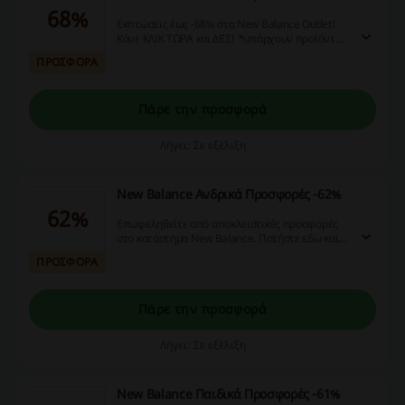
68%
Εκπτώσεις έως -68% στα New Balance Outlet!
Κάνε ΚΛΙΚ ΤΩΡΑ και ΔΕΣ! *υπάρχουν προϊόντα
που εξαιρούνται των εκπτώσεων.
ΠΡΟΣΦΟΡΑ
Πάρε την προσφορά
Λήγει: Σε εξέλιξη
New Balance Ανδρικά Προσφορές -62%
62%
Επωφεληθείτε από αποκλειστικές προσφορές
στο κατάστημα New Balance. Πατήστε εδώ και
ελέγξτε τις τώρα!
ΠΡΟΣΦΟΡΑ
Πάρε την προσφορά
Λήγει: Σε εξέλιξη
New Balance Παιδικά Προσφορές -61%