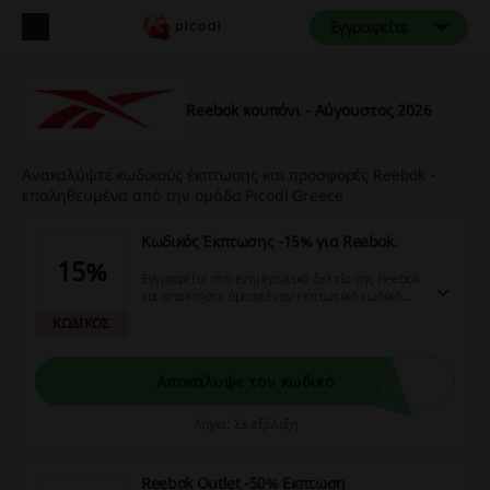
Εγγραφείτε
Reebok κουπόνι - Αύγουστος 2026
Ανακαλύψτε κωδικούς έκπτωσης και προσφορές Reebok -
επαληθευμένα από την ομάδα Picodi Greece
Κωδικός Έκπτωσης -15% για Reebok.
15%
Εγγραφείτε στο ενημερωτικό δελτίο της Reebok
και αποκτήστε άμεσα έναν εκπτωτικό κωδικό
15%! Μην χάσετε αυτή τη μοναδική ευκαιρία να
ΚΩΔΙΚΟΣ
εξοικονομήσετε χρήματα στις αγορές σας!
Αποκάλυψε τον κωδικό
Λήγει: Σε εξέλιξη
Reebok Outlet -50% Εκπτωση