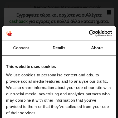
Reebok Δωρεαν Μεταφορικα για αγορές
αξίας 50€+
Εγγραφείτε τώρα και αρχίστε να συλλέγετε
Μην χάσετε την ευκαιρία! Οι αγορές σας από
cashback
για αγορές σε πολλά άλλα καταστήματα.
την Reebok μπορούν να φτάσουν στην πόρτα
ΠΡΟΣΦΟΡΑ
σας χωρίς επιπλέον κόστος αποστολής για
παραγγελίες πάνω από 50€! Κάντε την κίνηση
τώρα με την Picodi Reebok και κερδίστε
χρήματα πίσω από τις αγορές σας,
Πάρε την προσφορά
επωφεληθείτε από μειωμένες τιμές και
Consent
Details
About
αποκτήστε ό,τι χρειάζεστε χωρίς να βγείτε από
Λήγει: Σε εξέλιξη
το σπίτι.
This website uses cookies
Λεπτομέρειες προσφορών
We use cookies to personalise content and ads, to
Εγγραφή με Facebook
provide social media features and to analyse our traffic.
Κωδικοί Προσφοράς
1
We also share information about your use of our site with
Καλύτερη Έκπτωση
50%
our social media, advertising and analytics partners who
Εγγραφή με Google
may combine it with other information that you’ve
Τελευταία ενημέρωση
1/8/26, 7:00 π.μ.
provided to them or that they’ve collected from your use
Εγγραφή με email
of their services.