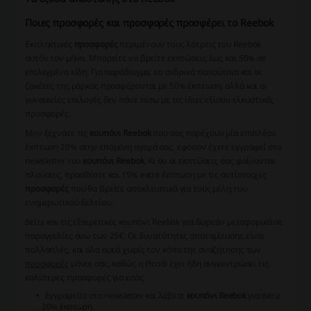
Ποιες προσφορές και προσφορές προσφέρει το Reebok
Εκπληκτικές
προσφορές
περιμένουν τους λάτρεις του Reebok
αυτόν τον μήνα. Μπορείτε να βρείτε εκπτώσεις έως και 50% σε
επιλεγμένα είδη. Για παράδειγμα, τα ανδρικά παπούτσια και οι
ζακέτες της μάρκας προσφέρονται με 50% έκπτωση, αλλά και οι
γυναικείες επιλογές δεν πάνε πίσω με τις ίδιες εξίσου ελκυστικές
προσφορές.
Μην ξεχνάτε τις
κουπόνι Reebok
που σας παρέχουν μία επιπλέον
έκπτωση 20% στην επόμενη αγορά σας, εφόσον έχετε εγγραφεί στο
newsletter του
κουπόνι Reebok
. Κι αν οι εκπτώσεις σας φαίνονται
πλούσιες, προσθέστε και 15% extra έκπτωση με τις αντίστοιχες
προσφορές
που θα βρείτε αποκλειστικά για τους μέλη του
ενημερωτικού δελτίου.
Δείτε και τις εξαιρετικές
κουπόνι Reebok
για δωρεάν μεταφορικά σε
παραγγελίες άνω των 25€. Οι δυνατότητες αποταμίευσης είναι
πολλαπλές, και όλα αυτά χωρίς τον κόπο της αναζήτησης των
προσφορές
μόνοι σας, καθώς η Picodi έχει ήδη συγκεντρώσει τις
καλύτερες προσφορές για εσάς.
Εγγραφείτε στο newsletter και λάβετε
κουπόνι Reebok
για extra
20% έκπτωση.