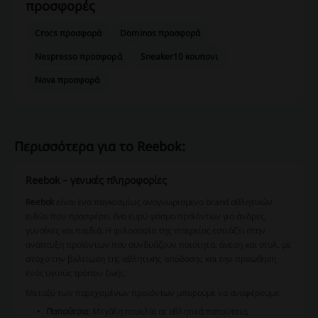
προσφορές
Crocs προσφορά
Dominos προσφορά
Nespresso προσφορά
Sneaker10 κουπονι
Nova προσφορά
Περισσότερα για το Reebok:
Reebok – γενικές πληροφορίες
Reebok
είναι ένα παγκοσμίως αναγνωρισμένο brand αθλητικών
ειδών που προσφέρει ένα ευρύ φάσμα προϊόντων για άνδρες,
γυναίκες και παιδιά. Η φιλοσοφία της εταιρείας εστιάζει στην
ανάπτυξη προϊόντων που συνδυάζουν ποιότητα, άνεση και στυλ, με
στόχο την βελτίωση της αθλητικής απόδοσης και την προώθηση
ενός υγιούς τρόπου ζωής.
Μεταξύ των παρεχομένων προϊόντων μπορούμε να αναφέρουμε:
Παπούτσια
: Μεγάλη ποικιλία σε αθλητικά παπούτσια,