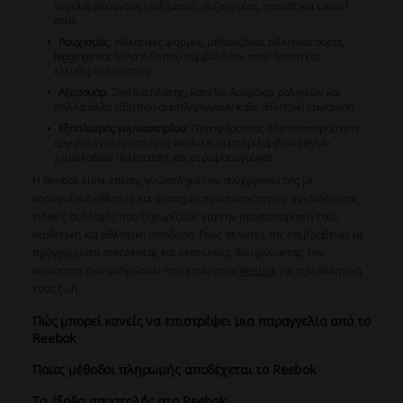
περιλαμβάνοντας τρεξίματος, πεζοπορίας, crossfit και casual
στυλ.
Ρουχισμός
: Αθλητικές φόρμες, μπλουζάκια, αθλητικά σορτς,
leggings και άλλα είδη που συμβάλλουν στην άνεση και
ελευθερία κινήσεων.
Αξεσουάρ
: Σακίδια πλάτης, καπέλα, λουράκια ρολογιών και
πολλά άλλα είδη που συμπληρώνουν κάθε αθλητική εμφάνιση.
Εξοπλισμός γυμναστηρίου
: Προσφέροντας όλα τα απαραίτητα
εργαλεία για ένα πλήρες workout, συμπεριλαμβανομένων
χειρολαβών αντίστασης και στρώματα γιόγκα.
Η
Reebok
είναι επίσης γνωστή για την συνεργασία της με
κορυφαίους αθλητές και διάσημες προσωπικότητες, σχεδιάζοντας
ειδικές συλλογές που ξεχωρίζουν για την πρωτοποριακή τους
αισθητική και αθλητική απόδοση. Τους πελάτες της επιβραβεύει με
προγράμματα πιστότητας και εκπτώσεις, διευρύνοντας την
κοινότητα των ανθρώπων που επιλέγουν
Reebok
για την αθλητική
τους ζωή.
Πώς μπορεί κανείς να επιστρέψει μια παραγγελία από το
Reebok
Ποιες μέθοδοι πληρωμής αποδέχεται το Reebok
Τα έξοδα αποστολής στο Reebok