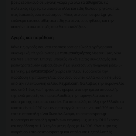
βρεις εξοπλισμό σε μεγάλη γκάμα για όλα τα
αθλήματα
, τις
πολεμικές τέχνες, το μπαλέτο αλλά και είδη θαλάσσης για να πας
στις διακοπές σου πανέτοιμος! Μπες στο cosmossport.gr για
επώνυμα cosmos αθλητικα είδη για σένα, τους φίλους και την
οικογένειά σου σε τιμές που θα σε εκπλήξουν.
Αγορές και παράδοση
Κάνε τις αγορές σου στο cosmossport.gr εύκολα, γρήγορα και
οικονομικά, πληρώνοντας με
πιστωτικές κάρτες
Master Card, Visa
και Visa Electron. Επίσης, μπορείς να κάνεις τις συναλλαγές σου
μέσω τραπεζικών εμβασμάτων ή με ηλεκτρονική πληρωμή μέσω E-
Banking, με
αντικαταβολή
χωρίς επιπλέον έξοδα κατά την
παράδοση της παραγγελίας σου στον courier αλλά και οnline μέσα
από την ηλεκτρονική σελίδα
Paypal.com
. Θα λάβεις την παραγγελία
σου από 1 έως και 4 εργάσιμες ημέρες από την ημέρα αποστολής
της, ενώ μπορείς να παρακολουθείς την παραγγελία σου στο
σύστημα της εταιρείας courier. Για αποστολές σε όλη την Ελλάδα το
κόστος είναι 4.99€ ενώ αν η παραγγελία σου είναι από 70€ και άνω
τότε η αποστολή είναι δωρεάν. Ακόμα, το cosmossport.gr
προσφέρει αποστολή προϊόντων παγκοσμίως με την DHLExpress
και παράδοση σε 1-3 εργάσιμες ημέρες με 14,99€. Κάνε τώρα τις
αγορές σου στο cosmossport.gr και απόλαυσε τις πολλαπλές