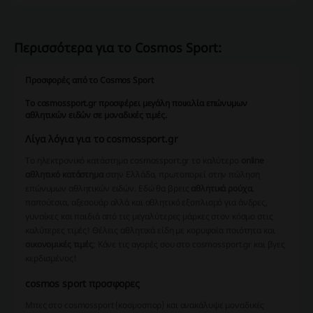
Περισσότερα για το Cosmos Sport:
Προσφορές από το Cosmos Sport
To cosmossport.gr προσφέρει μεγάλη ποικιλία επώνυμων
αθλητικών ειδών σε μοναδικές τιμές.
Λίγα λόγια για το cosmossport.gr
Το ηλεκτρονικό κατάστημα cosmossport.gr το καλύτερο
online
αθλητικό κατάστημα
στην Ελλάδα, πρωτοπορεί στην πώληση
επώνυμων αθλητικών ειδών. Εδώ θα βρεις
αθλητικά ρούχα
,
παπούτσια, αξεσουάρ αλλά και αθλητικό εξοπλισμό για άνδρες,
γυναίκες και παιδιά από τις μεγαλύτερες μάρκες στον κόσμο στις
καλύτερες τιμές! Θέλεις αθλητικά είδη με κορυφαία ποιότητα και
οικονομικές τιμές
; Κάνε τις αγορές σου στο cosmossport.gr και βγες
κερδισμένος!
cosmos sport προσφορες
Μπες στο cosmossport (κοσμοσπορ) και ανακάλυψε μοναδικές