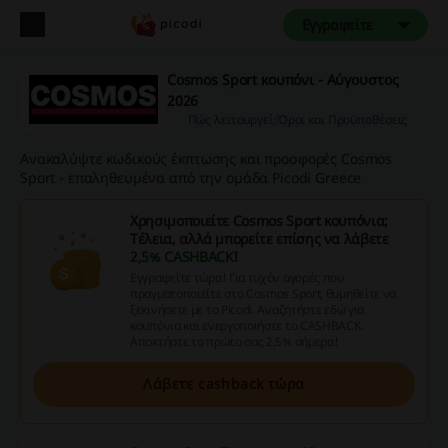
Εγγραφείτε
Cosmos Sport κουπόνι - Αύγουστος
2026
Πώς λειτουργεί;
Όροι και Προϋποθέσεις
Ανακαλύψτε κωδικούς έκπτωσης και προσφορές Cosmos
Sport - επαληθευμένα από την ομάδα Picodi Greece
Χρησιμοποιείτε Cosmos Sport κουπόνια;
Τέλεια, αλλά μπορείτε επίσης να λάβετε
2,5% CASHBACK
!
Εγγραφείτε τώρα! Για τυχόν αγορές που
πραγματοποιείτε στο Cosmos Sport, θυμηθείτε να
ξεκινήσετε με το Picodi. Αναζητήστε εδώ για
κουπόνια και ενεργοποιήστε το CASHBACK.
Αποκτήστε το πρώτο σας 2,5% σήμερα!
Λάβετε cashback τώρα