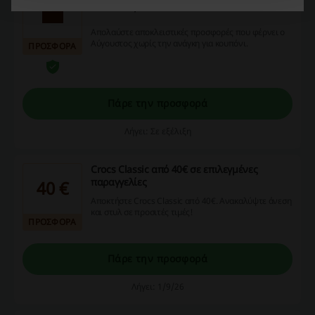
Cosmos Sport
Απολαύστε αποκλειστικές προσφορές που φέρνει ο
Αύγουστος χωρίς την ανάγκη για κουπόνι.
ΠΡΟΣΦΟΡΑ
Πάρε την προσφορά
Λήγει: Σε εξέλιξη
Crocs Classic από 40€ σε επιλεγμένες
παραγγελίες
40 €
Αποκτήστε Crocs Classic από 40€. Ανακαλύψτε άνεση
και στυλ σε προσιτές τιμές!
ΠΡΟΣΦΟΡΑ
Πάρε την προσφορά
Λήγει: 1/9/26