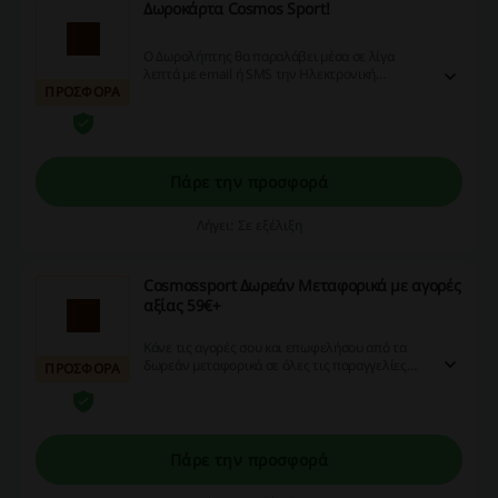
Δωροκάρτα Cosmos Sport!
Ο Δωρολήπτης θα παραλάβει μέσα σε λίγα
λεπτά με email ή SMS την Ηλεκτρονική
ΠΡΟΣΦΟΡΑ
Δωροκάρτα μαζί με την ευχή σου!
Πάρε την προσφορά
Λήγει: Σε εξέλιξη
Cosmossport Δωρεάν Μεταφορικά με αγορές
αξίας 59€+
Κάνε τις αγορές σου και επωφελήσου από τα
δωρεάν μεταφορικά σε όλες τις παραγγελίες
ΠΡΟΣΦΟΡΑ
σας αξίας 59€ και άνω στο Cosmossport.gr!
Πάρε την προσφορά