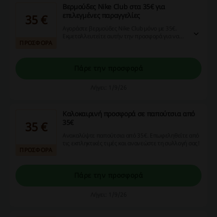
Bερμούδες Nike Club στα 35€ για
επιλεγμένες παραγγελίες
35 €
Αγοράστε βερμούδες Nike Club μόνο με 35€.
Εκμεταλλευτείτε αυτήν την προσφορά για να
ΠΡΟΣΦΟΡΑ
ανανεώσετε την ανοιξιάτικη σας γκαρνταρόμπα.
Πάρε την προσφορά
Λήγει: 1/9/26
Καλοκαιρινή προσφορά σε παπούτσια από
35€
35 €
Ανακαλύψτε παπούτσια από 35€. Επωφεληθείτε από
τις εκπληκτικές τιμές και ανανεώστε τη συλλογή σας!
ΠΡΟΣΦΟΡΑ
Πάρε την προσφορά
Λήγει: 1/9/26