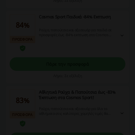
Λήγει: Σε εξέλιξη
Cosmos Sport Παιδικά -84% Εκπτωση
84%
Ρούχα, παπούτσια και αξεσουάρ για παιδιά σε
προσφορές έως -84% εκπτωση στα Cosmos
ΠΡΟΣΦΟΡΑ
Sport, Δες!
Πάρε την προσφορά
Λήγει: Σε εξέλιξη
Αθλητικά Ρούχα & Παπούτσια έως -83%
Έκπτωση στα Cosmos Sport!
83%
Ρούχα, παπούτσια και αξεσουάρ για όλα τα
αθλήματα στις καλύτερες χαμηλές τιμές θα
ΠΡΟΣΦΟΡΑ
μόνο στα Cosmos Sport, Δες!