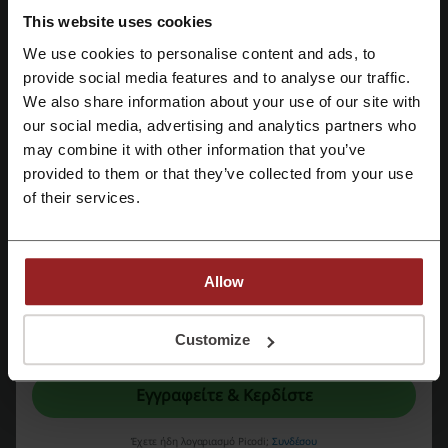
Ανακαλύψτε εκπληκτικές προσφορές όταν
This website uses cookies
αποκτάτε 2 ή περισσότερα προϊόντα Name It
ΠΡΟΣΦΟΡΑ
και απολαύστε έκπτωση 20%! Μην χάσετε την
We use cookies to personalise content and ads, to
ευκαιρία, κάντε τώρα την παραγγελία σας και
εξοικονομήστε!
provide social media features and to analyse our traffic.
Εγγραφή με Facebook
We also share information about your use of our site with
Πάρε την προσφορά
our social media, advertising and analytics partners who
Εγγραφή με Google
may combine it with other information that you’ve
Λήγει: Σε εξέλιξη
provided to them or that they’ve collected from your use
of their services.
Εγγραφή με email
40 € έκπτωση μόνο σε επιλεγμένες
παραγγελίες
Αποκτήστε 2 τρικαλιά μόλις με 40 €. Αυτή η
προσφορά σας επιτρέπει να επωφεληθείτε από
Allow
ΠΡΟΣΦΟΡΑ
εξαιρετική αξία για τα χρήματά σας.
Με την εγγραφή σας, επιβεβαιώνετε ότι έχετε διαβάσει και αποδεχτεί τους
Customize
Πάρε την προσφορά
"
Όρους & Προϋποθέσεις
” και την "
Πολιτική απορρήτου.
"
Λήγει: Σε εξέλιξη
Εγγραφείτε & Κερδίστε
Αύγουστος Αφθονία προσφορών στο
Έχετε ήδη λογαριασμό Picodi;
Συνδέσου