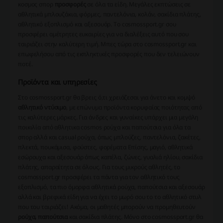
κοσμος σπορ
προσφορές
σε όλα τα είδη. Μεγάλες εκπτώσεις σε
αθλητικά μπλουζάκια, φόρμες, παντελόνια, κολάν, σακίδια πλάτης,
αθλητικό εξοπλισμό και αξεσουάρ. Το cosmossport.gr σου
προσφέρει αμέτρητες ευκαιρίες για να διαλέξεις αυτό που σου
ταιριάζει στην καλύτερη τιμή. Μπες τώρα στο cosmossport.gr και
επωφελήσου από τις εκπληκτικές προσφορές που δεν τελειώνουν
ποτέ.
Προϊόντα και υπηρεσίες
Στο cosmossport.gr θα βρεις ό,τι χρειάζεσαι για άνετο και κομψό
αθλητικό ντύσιμο
, με επώνυμα προϊόντα κορυφαίας ποιότητας από
τις καλύτερες μάρκες. Για άνδρες και γυναίκες υπάρχει μια μεγάλη
ποικιλία από αθλητικα cosmos ρούχα και παπούτσια για όλα τα
σπορ αλλά και casual ρούχα, όπως μπλούζες, παντελόνια, ζακέτες,
πλεκτά, πουκάμισα, φούστες, φορέματα Επίσης, μαγιό, αθλητικά
εσώρουχα και αξεσουάρ όπως καπέλα, ζώνες, γυαλιά ηλίου, σακίδια
πλάτης, απαραίτητα σε όλους. Για τους μικρούς αθλητές, το
cosmossport.gr προσφέρει τα πάντα για τον αθλητικό τους
εξοπλισμό, τα πιο όμορφα αθλητικά ρούχα, παπούτσια και αξεσουάρ
αλλά και βρεφικά είδη για να έχει το μωρό σου το το αθλητικό στυλ
που του ταιριάζει! Ακόμα, οι μαθητές μπορούν να προμηθευτούν
ρούχα, παπούτσια
και σακίδια πλάτης. Μόνο στο cosmossport.gr θα