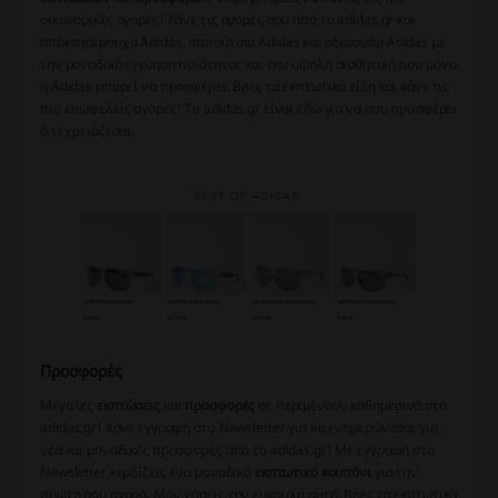
οικονομικές αγορές! Κάνε τις αγορές σου από το adidas.gr και
απόκτησε
ρουχα Adidas
, παπούτσια Adidas και αξεσουάρ Adidas με
την μοναδική εγγύηση ποιότητας και την υψηλή αισθητική που μόνο
η Adidas μπορεί να προσφέρει. Βρες τα εκπτωτικά είδη και κάνε τις
πιο επωφελείς αγορές! Το adidas.gr είναι εδώ για να σου προσφέρει
ό,τι χρειάζεσαι.
Προσφορές
Μεγάλες
εκπτώσεις
και
προσφορές
σε περιμένουν καθημερινά στο
adidas.gr! Κάνε εγγραφή στο Newsletter για να ενημερώνεσαι για
νέα και μοναδικές προσφορές από το adidas.gr! Με εγγραφή στο
Newsletter κερδίζεις ένα μοναδικό
εκπτωτικό κουπόνι
για την
πρώτη σου αγορά. Μην χάσεις την ευκαιρία αυτή. Βρες τα εκπτωτικά