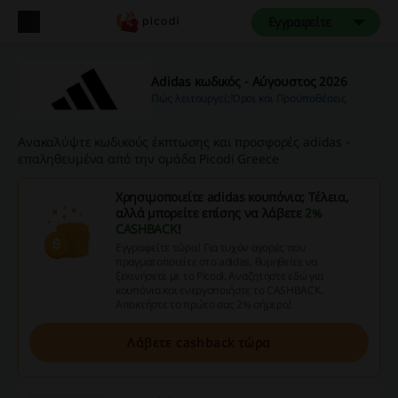
Εγγραφείτε
Adidas κωδικός - Αύγουστος 2026
Πώς λειτουργεί;
Όροι και Προϋποθέσεις
Ανακαλύψτε κωδικούς έκπτωσης και προσφορές adidas -
επαληθευμένα από την ομάδα Picodi Greece
Χρησιμοποιείτε adidas κουπόνια; Τέλεια,
αλλά μπορείτε επίσης να λάβετε
2%
CASHBACK
!
Εγγραφείτε τώρα! Για τυχόν αγορές που
πραγματοποιείτε στο adidas, θυμηθείτε να
ξεκινήσετε με το Picodi. Αναζητήστε εδώ για
κουπόνια και ενεργοποιήστε το CASHBACK.
Αποκτήστε το πρώτο σας 2% σήμερα!
Λάβετε cashback τώρα