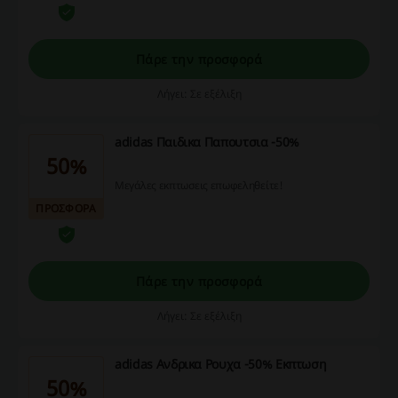
Πάρε την προσφορά
Λήγει: Σε εξέλιξη
adidas Παιδικα Παπουτσια -50%
50%
Μεγάλες εκπτωσεις επωφεληθείτε!
ΠΡΟΣΦΟΡΑ
Πάρε την προσφορά
Λήγει: Σε εξέλιξη
adidas Ανδρικα Ρουχα -50% Εκπτωση
50%