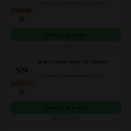
adidas μεγάλες νεες προσφορες επωφεληθείτε!
ΠΡΟΣΦΟΡΑ
Πάρε την προσφορά
Λήγει: Σε εξέλιξη
adidas Παιδικά Ρούχα -50% Εκπτωση
50%
adidas μεγάλες εκπτωσεις επωφεληθείτε!
ΠΡΟΣΦΟΡΑ
Πάρε την προσφορά
Λήγει: Σε εξέλιξη