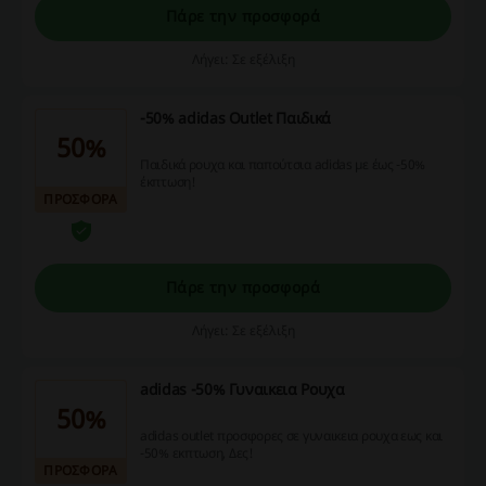
Πάρε την προσφορά
Λήγει: Σε εξέλιξη
-50% adidas Outlet Παιδικά
50%
Παιδικά ρουχα και παπούτσια adidas με έως -50%
έκπτωση!
ΠΡΟΣΦΟΡΑ
Πάρε την προσφορά
Λήγει: Σε εξέλιξη
adidas -50% Γυναικεια Ρουχα
50%
adidas outlet προσφορες σε γυναικεια ρουχα εως και
-50% εκπτωση, Δες!
ΠΡΟΣΦΟΡΑ