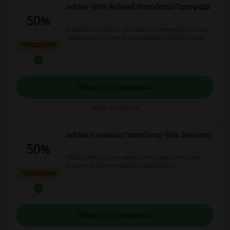
adidas -50% Ανδρικά Παπούτσια Προσφορά
50%
Εκμεταλλευτείτε τις σπουδαίες προσφορές που σας
περιμένουν στο κατάστημα adidas. Κοιτάξτε τώρα!
ΠΡΟΣΦΟΡΑ
Πάρε την προσφορά
Λήγει: Σε εξέλιξη
adidas Γυναικεία Παπούτσια -50% Εκπτωση
50%
Αξιοποιήστε τις προσφορές που παρέχονται στο
adidas και εξοικονομήστε περισσότερο!
ΠΡΟΣΦΟΡΑ
Πάρε την προσφορά