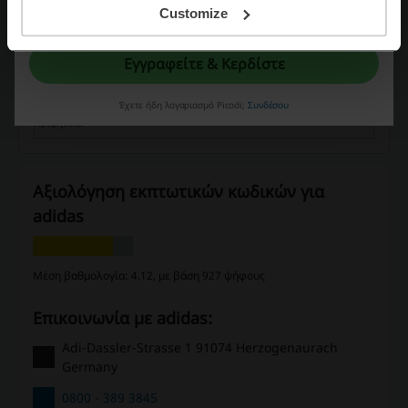
Προσφορές
16
Με την εγγραφή σας, επιβεβαιώνετε ότι έχετε διαβάσει και αποδεχτεί τους
Customize
"
Όρους & Προϋποθέσεις
” και την "
Πολιτική απορρήτου.
"
Καλύτερη Έκπτωση
50%
Εγγραφείτε & Κερδίστε
Τελευταία ενημέρωση
2/8/26, 10:07 μ.μ.
Έχετε ήδη λογαριασμό Picodi;
Συνδέσου
Χρησιμοποιούμε συνδέσμους συνεργατών και ενδέχεται να λάβουμε
προμήθεια.
Αξιολόγηση εκπτωτικών κωδικών για
adidas
Μέση βαθμολογία: 4.12, με βάση 927 ψήφους
Επικοινωνία με adidas:
Adi-Dassler-Strasse 1 91074 Herzogenaurach
Germany
0800 - 389 3845