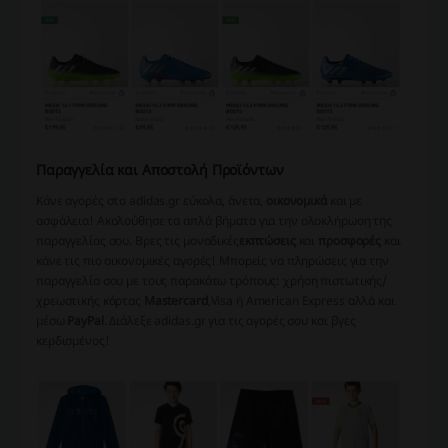
Παραγγελία και Αποστολή Προϊόντων
Κάνε αγορές στο adidas.gr εύκολα, άνετα,
οικονομικά
και με
ασφάλεια! Ακολούθησε τα απλά βήματα για την ολοκλήρωση της
παραγγελίας σου. Βρες τις μοναδικές
εκπτώσεις
και
προσφορές
και
κάνε τις πιο οικονομικές αγορές! Μπορείς να πληρώσεις για την
παραγγελία σου με τους παρακάτω τρόπους: χρήση πιστωτικής/
χρεωστικής κάρτας
Mastercard
,Visa ή American Express αλλά και
μέσω
PayPal
. Διάλεξε adidas.gr για τις αγορές σου και βγες
κερδισμένος!