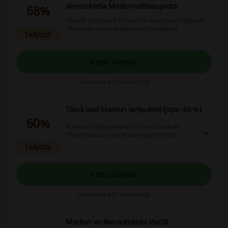
alennuksella Masku-nettikaupasta
68%
Säästät nyt jopa 68 % Toimisto-kategorian tuotteista
tehdessäsi ostoksia Masku-nettikaupassa.
TARJOUS
Katso tarjous
Voimassa asti: Käynnissä
Tässä ovat Maskun tarjoukset (jopa -60 %)
60%
Maskusta löytyy jatkuvasti hyviä tarjouksia.
Pääset tutustumaan Maskun parhaimpiin
tarjouksiin klikkaamalla tätä tarjousta.
TARJOUS
Tarjoukset ovat parhaimmillaan jopa -60 %,
joten mitä tässä turisemaan, tsekkaa itse
Maskun erinomaiset tarjoukset.
Katso tarjous
Voimassa asti: Käynnissä
Maskun verkko-outletista löydät