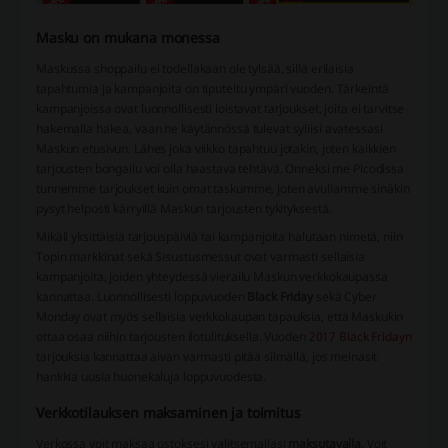
Masku on mukana monessa
Maskussa shoppailu ei todellakaan ole tylsää, sillä erilaisia
tapahtumia ja kampanjoita on tiputeltu ympäri vuoden. Tärkeintä
kampanjoissa ovat luonnollisesti loistavat tarjoukset, joita ei tarvitse
hakemalla hakea, vaan ne käytännössä tulevat syliisi avatessasi
Maskun etusivun. Lähes joka viikko tapahtuu jotakin, joten kaikkien
tarjousten bongailu voi olla haastava tehtävä. Onneksi me Picodissa
tunnemme tarjoukset kuin omat taskumme, joten avullamme sinäkin
pysyt helposti kärryillä Maskun tarjousten tykityksestä.
Mikäli yksittäisiä tarjouspäiviä tai kampanjoita halutaan nimetä, niin
Topin markkinat sekä Sisustusmessut ovat varmasti sellaisia
kampanjoita, joiden yhteydessä vierailu Maskun verkkokaupassa
kannattaa. Luonnollisesti loppuvuoden
Black Friday
sekä Cyber
Monday ovat myös sellaisia verkkokaupan tapauksia, että Maskukin
ottaa osaa niihin tarjousten ilotulituksella. Vuoden
2017 Black Fridayn
tarjouksia kannattaa aivan varmasti pitää silmällä, jos meinasit
hankkia uusia huonekaluja loppuvuodesta.
Verkkotilauksen maksaminen ja toimitus
Verkossa voit maksaa ostoksesi valitsemallasi
maksutavalla
. Voit