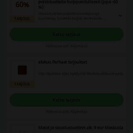
poistotuotteita huippuedullisesti (jopa -60
60%
%)
Maskun verkko-outlettiin kannattaa nyt
suunnistaa. Tuotteita hurjilla alennuksilla.
TARJOUS
Alennukset jopa -60 %. Mitä enää aikailet, tee
elämäsi kaupat Maskun verkko-outletissa.
Katso tarjous
Voimassa asti: Käynnissä
elokuu Parhaat tarjoukset
Vain rajoitetun ajan, hyödynnä Maskuin elokuu-myynti.
TARJOUS
Katso tarjous
Voimassa asti: Käynnissä
Matot ja sisustustuotteet alk. 9 eur Maskusta