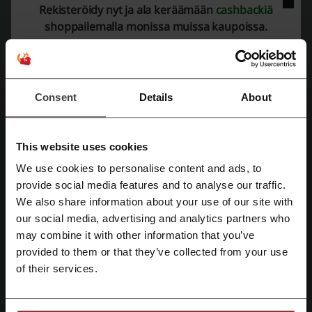
Boozt alennuskoodi
Hobby Hall alennuskoodi
Rekisteröidy nyt ja ala keräämään
cashbackiä
shoppailemalla monissa muissa kaupoissa.
Eckerö Line alennuskoodi
Lisätietoja verkkokaupasta Masku:
Consent
Details
About
Suuri suomalainen sisustaja, Masku
This website uses cookies
Masku on tuttu ja valikoimaltaan valtava suomalainen
huonekaluliike
,
josta löytyvät lähes kaikki kodin tärkeimmät kalusteet. Saman suuren
We use cookies to personalise content and ads, to
katon alta kalustat siis niin oleskeluhuoneet, kuin makuuhuoneen,
Rekisteröidy Facebook-tunnuksilla
provide social media features and to analyse our traffic.
työhuoneen, ruokailutilan sekä ulkotilat - vieläpä uskomattoman
We also share information about your use of our site with
edullisesti, kun otat käyttöösi Maskun tarjoamat huikeat
alennukset
ja
edut
!
our social media, advertising and analytics partners who
Rekisteröidy Google-tunnuksilla
may combine it with other information that you’ve
Valikoima
provided to them or that they’ve collected from your use
Rekisteröidy sähköpostilla
Maskun valikoima kattaa sohvat, sängyt ja patjat, tv-tasot ja
of their services.
sohvapöydät, ruokailukalusteet, säilytyskalusteet, matot ja valaisimet
sekä konttorikalusteet. Jos et halua selata sivustoa kalusteryhmittäin,
voit myös hakea tiettyä kalustesarjaa tai kalustetta kätevällä