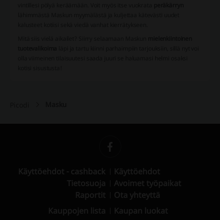
vintillesi pölyä keräämään. Voit myös itse vuokrata
peräkärryn
lähimmästä Maskun myymälästä ja kuljettaa kätevästi uudet
kalusteet kotiisi sekä viedä vanhat kierrätykseen.
Mitä siis vielä aikailet? Siirry selaamaan Maskun
mielenkiintoinen
tuotevalikoima
läpi ja tartu kiinni parhaimpiin tarjouksiin, sillä nyt voi
olla viimeinen tilaisuutesi saada juuri se haluamasi helmi osaksi
kotisi sisustusta!
Masku
Picodi
Käyttöehdot - cashback
Käyttöehdot
Tietosuoja
Avoimet työpaikat
Raportit
Ota yhteyttä
Kauppojen lista
Kaupan luokat