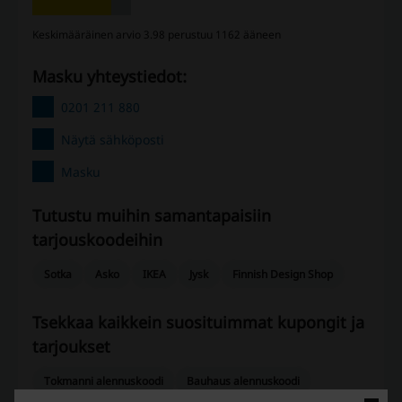
Keskimääräinen arvio 3.98 perustuu 1162 ääneen
Masku yhteystiedot:
0201 211 880
Näytä sähköposti
Masku
Tutustu muihin samantapaisiin ​​
tarjouskoodeihin
Sotka
Asko
IKEA
Jysk
Finnish Design Shop
Tsekkaa kaikkein suosituimmat kupongit ja
tarjoukset
Tokmanni alennuskoodi
Bauhaus alennuskoodi