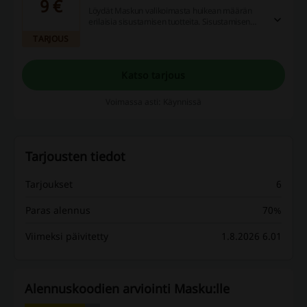
9 €
Löydät Maskun valikoimasta huikean määrän
erilaisia sisustamisen tuotteita. Sisustamisen
tuotteet alk. vain 9 eur.
TARJOUS
Katso tarjous
Voimassa asti: Käynnissä
Tarjousten tiedot
Tarjoukset
6
Paras alennus
70%
Viimeksi päivitetty
1.8.2026 6.01
Alennuskoodien arviointi Masku:lle