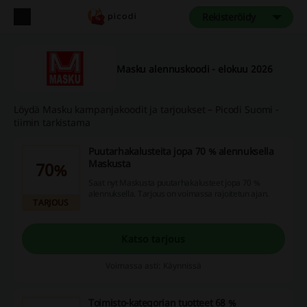
Rekisteröidy
Masku alennuskoodi - elokuu 2026
Löydä Masku kampanjakoodit ja tarjoukset – Picodi Suomi -
tiimin tarkistama
Puutarhakalusteita jopa 70 % alennuksella
Maskusta
70%
Saat nyt Maskusta puutarhakalusteet jopa 70 %
alennuksella. Tarjous on voimassa rajoitetun ajan.
TARJOUS
Katso tarjous
Voimassa asti: Käynnissä
Toimisto-kategorian tuotteet 68 %