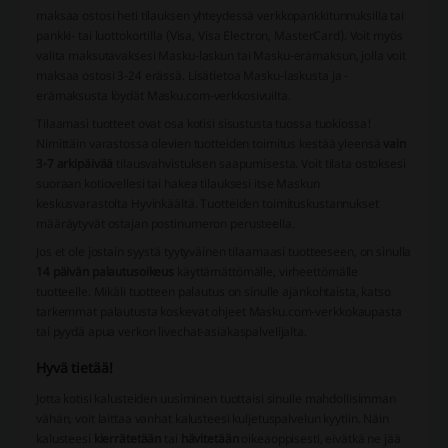
maksaa ostosi heti tilauksen yhteydessä verkkopankkitunnuksilla tai
pankki- tai luottokortilla (Visa, Visa Electron, MasterCard). Voit myös
valita maksutavaksesi Masku-laskun tai Masku-erämaksun, jolla voit
maksaa ostosi 3-24 erässä. Lisätietoa Masku-laskusta ja -
erämaksusta löydät Masku.com-verkkosivuilta.
Tilaamasi tuotteet ovat osa kotisi sisustusta tuossa tuokiossa!
Nimittäin varastossa olevien tuotteiden toimitus kestää yleensä
vain
3-7 arkipäivää
tilausvahvistuksen saapumisesta. Voit tilata ostoksesi
suoraan kotiovellesi tai hakea tilauksesi itse Maskun
keskusvarastolta Hyvinkäältä. Tuotteiden toimituskustannukset
määräytyvät ostajan postinumeron perusteella.
Jos et ole jostain syystä tyytyväinen tilaamaasi tuotteeseen, on sinulla
14 päivän palautusoikeus
käyttämättömälle, virheettömälle
tuotteelle. Mikäli tuotteen palautus on sinulle ajankohtaista, katso
tarkemmat palautusta koskevat ohjeet Masku.com-verkkokaupasta
tai pyydä apua verkon livechat-asiakaspalvelijalta.
Hyvä tietää!
Jotta kotisi kalusteiden uusiminen tuottaisi sinulle mahdollisimman
vähän, voit laittaa vanhat kalusteesi kuljetuspalvelun kyytiin. Näin
kalusteesi
kierrätetään
tai
hävitetään
oikeaoppisesti, eivätkä ne jää