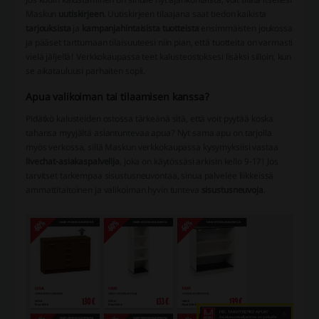
Maskun
uutiskirjeen
. Uutiskirjeen tilaajana saat tiedon kaikista
tarjouksista
ja
kampanjahintaisista tuotteista
ensimmäisten joukossa
ja pääset tarttumaan tilaisuuteesi niin pian, että tuotteita on varmasti
vielä jäljellä! Verkkokaupassa teet kalusteostoksesi lisäksi silloin, kun
se aikatauluusi parhaiten sopii.
Apua valikoiman tai tilaamisen kanssa?
Pidätkö kalusteiden ostossa tärkeänä sitä, että voit pyytää koska
tahansa myyjältä asiantuntevaa apua? Nyt sama apu on tarjolla
myös verkossa, sillä Maskun verkkokaupassa kysymyksiisi vastaa
livechat-asiakaspalvelija
, joka on käytössäsi arkisin kello 9-17! Jos
tarvitset tarkempaa sisustusneuvontaa, sinua palvelee liikkeissä
ammattitaitoinen ja valikoiman hyvin tunteva
sisustusneuvoja
.