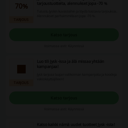
tarjoustuotteita, alennukset jopa -70 %
70%
Tutustu Jyskin kuvastoihin ja löydä loistavia tarjouksia.
Alennukset parhaimmillaan jopa -70 %.
TARJOUS
Katso tarjous
Voimassa asti: Käynnissä
Luo tili Jysk -issa ja älä missaa yhtään
kampanjaa!
Jysk tarjoaa laajan valikoiman kampanjoita ja koodeja
vakiokäyttäjilleen!
TARJOUS
Katso tarjous
Voimassa asti: Käynnissä
Katso kaikki nämä uudet tuotteet Jysk -ista!