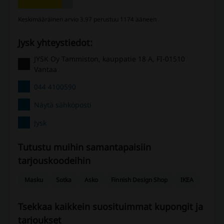
Keskimääräinen arvio 3.97 perustuu 1174 ääneen
Jysk yhteystiedot:
JYSK Oy Tammiston, kauppatie 18 A, FI-01510
Vantaa
044 4100590
Näytä sähköposti
Jysk
Tutustu muihin samantapaisiin ​​
tarjouskoodeihin
Masku
Sotka
Asko
Finnish Design Shop
IKEA
Tsekkaa kaikkein suosituimmat kupongit ja
tarjoukset