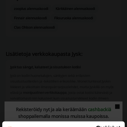
zooplus alennuskoodi
Kärkkäinen alennuskoodi
Finnair alennuskoodi
Fiksuruoka alennuskoodi
Clas Ohlson alennuskoodi
Lisätietoja verkkokaupasta Jysk:
Jysk tuo sängyt, kalusteet ja sisustuksen kotiisi
Jysk on kodin huonekalujen, sänkyjen sekä erilaisten
sisustustuotteiden ja -tekstiilien erikoisliike. Monet tuntevat Jyskin
liikkeet ja viikoittain ilmestyvät tarjouslehdet, mutta Jyskillä on myös
elävä ja
monipuolinen verkkokauppa
, josta ostat kotiisi kätevästi ja
vaivattomasti niin kalusteet kuin sisustustarvikkeet kodin ilmeen
päivittämiseksi.
Rekisteröidy nyt ja ala keräämään
cashbackiä
Valikoima
shoppailemalla monissa muissa kaupoissa.
Jyskistä saat kaiken tämän: