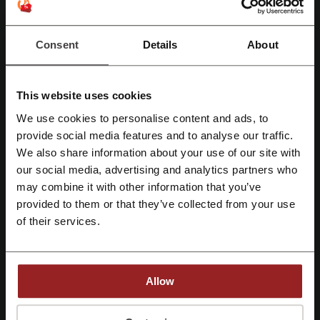
sängyn osat, sänkykokonaisuudet sekä muut makuuhuoneen
kalusteet
makuuhuoneen tekstiilit, petivaatteet, patjat ja petarit
Consent
Details
About
olohuoneen, ruokailutilan, työhuoneen sekä kylpyhuoneen
kalusteet
säilytysratkaisut eri huoneisiin
This website uses cookies
verhot ja kankaat sekä muut kodin sisustustekstiilit
puutarhan kalusteet ja somisteet.
We use cookies to personalise content and ads, to
Rekisteröidy Facebook-tunnuksilla
provide social media features and to analyse our traffic.
Kaikki Jyskin tuotteet on lajiteltu etusivulle tuotekategorioihin, joiden
selaaminen on helppoa. Voit etsiä haluamaasi tuotetta myös
We also share information about your use of our site with
hakutoiminnon avulla. Jyskin kalusteet ja tuotteet noudattelevat
our social media, advertising and analytics partners who
Rekisteröidy Google-tunnuksilla
rauhallista ja ajatonta
skandinaavista tyyliä
, ja valikoimasta löytyy
may combine it with other information that you’ve
tuotteita moneen
eri makuun ja kotiin
. Jyskin asiakkaat ovatkin
provided to them or that they’ve collected from your use
antaneet Jyskille 4,5 tähteä viidestä, jonka innoittamana Jysk on
Rekisteröidy sähköpostilla
of their services.
koonnut yhteen
suosituimmat tuotteensa
. Löydät nämä tuotteet
osana inspiroivia ja kauniita mallisisustuksia Jyskin verkkokaupasta.
Vaihtuvat tarjoukset
Allow
Jyskin valikoimassa on hurja määrä viikoittain vaihtuvia
huimia
tarjouksia
, joilla uudistat tai sisustat kotiasi
huomattavan halvalla
.
Verkossa löydät
tarjouskampanjat
etusivulta sekä
aletuotteet
Rekisteröitymällä vahvistat, että olet hyväksynyt "
Palvelun käyttöehdot
” ja