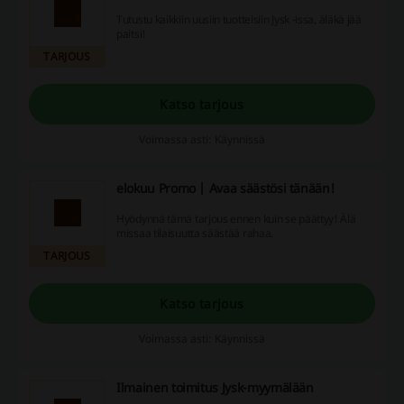
Tutustu kaikkiin uusiin tuotteisiin Jysk -issa, äläkä jää
paitsi!
TARJOUS
Katso tarjous
Voimassa asti: Käynnissä
elokuu Promo | Avaa säästösi tänään!
Hyödynnä tämä tarjous ennen kuin se päättyy! Älä
missaa tilaisuutta säästää rahaa.
TARJOUS
Katso tarjous
Voimassa asti: Käynnissä
Ilmainen toimitus Jysk-myymälään