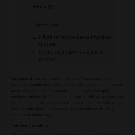
Kun painat kiinnostavan tuotteen kohdalla
Pikakatselu
a, pääset
tarkempiin
tuotetietoihin
, näet muiden tuotteen ostaneiden antaman
arvion
sekä pääset lukemaan tuotteeseen liittyviä
vinkkejä
ja
verkkoartikkeleita
. Mikäli haluat ostaa tuotteen, klikkaa se ostoskoriin
ja jatka ostoja tai siirry kassavaiheeseen viimeistelemään tilauksesi.
Kassalla syötä tilauksesi
toimitusosoite
ja kun olet valmis, siirry
valitsemaan toimitustapa.
Toimitus ja maksu
Tilaukset toimitetaan 14 päivän kuluessa tilaamisesta.
Toimitustapa