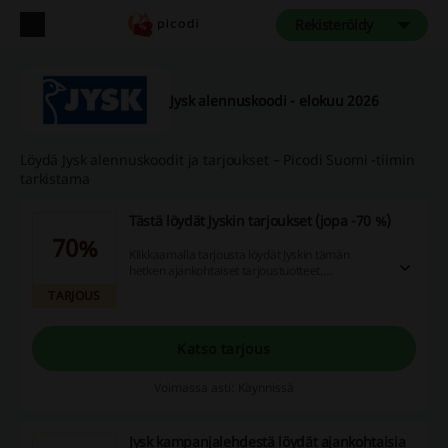
Rekisteröidy
Jysk alennuskoodi - elokuu 2026
Löydä Jysk alennuskoodit ja tarjoukset – Picodi Suomi -tiimin
tarkistama
Tästä löydät Jyskin tarjoukset (jopa -70 %)
70%
Klikkaamalla tarjousta löydät Jyskin tämän
hetken ajankohtaiset tarjoustuotteet.
Tarjouksista bongaat tuotteita uskomattoman
TARJOUS
edullisesti, jopa 70 %:in alennuksin. Ei siis muuta
kuin suunta kohti tarjouksia!
Katso tarjous
Voimassa asti: Käynnissä
Jysk kampanjalehdestä löydät ajankohtaisia