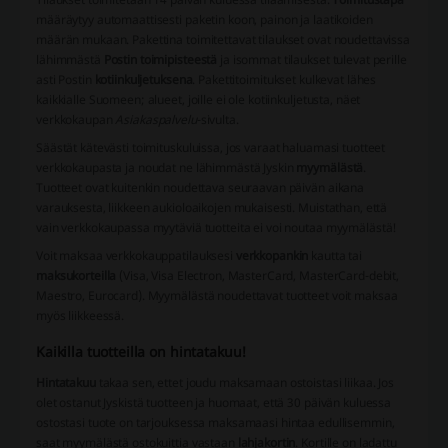
määräytyy automaattisesti paketin koon, painon ja laatikoiden
määrän mukaan. Pakettina toimitettavat tilaukset ovat noudettavissa
lähimmästä
Postin toimipisteestä
ja isommat tilaukset tulevat perille
asti Postin
kotiinkuljetuksena
. Pakettitoimitukset kulkevat lähes
kaikkialle Suomeen; alueet, joille ei ole kotiinkuljetusta, näet
verkkokaupan
Asiakaspalvelu
-sivulta.
Säästät kätevästi toimituskuluissa, jos varaat haluamasi tuotteet
verkkokaupasta ja noudat ne lähimmästä Jyskin
myymälästä
.
Tuotteet ovat kuitenkin noudettava seuraavan päivän aikana
varauksesta, liikkeen aukioloaikojen mukaisesti. Muistathan, että
vain verkkokaupassa myytäviä tuotteita ei voi noutaa myymälästä!
Voit maksaa verkkokauppatilauksesi
verkkopankin
kautta tai
maksukorteilla
(Visa, Visa Electron, MasterCard, MasterCard-debit,
Maestro, Eurocard). Myymälästä noudettavat tuotteet voit maksaa
myös liikkeessä.
Kaikilla tuotteilla on hintatakuu!
Hintatakuu
takaa sen, ettet joudu maksamaan ostoistasi liikaa. Jos
olet ostanut Jyskistä tuotteen ja huomaat, että 30 päivän kuluessa
ostostasi tuote on tarjouksessa maksamaasi hintaa edullisemmin,
saat myymälästä ostokuittia vastaan
lahjakortin
. Kortille on ladattu