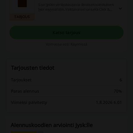
Saat Jyskin verkkokaupasta ilmaisen toimituksen
Jysk-myymälään. Valittavanasi on sekä Click &
Collect -vaihtoehto (maksa vasta myymälässä)
TARJOUS
sekä perinteinen toimitus myymälään (voimassa
yli 70 eur tilauksiin).
Katso tarjous
Voimassa asti: Käynnissä
Tarjousten tiedot
Tarjoukset
6
Paras alennus
70%
Viimeksi päivitetty
1.8.2026 6.01
Alennuskoodien arviointi Jysk:lle