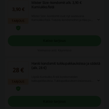
Mister Size -kondomit alk. 3,90 €
Kumiukko.fistä
3,90 €
Mister Size -kondomit ovat nyt saatavana
Kumiukko.fistä. Tutustu kondomeihin ja tilaa juuri
TARJOUS
sinulle sopivat kondomit Kumiukko.fistä. Mister
Size -kondomit alk. 3,90 €.
Katso tarjous
Voimassa asti: Käynnissä
Hanki kondomit tukkupakkauksissa ja säästä
(alk. 28 €)
28 €
Löydä Kumiukko.fi:stä kondomeiden
tukkupakkauksia. Tukkupakkauksen ostaessasi
TARJOUS
saat kondomit parhaaseen hintaan. Tutustu nyt
tukkupakkauksiin ja hyödynnä loistavat
tukkuhinnat.
Katso tarjous