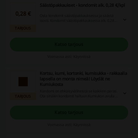
Säästöpakkaukset - kondomit alk. 0,28 €/kpl
0,28 €
Osta kondomit säästöpakkauksessa ja säästä
isosti. Kondomit säästöpakkauksessa alk. 0,28
€/kpl. Tutustu ja tilaa ehkäisyt pitkäksi ajaksi
TARJOUS
säästöpakkauksessa.
Katso tarjous
Voimassa asti: Käynnissä
Kortsu, kumi, kortonki, kumisukka - rakkaalla
lapsella on monta nimeä! Löydät ne
Kumiukosta
Kondomi on ehkäisyvälineistä se kaikkein paras.
Ota sinäkin kondomit haltuun Kumiukon avulla ja
TARJOUS
löydä oikea kumi omaan tai partnerisi veitikkaan.
Netin paras kondomivalikoima löytyy
Kumiukosta!
Katso tarjous
Voimassa asti: Käynnissä