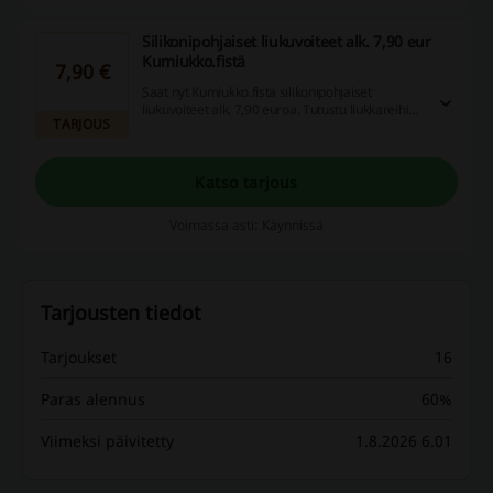
Silikonipohjaiset liukuvoiteet alk. 7,90 eur
Kumiukko.fistä
7,90 €
Saat nyt Kumiukko.fistä silikonipohjaiset
liukuvoiteet alk. 7,90 euroa. Tutustu liukkareihin
TARJOUS
ja valitse omat suosikkisi ja tilaa!
Katso tarjous
Voimassa asti: Käynnissä
Tarjousten tiedot
Tarjoukset
16
Paras alennus
60%
Viimeksi päivitetty
1.8.2026 6.01