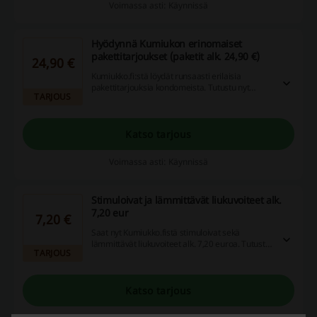
Voimassa asti: Käynnissä
Hyödynnä Kumiukon erinomaiset
pakettitarjoukset (paketit alk. 24,90 €)
24,90 €
Kumiukko.fi:stä löydät runsaasti erilaisia
pakettitarjouksia kondomeista. Tutustu nyt
TARJOUS
parhaisiin pakettitarjouksiin ja tilaa kondomit
helposti netistä.
Katso tarjous
Voimassa asti: Käynnissä
Stimuloivat ja lämmittävät liukuvoiteet alk.
7,20 eur
7,20 €
Saat nyt Kumiukko.fistä stimuloivat sekä
lämmittävät liukuvoiteet alk. 7,20 euroa. Tutustu
TARJOUS
tuotteisiin ja hyödynnä Kumiukon edulliset
hinnat.
Katso tarjous