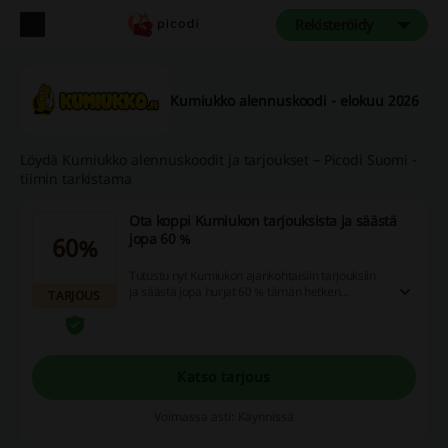
Rekisteröidy
Kumiukko alennuskoodi - elokuu 2026
Löydä Kumiukko alennuskoodit ja tarjoukset – Picodi Suomi -
tiimin tarkistama
Ota koppi Kumiukon tarjouksista ja säästä
jopa 60 %
60%
Tutustu nyt Kumiukon ajankohtaisiin tarjouksiin
ja säästä jopa hurjat 60 % tämän hetken
TARJOUS
tarjoustuotteista. Näitä alennuksia ei ehkä
kannattane ohittaa...
Katso tarjous
Voimassa asti: Käynnissä