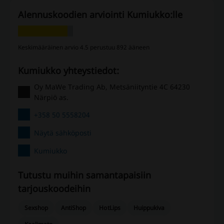
Alennuskoodien arviointi Kumiukko:lle
Keskimääräinen arvio 4.5 perustuu 892 ääneen
Kumiukko yhteystiedot:
Oy MaWe Trading Ab, Metsäniityntie 4C 64230
Närpiö as.
+358 50 5558204
Näytä sähköposti
Kumiukko
Tutustu muihin samantapaisiin ​​
tarjouskoodeihin
Sexshop
AntiShop
HotLips
Huippukiva