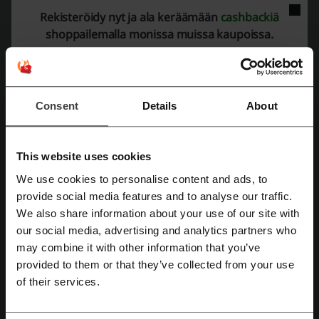
Voimassa asti: Käynnissä
Rekisteröidy nyt ja ala keräämään
cashbackiä
shoppailemalla monissa muissa kaupoissa.
Liukuvoiteet itsetyydytykseen Kumiukko.fistä
9,90 €
Saat nyt Kumiukko.fistä liukuvoiteet
itsetyydytykseen alk. 9,90 eur. Tutustu tuotteisiin
ja hyödynnä edulliset hinnat.
TARJOUS
Consent
Details
About
Katso tarjous
This website uses cookies
Voimassa asti: Käynnissä
We use cookies to personalise content and ads, to
Rekisteröidy Facebook-tunnuksilla
provide social media features and to analyse our traffic.
Liukuvoiteet suuseksiin alk. 7,20 eur
Kumiukko.fistä
We also share information about your use of our site with
7,20 €
Löydät nyt Kumiukko.fistä liukuvoiteita suuseksiin
our social media, advertising and analytics partners who
Rekisteröidy Google-tunnuksilla
alk. 7,20 eur. Tutustu kyseisiin tuotteisiin ja
may combine it with other information that you’ve
TARJOUS
hyödynnä Kumiukon edulliset hinnat.
provided to them or that they’ve collected from your use
Rekisteröidy sähköpostilla
of their services.
Katso tarjous
Voimassa asti: Käynnissä