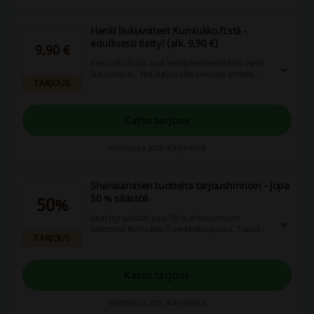
Hanki liukuvoiteet Kumiukko.fi:stä -
edullisesti tietty! (alk. 9,90 €)
9,90 €
Kumiukko.fi:stä saat kondomeiden lisäksi myös
liukuvoiteita. Tee liukkareilla seksistä entistä
TARJOUS
parempaa ja maksimoi nautinto. Kumiukosta
löydät loistavan valikoiman liukuvoiteita, jotka
sopivat myös kaikki yhteen verkkokaupan
kondomeiden kanssa.
Katso tarjous
Voimassa asti: Käynnissä
Sheivaamisen tuotteita tarjoushinnoin - jopa
50 % säästöä
50%
Juuri nyt säästät jopa 50 % sheivaamisen
tuotteista Kumiukko.fi-verkkokaupassa. Tutustu
TARJOUS
tuotteisiin ja hyödynnä upeat tarjoukset. Sano ei
viidakolle ja suunnista tekemään
karvoituksestasi autiomaa...
Katso tarjous
Voimassa asti: Käynnissä