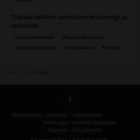
Kaalimato
Tsekkaa kaikkein suosituimmat kupongit ja
tarjoukset
foodora alennuskoodi
Viking Line alennuskoodi
Netrauta alennuskoodi
HM alennuskoodi
Prisma ale
Kumiukko
Picodi
Käyttöehdot - cashback
Käyttöehdot
Tietosuoja
Avoimet työpaikat
Raportit
Ota yhteyttä