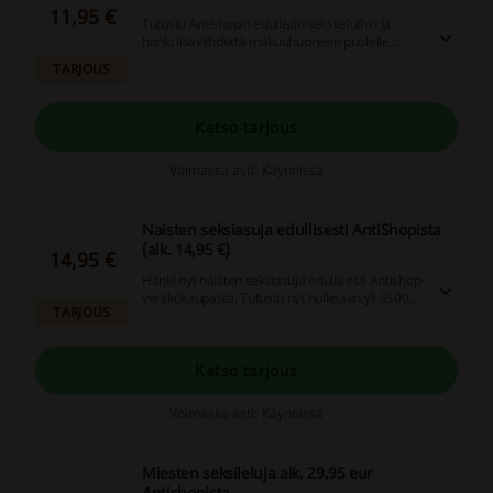
11,95 €
Tutustu Antishopin edullisiin seksileluihin ja
hanki lisäviihdettä makuuhuoneen puolelle.
Seksilelut alkaen 11,95 €. Tutustu tuotteisiin ja
TARJOUS
hyödynnä Antishopin edulliset hinnat!
Katso tarjous
Voimassa asti: Käynnissä
Naisten seksiasuja edullisesti AntiShopista
(alk. 14,95 €)
14,95 €
Hanki nyt naisten seksiasuja edullisesti Antishop-
verkkokaupasta. Tutustu nyt huikeaan yli 3500
TARJOUS
tuotteen valikoimaan ja shoppaile sensuellit,
räväkät ja rohkeat seksiasut Antishopista.
Katso tarjous
Voimassa asti: Käynnissä
Miesten seksileluja alk. 29,95 eur
Antishopista