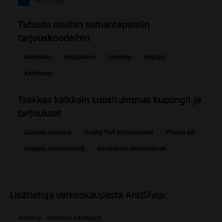
AntiShop
Tutustu muihin samantapaisiin ​​
tarjouskoodeihin
Kumiukko
Huippukiva
Sexshop
HotLips
Kaalimato
Tsekkaa kaikkein suosituimmat kupongit ja
tarjoukset
Zalando alekoodi
Hobby Hall alennuskoodi
Prisma ale
zooplus alennuskoodi
Kärkkäinen alennuskoodi
Lisätietoja verkkokaupasta AntiShop:
Antishop - seksilelut edullisesti!