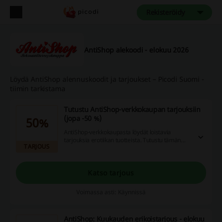
Rekisteröidy
AntiShop alekoodi - elokuu 2026
Löydä AntiShop alennuskoodit ja tarjoukset – Picodi Suomi -
tiimin tarkistama
Tutustu AntiShop-verkkokaupan tarjouksiin
(jopa -50 %)
50%
AntiShop-verkkokaupasta löydät loistavia
tarjouksia erotiikan tuotteista. Tutustu tämän
TARJOUS
hetken tarjoustuotteisiin ja shoppaile parhaat
tarjoukset.
Katso tarjous
Voimassa asti: Käynnissä
AntiShop: Kuukauden erikoistarjous - elokuu