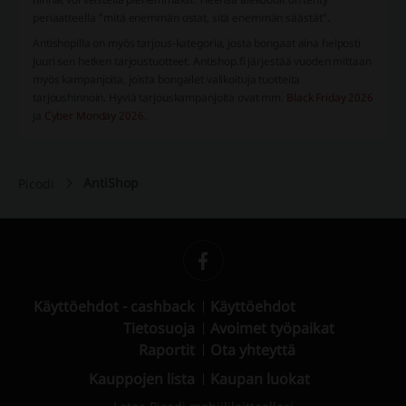
periaatteella "mitä enemmän ostat, sitä enemmän säästät".
Antishopilla on myös tarjous-kategoria, josta bongaat aina helposti
juuri sen hetken tarjoustuotteet. Antishop.fi järjestää vuoden mittaan
myös kampanjoita, joista bongailet valikoituja tuotteita
tarjoushinnoin. Hyviä tarjouskampanjoita ovat mm.
Black Friday 2026
ja
Cyber Monday 2026
.
AntiShop
Picodi
Käyttöehdot - cashback
Käyttöehdot
Tietosuoja
Avoimet työpaikat
Raportit
Ota yhteyttä
Kauppojen lista
Kaupan luokat