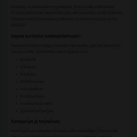
Antishop on seksuaaliterveyskauppa, jonka avulla pidät huolta
omasta seksuaaliterveydestäsi sekä viet nautintosi uusille leveleille.
Mikä parasta verkkokaupan valikoima on huikean laaja ja hinnat
edullisia!
Nopea kurkistus tuotevalikoimaan:
Tuotevalikoimasta löytyy tuotteita sekä naisille, miehille että trans-
sukupuolisille. Tuotevalikoimasta löytyvät mm.
Kondomit
Seksiasut
Seksilelut
BDSM-tuotteet
Fetissituotteet
Eroottiset kirjat
Eroottiset kalenterit
Syötävät tuotteet jne.
Kampanjat ja tarjoukset:
Antishopiin on saatavana loistavia alennuskoodeja, joiden avulla
hinnat voi veistellä pienemmäksi. Yleensä alekoodit on tehty