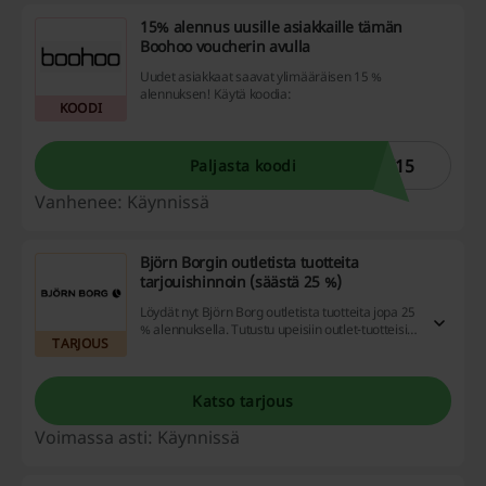
15% alennus uusille asiakkaille tämän
Boohoo voucherin avulla
Uudet asiakkaat saavat ylimääräisen 15 %
alennuksen! Käytä koodia:
KOODI
W15
Paljasta koodi
Vanhenee: Käynnissä
Björn Borgin outletista tuotteita
tarjouishinnoin (säästä 25 %)
Löydät nyt Björn Borg outletista tuotteita jopa 25
% alennuksella. Tutustu upeisiin outlet-tuotteisiin
TARJOUS
ja hyödynnä tarjoushinnat.
Katso tarjous
Voimassa asti: Käynnissä