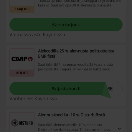
Tutustu nyt bikiniuutuuksiin ja shoppaile nyt bikinit ensi
kesäksi. Saat nyt jopa 30 % alennusta bikineistä.
TARJOUS
Katso tarjous
Voimassa asti: Käynnissä
Alekoodilla 25 % alennusta pelituotteista
EMP.fistä
Saat tällä EMP:n alennuskoodilla 25 % alennusta
pelituotteista. Tarjous on voimassa toistaiseksi.
KOODI
AME
Paljasta koodi
Vanhenee: Käynnissä
Alennuskoodilla -10 % Disturb.fi:stä
Saat tällä alennuskoodilla 10 % alennusta
Disturb.fi-verkkokaupasta. Tarjous on voimassa