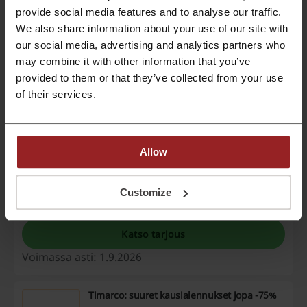
valituista tilauksista
provide social media features and to analyse our traffic.
We also share information about your use of our site with
Liity jäseneksi ja nauti 10 % alennuksesta
seuraavasta verkkokaupasta. Saat myös
our social media, advertising and analytics partners who
TARJOUS
ainutlaatuisia etuuksia ja pääsyn tarjouksiin
may combine it with other information that you’ve
etukäteen.
provided to them or that they’ve collected from your use
Katso tarjous
of their services.
Voimassa asti: Käynnissä
COS: kauden ale jopa 20% alennuksella
Allow
Hyödynnä kauden ale, jossa saat jopa 20% alennusta
ostoksistasi.
Customize
TARJOUS
Katso tarjous
Voimassa asti: 1.9.2026
Timarco: suuret kausialennukset jopa -75%