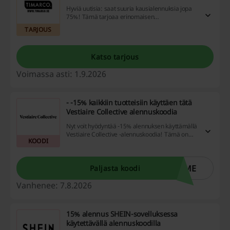
Hyviä uutisia: saat suuria kausialennuksia jopa
75%! Tämä tarjoaa erinomaisen
mahdollisuuden päivittää vaatekaappiasi
TARJOUS
edullisesti.
Katso tarjous
Voimassa asti: 1.9.2026
- -15% kaikkiin tuotteisiin käyttäen tätä
Vestiaire Collective alennuskoodia
Nyt voit hyödyntää -15% alennuksen käyttämällä
Vestiaire Collective -alennuskoodia! Tämä on
KOODI
loistava tilaisuus tehdä edullisia ostoksia ja lisätä
tyyliäsi.
OME
Paljasta koodi
Vanhenee: 7.8.2026
15% alennus SHEIN-sovelluksessa
käytettävällä alennuskoodilla