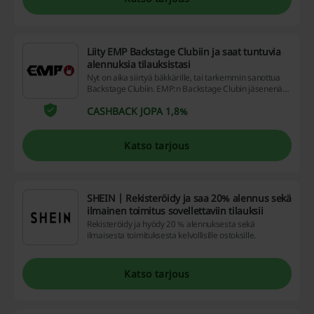
Liity EMP Backstage Clubiin ja saat tuntuvia
alennuksia tilauksistasi
Nyt on aika siirtyä bäkkärille, tai tarkemmin sanottua
Backstage Clubiin. EMP:n Backstage Clubin jäsenenä
saat tuotteillesi ilmaisen toimituksen sekä 5 % pysyvän
CASHBACK JOPA 1,8%
alennuksen lähes koko EMP:n tuotevalikoimaan. Lisäksi
clubilaisille tarjolla muita rahanarvoisia etuja. Liity jo
tänään.
Katso tarjous
SHEIN | Rekisteröidy ja saa 20% alennus sekä
ilmainen toimitus sovellettaviin tilauksii
Rekisteröidy ja hyödy 20 % alennuksesta sekä
ilmaisesta toimituksesta kelvollisille ostoksille.
Katso tarjous