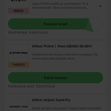
Lataa SHEIN-sovellus ja saat käyttöön 15 %
alennuskoodin. Tämä on loistava tilaisuus
KOODI
säästää ostoksissasi!
Paljasta koodi
Vanhenee: Käynnissä
elokuu Promo | Avaa säästösi tänään!
Hyödynnä tämä tarjous ennen kuin se päättyy! Älä
missaa tilaisuutta säästää rahaa.
TARJOUS
Katso tarjous
Voimassa asti: Käynnissä
elokuu tarjous Superdry
Etsitkö parhaita tarjouksia? Tutustu näihin fantastisiin