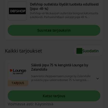
Defshop outletista löydät tuotteita edullisesti
(jopa -49 %)
Defshop-verkkokaupan outletista bongaat katumuotia
edullisesti. Parhaimmillaan säästät jopa 49 %
ostoksistasi. Outlet-tuotteet kannattaa käydä
tsekkaamassa usein, sillä valikoima päivittyy tiheään.
Suuntaa tarjouksiin
Kaikki tarjoukset
Suodatin
Säästä jopa 75 % kengistä Lounge by
Zalandolla
Suunnista shoppaamaan Lounge by Zalandolle
ja säästä jopa uskomattomat 75 % kengistä.
TARJOUS
Tarjouksista löydät kenkiä monilta
huippumerkeiltä, kuten adidas, Nike jne.
Katso tarjous
Voimassa asti: Käynnissä