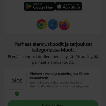
Parhaat alennuskoodit ja tarjoukset
kategoriassa Muoti.
Ei enää alennuskoodien metsästystä! Picodi löytää
parhaat alennuskoodit.
Elloksen alesta nyt tuotteita jopa 50 %:n
alennuksella
Saat nyt Ellokselta alen tuotteita jopa 50 %:n
alennuksella. Alessa tuhansittain tuotteita, joten
jokainen löytää alesta varmasti suosikkinsa. Ota nyt
suunnaksi Elloksen ale ja nauti edullisesta shoppailusta.
Alessa tuotteita sekä naisille että miehille hurjin
tarjoushinnoin.
Katso tarjous