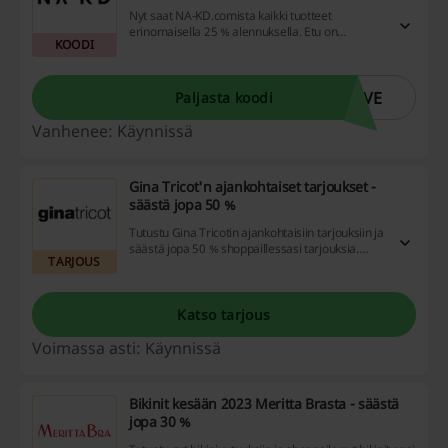
Nyt saat NA-KD.comista kaikki tuotteet
erinomaisella 25 % alennuksella. Etu on
KOODI
voimassa vain sovelluksessa.
OVE
Paljasta koodi
Vanhenee: Käynnissä
Gina Tricot'n ajankohtaiset tarjoukset -
säästä jopa 50 %
Tutustu Gina Tricotin ajankohtaisiin tarjouksiin ja
säästä jopa 50 % shoppaillessasi tarjouksia.
TARJOUS
Tarjoustuotteet vaihtuvat usein, joten
kampanjasivulla vierailu säännöllisesti
kannattaa.
Katso tarjous
Voimassa asti: Käynnissä
Bikinit kesään 2023 Meritta Brasta - säästä
jopa 30 %