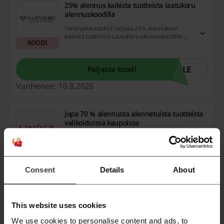
25% alennus kaikista tuotteista laatukoru
alennuskoodilla
VeronpalautusALE tarjoaa 25% alennuksen
kaikista tuotteista Laatukoru alennuskoodilla!
KOODI
Hyödynnä tämä upea tarjous nyt ja säästä
ostoksissasi.
ALE
Paljasta koodi
Vanhenee: 10.8.2026
Jopa 70 % alennusta alennetuista tuotteista
valikoiduissa kaupoissa
Nauti jopa 70 % alennuksesta
erikoistarjouksissa. Huomioi, että alennetut
TARJOUS
tuotteet ja hinnat voivat vaihdella myymälöiden
ja verkkokauppojen kesken.
Consent
Details
About
Katso tarjous
Voimassa asti: 1.9.2026
This website uses cookies
We use cookies to personalise content and ads, to
Liity jäseneksi ja saat 10 % alennusta