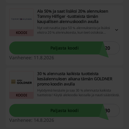
Ala 50% ja saat lisäksi 20% alennuksen
Tommy Hilfiger -tuotteista tämän
kaupallisen alennuskoodin avulla
Nyt voit nauttia jopa 50 % alennuksesta ja lisäksi
ekstra 20 % alennuksesta, kun teet ostoksia
KOODI
vähintään 80 €:n arvosta koodilla.
A20
Paljasta koodi
Vanhenee: 11.8.2026
30 % alennusta kaikista tuotteista
kesäalennuksen aikana tämän GOLDNER
promo koodin avulla
Hyödynnä kesäale ja saa 30 % alennusta kaikista
tuotteista! Käytä alekoodia kassalla ja nauti säästöistä.
KOODI
E30
Paljasta koodi
Vanhenee: 14.8.2026