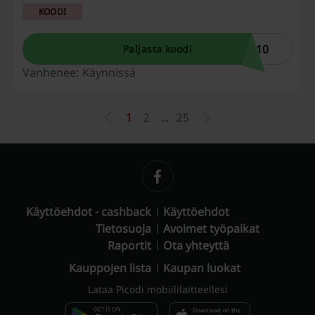
normaalihintaisiin tuotteisiin. Älä missaa tätä
KOODI
erinomaista etua!
N10
Paljasta koodi
Vanhenee: Käynnissä
1
2
...
25
Käyttöehdot - cashback
Käyttöehdot
Tietosuoja
Avoimet työpaikat
Raportit
Ota yhteyttä
Kauppojen lista
Kaupan luokat
Lataa Picodi mobiililaitteellesi