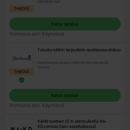
tarjouksiin nyt!
TARJOUS
Katso tarjous
Voimassa asti: Käynnissä
Tutustu näihin tarjouksiin osoitteessa elokuu
Hanki loistava tarjous näillä ihanilla tarjouksilla
tänään!
TARJOUS
Katso tarjous
Voimassa asti: Käynnissä
Kaikki tuotteet 25 % alennuksella NA-
KD.comista (vain sovelluksessa)