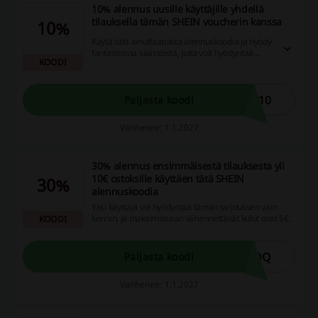
10% alennus uusille käyttäjille yhdellä
tilauksella tämän SHEIN voucherin kanssa
10%
Käytä tätä ainutlaatuista alennuskoodia ja hyödy
fantastisista säästöistä, joita voit hyödyntää
KOODI
ostoksissasi. Muista, että koodi on voimassa vain
yhdellä käyttäjällä kerrallaan.
U10
Paljasta koodi
Vanhenee: 1.1.2027
30% alennus ensimmäisestä tilauksesta yli
10€ ostoksille käyttäen tätä SHEIN
30%
alennuskoodia
Yksi käyttäjä voi hyödyntää tämän tarjouksen vain
kerran, ja maksimissaan vähennettävät kulut ovat 5€.
KOODI
SDQ
Paljasta koodi
Vanhenee: 1.1.2027