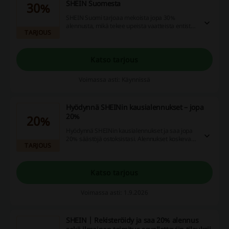
SHEIN Suomesta
30%
SHEIN Suomi tarjoaa mekoista jopa 30%
alennusta, mikä tekee upeista vaatteista entistä
TARJOUS
houkuttelevampia.
Katso tarjous
Voimassa asti: Käynnissä
Hyödynnä SHEINin kausialennukset – jopa
20%
20%
Hyödynnä SHEINin kausialennukset ja saa jopa
20% säästöjä ostoksistasi. Alennukset koskevat
TARJOUS
laajaa valikoimaa tuotteita.
Katso tarjous
Voimassa asti: 1.9.2026
SHEIN | Rekisteröidy ja saa 20% alennus