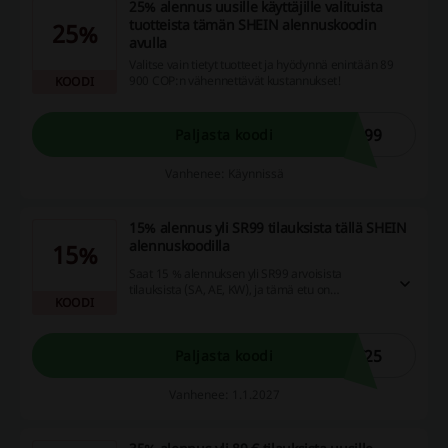
25% alennus uusille käyttäjille valituista
tuotteista tämän SHEIN alennuskoodin
25%
avulla
Valitse vain tietyt tuotteet ja hyödynnä enintään 89
900 COP:n vähennettävät kustannukset!
KOODI
899
Paljasta koodi
Vanhenee: Käynnissä
15% alennus yli SR99 tilauksista tällä SHEIN
alennuskoodilla
15%
Saat 15 % alennuksen yli SR99 arvoisista
tilauksista (SA, AE, KW), ja tämä etu on
KOODI
käytettävissä vain kerran per käyttäjä.
F25
Paljasta koodi
Vanhenee: 1.1.2027