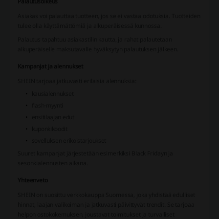
Palautusoikeus
Asiakas voi palauttaa tuotteen, jos se ei vastaa odotuksia. Tuotteiden
tulee olla käyttämättömiä ja alkuperäisessä kunnossa.
Palautus tapahtuu asiakastilin kautta, ja rahat palautetaan
alkuperäiselle maksutavalle hyväksytyn palautuksen jälkeen.
Kampanjat ja alennukset
SHEIN tarjoaa jatkuvasti erilaisia alennuksia:
kausialennukset
flash-myynti
ensitilaajan edut
kuponkikoodit
sovelluksen erikoistarjoukset
Suuret kampanjat järjestetään esimerkiksi Black Fridayn ja
sesonkialennusten aikana.
Yhteenveto
SHEIN on suosittu verkkokauppa Suomessa, joka yhdistää edulliset
hinnat, laajan valikoiman ja jatkuvasti päivittyvät trendit. Se tarjoaa
helpon ostokokemuksen, joustavat toimitukset ja turvalliset