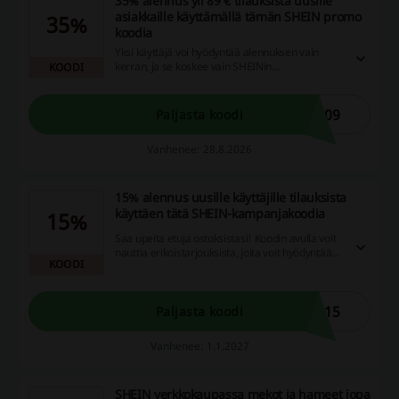
35% alennus yli 89 € tilauksista uusille
asiakkaille käyttämällä tämän SHEIN promo
35%
koodia
Yksi käyttäjä voi hyödyntää alennuksen vain
kerran, ja se koskee vain SHEINin
KOODI
itsehallinnoimia tuotteita, jolloin
enimmäisvähennys on 51 €.
N09
Paljasta koodi
Vanhenee: 28.8.2026
15% alennus uusille käyttäjille tilauksista
käyttäen tätä SHEIN-kampanjakoodia
15%
Saa upeita etuja ostoksistasi! Koodin avulla voit
nauttia erikoistarjouksista, joita voit hyödyntää
KOODI
vain kerran.
N15
Paljasta koodi
Vanhenee: 1.1.2027
SHEIN verkkokaupassa mekot ja hameet jopa