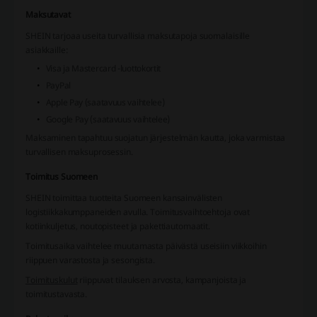
Maksutavat
SHEIN tarjoaa useita turvallisia maksutapoja suomalaisille
asiakkaille:
Visa ja Mastercard -luottokortit
PayPal
Apple Pay (saatavuus vaihtelee)
Google Pay (saatavuus vaihtelee)
Maksaminen tapahtuu suojatun järjestelmän kautta, joka varmistaa
turvallisen maksuprosessin.
Toimitus Suomeen
SHEIN toimittaa tuotteita Suomeen kansainvälisten
logistiikkakumppaneiden avulla. Toimitusvaihtoehtoja ovat
kotiinkuljetus, noutopisteet ja pakettiautomaatit.
Toimitusaika vaihtelee muutamasta päivästä useisiin viikkoihin
riippuen varastosta ja sesongista.
Toimituskulut
riippuvat tilauksen arvosta, kampanjoista ja
toimitustavasta.