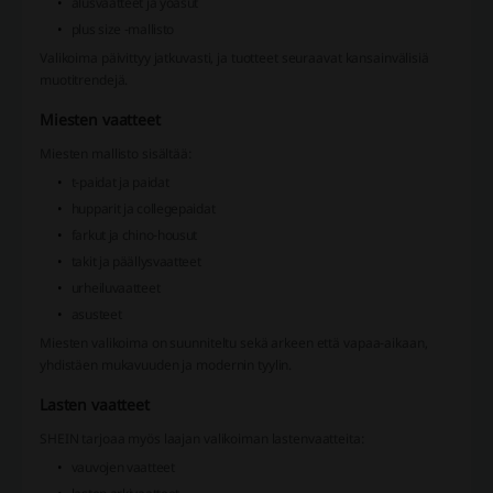
alusvaatteet ja yöasut
plus size -mallisto
Valikoima päivittyy jatkuvasti, ja tuotteet seuraavat kansainvälisiä
muotitrendejä.
Miesten vaatteet
Miesten mallisto sisältää:
t-paidat ja paidat
hupparit ja collegepaidat
farkut ja chino-housut
takit ja päällysvaatteet
urheiluvaatteet
asusteet
Miesten valikoima on suunniteltu sekä arkeen että vapaa-aikaan,
yhdistäen mukavuuden ja modernin tyylin.
Lasten vaatteet
SHEIN tarjoaa myös laajan valikoiman lastenvaatteita:
vauvojen vaatteet