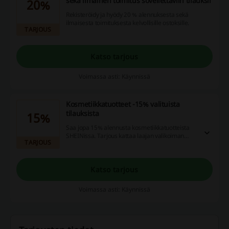
sekä ilmainen toimitus sovellettaviin tilauksii
20%
Rekisteröidy ja hyödy 20 % alennuksesta sekä
ilmaisesta toimituksesta kelvollisille ostoksille.
TARJOUS
Katso tarjous
Voimassa asti: Käynnissä
Kosmetiikkatuotteet -15% valituista
tilauksista
15%
Saa jopa 15% alennusta kosmetiikkatuotteista
SHEINissa. Tarjous kattaa laajan valikoiman
TARJOUS
suosittuja brändejä.
Katso tarjous
Voimassa asti: Käynnissä