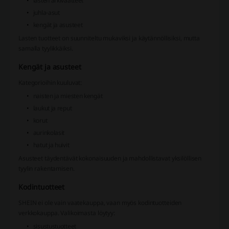
lasten arkivaatteet
juhla-asut
kengät ja asusteet
Lasten tuotteet on suunniteltu mukaviksi ja käytännöllisiksi, mutta
samalla tyylikkäiksi.
Kengät ja asusteet
Kategorioihin kuuluvat:
naisten ja miesten kengät
laukut ja reput
korut
aurinkolasit
hatut ja huivit
Asusteet täydentävät kokonaisuuden ja mahdollistavat yksilöllisen
tyylin rakentamisen.
Kodintuotteet
SHEIN ei ole vain vaatekauppa, vaan myös kodintuotteiden
verkkokauppa. Valikoimasta löytyy:
sisustustuotteet