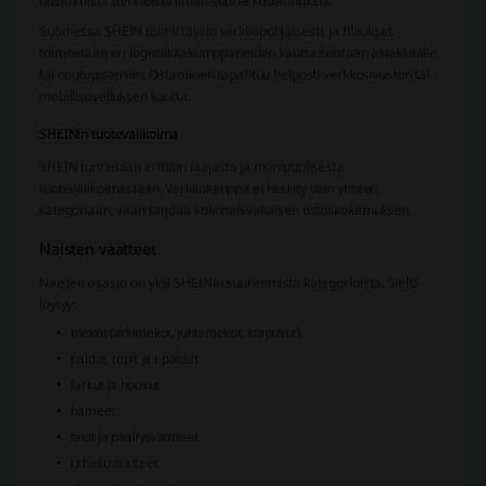
uusimmista trendeistä ilman suuria kustannuksia.
Suomessa SHEIN toimii täysin verkkopohjaisesti, ja tilaukset
toimitetaan eri logistiikkakumppaneiden kautta suoraan asiakkaalle
tai noutopisteisiin. Ostaminen tapahtuu helposti verkkosivuston tai
mobiilisovelluksen kautta.
SHEINin tuotevalikoima
SHEIN tunnetaan erittäin laajasta ja monipuolisesta
tuotevalikoimastaan. Verkkokauppa ei keskity vain yhteen
kategoriaan, vaan tarjoaa kokonaisvaltaisen ostoskokemuksen.
Naisten vaatteet
Naisten osasto on yksi SHEINin suurimmista kategorioista. Sieltä
löytyy:
mekot (arkimekot, juhlamekot, iltapuvut)
paidat, topit ja t-paidat
farkut ja housut
hameet
takit ja päällysvaatteet
urheiluvaatteet