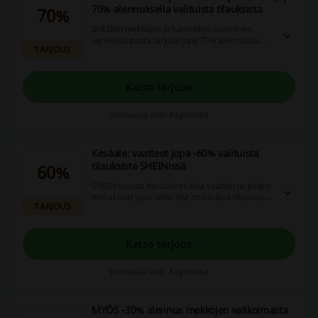
70% alennuksella valituista tilauksista
70%
SHEINin mekkojen ja hameiden ostaminen
verkkokaupasta tarjoaa jopa 70% alennuksia.
TARJOUS
Hyödynnä huipputarjouksemme ja uudista
vaatekaappiasi edullisesti!
Katso tarjous
Voimassa asti: Käynnissä
Kesäale: vaatteet jopa -60% valituista
tilauksista SHEINissä
60%
SHEIN tarjoaa kesäalennuksia vaatteista, joiden
hinnat ovat jopa -60%. Nyt on loistava tilaisuus
TARJOUS
päivittää vaatekaappiasi edullisesti!
Katso tarjous
Voimassa asti: Käynnissä
MYÖS -30% alennus mekkojen valikoimasta