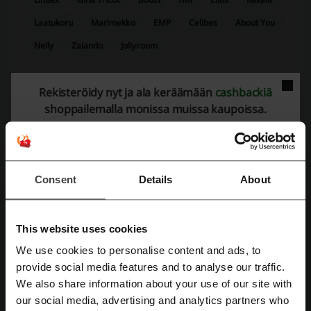
Laatukoru
Marimekko
EMP
Cellbes
About You
Nelly
Zalando
Jollyroom
Tsekkaa kaikkein suosituimmat kupongit ja
Rekisteröidy nyt ja ala keräämään
cashbackiä
tarjoukset
shoppailemalla monissa muissa kaupoissa.
Gigantti alennuskoodi
Intersport ale
Netrauta alennuskoodi
IKEA alennuskoodi
Notino alennuskoodi
Consent
Details
About
This website uses cookies
Lisätietoja verkkokaupasta Bubbleroom:
We use cookies to personalise content and ads, to
Rekisteröidy Facebook-tunnuksilla
provide social media features and to analyse our traffic.
Bubbleroomista muotivaatteita huippumerkeiltä
We also share information about your use of our site with
our social media, advertising and analytics partners who
Rekisteröidy Google-tunnuksilla