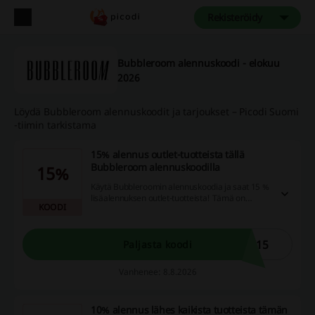
Rekisteröidy
Bubbleroom alennuskoodi - elokuu
2026
Löydä Bubbleroom alennuskoodit ja tarjoukset – Picodi Suomi
-tiimin tarkistama
15% alennus outlet-tuotteista tällä
Bubbleroom alennuskoodilla
15%
Käytä Bubbleroomin alennuskoodia ja saat 15 %
lisäalennuksen outlet-tuotteista! Tämä on
KOODI
loistava tilaisuus säästää samalla, kun päivität
vaatekaappiisi.
t15
Paljasta koodi
Vanhenee: 8.8.2026
10% alennus lähes kaikista tuotteista tämän