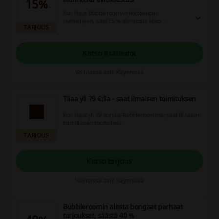
15%
Kun tilaat Bubbleroom-verkkokaupan
uutiskirjeen, saat 15 % alennusta koko
TARJOUS
tilauksestasi. Pääset tilaamaan uutiskirjeen
etusivun alalaidasta.
Katso lisätiedot
Voimassa asti: Käynnissä
Tilaa yli 79 €:lla - saat ilmaisen toimituksen
Kun tilaat yli 79 eurolla Bubbleroomista, saat ilmaisen
toimituksen tuotteillesi.
TARJOUS
Katso tarjous
Voimassa asti: Käynnissä
Bubbleroomin alesta bongaat parhaat
tarjoukset, säästä 40 %