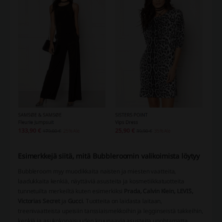
Esimerkkejä siitä, mitä Bubbleroomin valikoimista löytyy
Bubbleroom myy muodikkaita naisten ja miesten vaatteita,
laadukkaita kenkiä, näyttäviä asusteita ja kosmetiikkatuotteita
tunnetuilta merkeiltä kuten esimerkiksi
Prada, Calvin Klein, LEVI`S,
Victorias Secret
ja
Gucci
. Tuotteita on laidasta laitaan,
treenivaatteista upeisiin tanssiaismekkoihin ja legginseistä takkeihin,
kenkiä ja asukokonaisuuden kruunaavia asusteita unohtamatta.