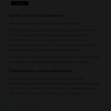
Toimitus, palautus ja maksutavat
Normaalisti tilauksilla on 3-5 arkipäivän toimitusaika.
Jos tilasit tuotteen, jota et jostain syystä halua pitää, voit palauttaa
sen 14 vuorokauden sisällä tilauksen saapumisesta sinulle.
Palauttaminen onnistuu laittamalla täytetty palautusseteli
palautettavan tuotteen mukaan. Tilauksen mukana tulee valmiiksi
täytetty osoitelappu, jonka voit liimata paketin päälle.
Bubbleroomin verkkokaupassa maksutapoina toimivat Bubbleroom-
osamaksutili, korttimaksu, Bubbleroom-laskutili, ja PayPall.
Shoppaile myös muissa nettikaupoissa
Meiltä Picodista löydät erinomaisen valikoiman muodin
nettikauppoja. Samantapaisia nettikauppoja, kuin Bubbleroom ovat
mm. Nelly.com,
H&M
sekä Ellos. Kannattaa käydä katsastamassa
myös niiden erinomainen valikoima ja parhaat tarjoukset.