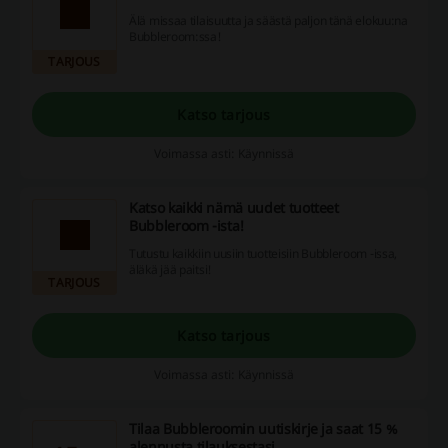
Älä missaa tilaisuutta ja säästä paljon tänä elokuu:na
Bubbleroom:ssa!
TARJOUS
Katso tarjous
Voimassa asti: Käynnissä
Katso kaikki nämä uudet tuotteet
Bubbleroom -ista!
Tutustu kaikkiin uusiin tuotteisiin Bubbleroom -issa,
äläkä jää paitsi!
TARJOUS
Katso tarjous
Voimassa asti: Käynnissä
Tilaa Bubbleroomin uutiskirje ja saat 15 %
alennusta tilauksestasi