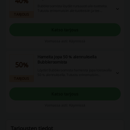
40%
Bubbleroomista löydät runsaasti ale-tuotteita.
Tutustu erinomaisiin ale-tuotteisiin ja tee
TARJOUS
loistavia löytöjä alesta. Tarjoushinnat merkitty
tuotteisiin.
Katso tarjous
Voimassa asti: Käynnissä
Hameita jopa 50 % alennuksella
Bubbleroomista
50%
Löydät Bubbleroomista hameista jopa loistavalla
50 % alennuksella. Tutustu erinomaisiin
TARJOUS
tarjouksiin ja löydä alesta suosikkisi.
Katso tarjous
Voimassa asti: Käynnissä
Tarjousten tiedot