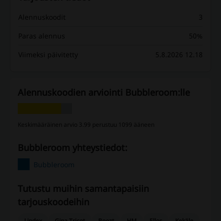
Alennuskoodit
3
Paras alennus
50%
Viimeksi päivitetty
5.8.2026 12.18
Alennuskoodien arviointi Bubbleroom:lle
Keskimääräinen arvio 3.99 perustuu 1099 ääneen
Bubbleroom yhteystiedot:
Bubbleroom
Tutustu muihin samantapaisiin ​​
tarjouskoodeihin
Lindex
Gina Tricot
Boozt
HM
Ellos
Kekäle