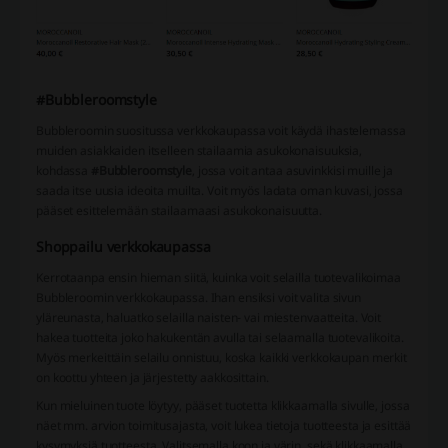
#Bubbleroomstyle
Bubbleroomin suositussa verkkokaupassa voit käydä ihastelemassa
muiden asiakkaiden itselleen stailaamia asukokonaisuuksia,
kohdassa
#Bubbleroomstyle
, jossa voit antaa asuvinkkisi muille ja
saada itse uusia ideoita muilta. Voit myös ladata oman kuvasi, jossa
pääset esittelemään stailaamaasi asukokonaisuutta.
Shoppailu verkkokaupassa
Kerrotaanpa ensin hieman siitä, kuinka voit selailla tuotevalikoimaa
Bubbleroomin verkkokaupassa. Ihan ensiksi voit valita sivun
yläreunasta, haluatko selailla naisten- vai miestenvaatteita. Voit
hakea tuotteita joko hakukentän avulla tai selaamalla tuotevalikoita.
Myös merkeittäin selailu onnistuu, koska kaikki verkkokaupan merkit
on koottu yhteen ja järjestetty aakkosittain.
Kun mieluinen tuote löytyy, pääset tuotetta klikkaamalla sivulle, jossa
näet mm. arvion toimitusajasta, voit lukea tietoja tuotteesta ja esittää
kysymyksiä tuotteesta. Valitsemalla koon ja värin, sekä klikkaamalla