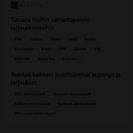
Gina Tricot
Tutustu muihin samantapaisiin ​​
tarjouskoodeihin
Ellos
Cellbes
Lindex
Nelly
Kekäle
Marimekko
Boozt
EMP
Zalando
HM
Jollyroom
About You
Laatukoru
Tsekkaa kaikkein suosituimmat kupongit ja
tarjoukset
IKEA alennuskoodi
Netrauta alennuskoodi
Adlibris alennuskoodi
Bauhaus alennuskoodi
Fiksuruoka alennuskoodi