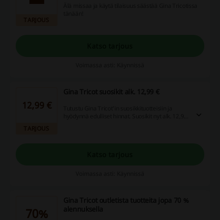
Älä missaa ja käytä tilaisuus säästää Gina Tricotissa
tänään!
TARJOUS
Katso tarjous
Voimassa asti: Käynnissä
Gina Tricot suosikit alk. 12,99 €
12,99 €
Tutustu Gina Tricot'in suosikkituotteisiin ja
hyödynnä edulliset hinnat. Suosikit nyt alk. 12,99
€. Tutustu tuotteisiin ja osta tuotteita, joista
TARJOUS
muukin pitävät.
Katso tarjous
Voimassa asti: Käynnissä
Gina Tricot outletista tuotteita jopa 70 %
alennuksella
70%