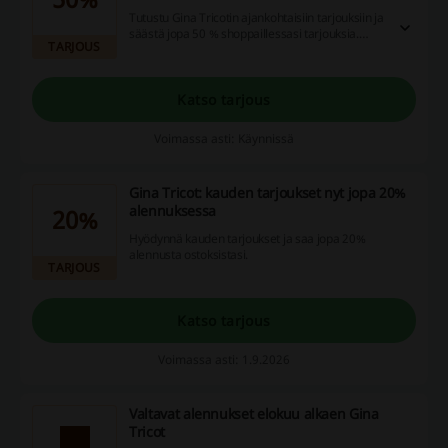
Tutustu Gina Tricotin ajankohtaisiin tarjouksiin ja
säästä jopa 50 % shoppaillessasi tarjouksia.
TARJOUS
Tarjoustuotteet vaihtuvat usein, joten
kampanjasivulla vierailu säännöllisesti
kannattaa.
Katso tarjous
Voimassa asti: Käynnissä
Gina Tricot: kauden tarjoukset nyt jopa 20%
alennuksessa
20%
Hyödynnä kauden tarjoukset ja saa jopa 20%
alennusta ostoksistasi.
TARJOUS
Katso tarjous
Voimassa asti: 1.9.2026
Valtavat alennukset elokuu alkaen Gina
Tricot