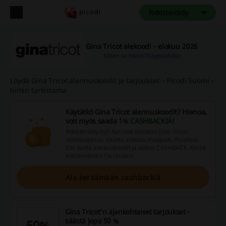
Rekisteröidy
Gina Tricot alekoodi - elokuu 2026
Miten se toimii?
Käyttöehdot
Löydä Gina Tricot alennuskoodit ja tarjoukset – Picodi Suomi -
tiimin tarkistama
Käytätkö Gina Tricot alennuskoodit? Hienoa,
voit myös saada
1% CASHBACKIÄ
!
Rekisteröidy nyt! Kun teet ostoksia Gina Tricot-
nettikaupassa, muista aloittaa shoppailu Picodista.
Etsi täältä alennuskoodit ja aktivoi CASHBACK. Kerää
ensimmäinen 1% tänään!
Ala keräämään cashbackiä
Gina Tricot'n ajankohtaiset tarjoukset -
säästä jopa 50 %
50%