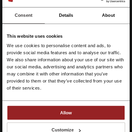
mahtavaan kenkävalikoimaan ja hyödynnä myös
tarjoukset.
TARJOUS
Consent
Details
About
Katso tarjous
Voimassa asti: Käynnissä
This website uses cookies
We use cookies to personalise content and ads, to
Lahjakortti Gina Tricotille - paras lahja ikinä!
provide social media features and to analyse our traffic.
Rekisteröidy Facebook-tunnuksilla
10 €
We also share information about your use of our site with
Tutustu lahjakortteihin ja muista lahjan saajaa
mahtavalla lahjalla, josta riittää iloa varmasti
our social media, advertising and analytics partners who
pitkään. Lahjakortit alk. 10 €.
Rekisteröidy Google-tunnuksilla
TARJOUS
may combine it with other information that you’ve
provided to them or that they’ve collected from your use
of their services.
Rekisteröidy sähköpostilla
Katso tarjous
Voimassa asti: Käynnissä
Allow
Ilmainen toimitus yli 40 euron tilauksiin Gina
Tricotilta
Rekisteröitymällä vahvistat, että olet hyväksynyt "
Palvelun käyttöehdot
” ja
Customize
Tilaa yli 40 eurolla Gina Tricot -nettikaupasta ja saat