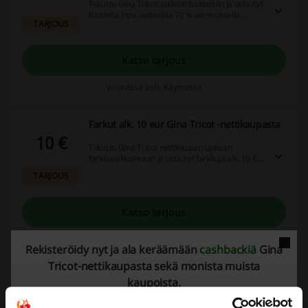
Tutustu Gina Tricot outletin tuotteisiin ja osta nyt
tuotteita jopa valtavalla 70 % alennuksella.
TARJOUS
Outletista löydät tuhansia tuotteita super
edullisesti. Ei siis muuta kuin ostoksille.
Katso tarjous
Voimassa asti: Käynnissä
Farkut alk. 10 eur Gina Tricot -nettikaupasta
10 €
Tutustu Gina Tricot nettikaupan upeaan
farkkuvalikoimaan ja osta nyt farkkuja alk. 10 €.
Gina Tricotilta löytyy farkkuja monenlaisille
TARJOUS
vartalotyypeille sekä erilaisiin
pukeutumistyyleihin. Tutustu ja tilaa.
Katso tarjous
Voimassa asti: Käynnissä
Rekisteröidy nyt ja ala keräämään
cashbackiä
Gina
Tricot-nettikaupasta sekä monista muista
Kengät alk. 15 € Gina Tricolta
kaupoista.
15 €
Saat nyt Gina Tricolta kengät alk. 15 €. Tutustu