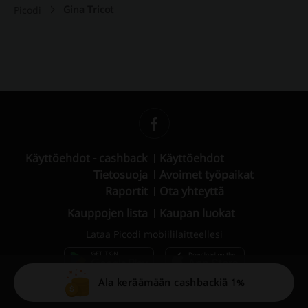
Gina Tricot
Picodi
Käyttöehdot - cashback
Käyttöehdot
Tietosuoja
Avoimet työpaikat
Raportit
Ota yhteyttä
Kauppojen lista
Kaupan luokat
Lataa Picodi mobiililaitteellesi
Ala keräämään cashbackiä 1%
© 2010 – 2026 Picodi.com All Rights Reserved