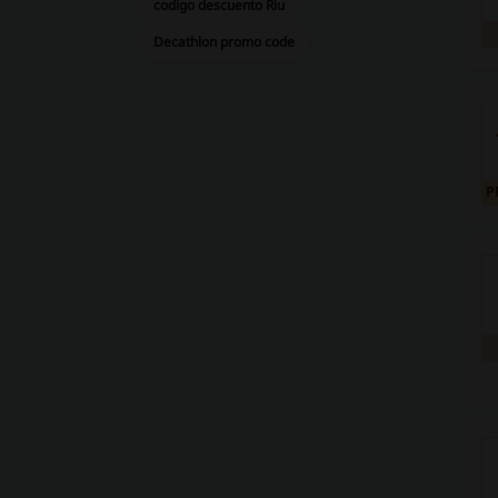
codigo descuento Riu
Decathlon promo code
P