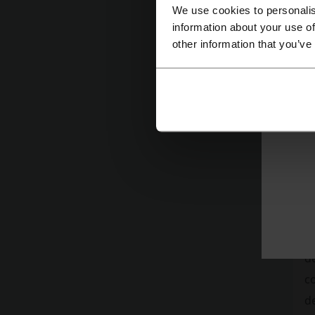
We use cookies to personalis
information about your use of
P
other information that you’ve
Más
S
S
co
S
e
de
c
d