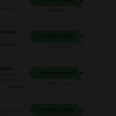
ing
 69 € con el
Caduca: 8/8/26
mocional
C25
Mostrar el cupón
omocional
Caduca: 14/8/26
Sephora
AME
Mostrar el cupón
scuento
hasta un 20%!
Caduca: En curso
Leer más
P15
Mostrar el cupón
licación. Solo