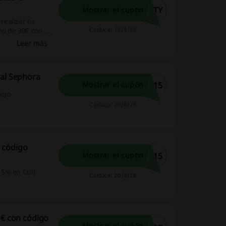
RTY
Mostrar el cupón
realizar tu
Caduca: 12/8/26
o de 30€ con el
Leer más
nal Sephora
P15
Mostrar el cupón
digo
Caduca: 20/8/26
 código
T15
Mostrar el cupón
15% en Cult
Caduca: 20/8/26
 € con código
Mostrar el cupón