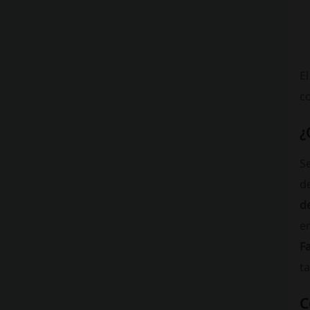
E
co
¿
S
d
d
en
Fa
ta
C