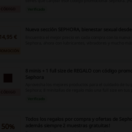
tienes que canjear este código promocional Sephora. ¡Haz
CÓDIGO
Verificado
Nueva sección SEPHORA, bienestar sexual desde 
14,95 €
Encuentra el mejor precio en cada compra con la nueva 
Sephora, ahora con lubricantes, vibradores y mucho má
14,95€ ¡Entra ahora!
ROMOCIÓN
8 minis + 1 full size de REGALO con código prom
Sephora
Aprovecha los mejores productos para el cuidado de tu p
Sephora; 8 minitallas de regalo más una full size en tus
CÓDIGO
superiores a 109 €. ¡Entra ya, aplica este código promoc
Verificado
ahorra!
Todos los regalos por compra y ofertas de Sepho
50%
además siempre 2 muestras gratuitas!