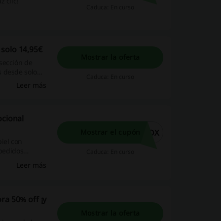
 clic!
Caduca: En curso
solo 14,95€
Mostrar la oferta
sección de
s desde solo
Caduca: En curso
Leer más
ocional
BOX
Mostrar el cupón
iel con
 pedidos
Caduca: En curso
ional Sephora y
Leer más
ra 50% off ¡y
Mostrar la oferta