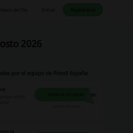
hback del Día
Entrar
Registrarse
osto 2026
ados por el equipo de Picodi España
ora
igo
Mostrar el cupón
ephora válido
echa!
Caduca: En curso
nte la