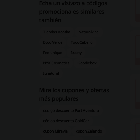
Echa un vistazo a códigos
promocionales similares
también
Tiendas Agatha
Naturalkirei
Ecco Verde
TodoCabello
Feelunique
Brasty
NYX Cosmetics
Goodiebox
Iunatural
Mira los cupones y ofertas
más populares
codigo descuento Port Aventura
código descuento GoldCar
cupon Miravia
cupon Zalando