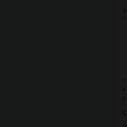
S
h
S
Pi
po
C
S