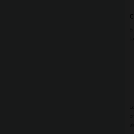
C
En
ta
L
e
a