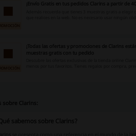
¡Envío Gratis en tus pedidos Clarins a partir de 4
Además recuerda que tienes 3 muestras gratis a elegir 
que realices en la web. No es necesario usar ningún cód
promocional Clarins. No esperes más para conocer todas
ROMOCIÓN
de comprar en Clarins ¡y de sus tratamientos!
¡Todas las ofertas y promociones de Clarins están
muestras gratis con tu pedido
Descubre las ofertas exclusivas de la tienda online Clari
menos por tus favoritos. Tienes regalos por compra, pre
ROMOCIÓN
siempre 3 muestras gratis sea cual sea tu pedido. No es
ningún código promocional Clarins.
 sobre Clarins:
Qué sabemos sobre Clarins?
arins
se presenta como una referencia en el mundo de la
bel