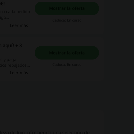
0€!
Mostrar la oferta
con cada pedido
igo
Caduca: En curso
 las ventajas
Leer más
 aquí! + 3
Mostrar la oferta
ns y paga
Caduca: En curso
cios rebajados y
 necesario usar
Leer más
leza de lujo
, ofreciendo una selección de