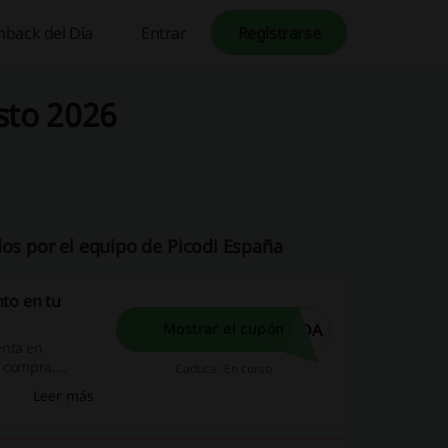
hback del Día
Entrar
Registrarse
sto 2026
dos por el equipo de Picodi España
to en tu
IDA
Mostrar el cupón
enta en
a compra.
Caduca: En curso
nal Clarins,
Leer más