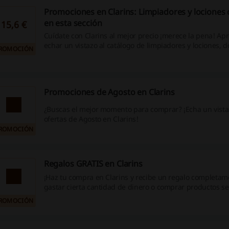
Promociones en Clarins: Limpiadores y lociones 
en esta sección
15,6 €
Cuídate con Clarins al mejor precio ¡merece la pena! Ap
echar un vistazo al catálogo de limpiadores y lociones, 
ROMOCIÓN
encontrarás muchos productos desde 15,6€. No es neces
ningún código promocional Clarins. ¡Entra!
Promociones de Agosto en Clarins
¿Buscas el mejor momento para comprar? ¡Echa un vista
ofertas de Agosto en Clarins!
ROMOCIÓN
Regalos GRATIS en Clarins
¡Haz tu compra en Clarins y recibe un regalo completam
gastar cierta cantidad de dinero o comprar productos s
Entra y descubre que puedes obtener. ¡Dale!
ROMOCIÓN