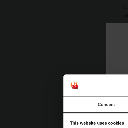
t
cl
N
Cl
la
Se
in
Consent
This website uses cookies