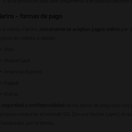
Esta política es aplicable únicamente a productos pedidos a
larins – formas de pago
 la tienda Clarins,
únicamente se aceptan pagos online
por m
rjetas de crédito o débito:
Visa
MasterCard
American Express
Paypal
Klarna
a
seguridad y confidencialidad
de los datos de pago son una pr
ncriptan mediante el método
SSL (Secure Socket Layer)
, lo 
lmacenados por la tienda.