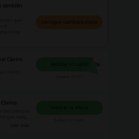
ro también
 compra que
Consigue cashback ahora
a el
ompra hoy
al Clarins
026
Mostrar el cupón
al Clarins.
Caduca: 2/1/27
 Clarins
Mostrar la oferta
de descuento en
r ningún código
Caduca: En curso
 podrás tener
Leer más