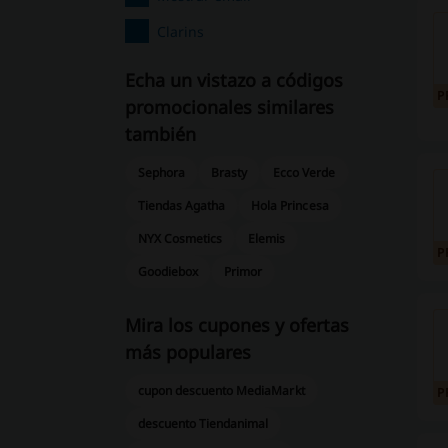
Clarins
Echa un vistazo a códigos
P
promocionales similares
también
Sephora
Brasty
Ecco Verde
Tiendas Agatha
Hola Princesa
NYX Cosmetics
Elemis
P
Goodiebox
Primor
Mira los cupones y ofertas
más populares
cupon descuento MediaMarkt
P
descuento Tiendanimal