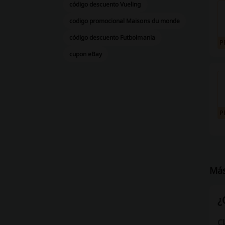
código descuento Vueling
codigo promocional Maisons du monde
código descuento Futbolmania
P
cupon eBay
P
Más
¿
Cl