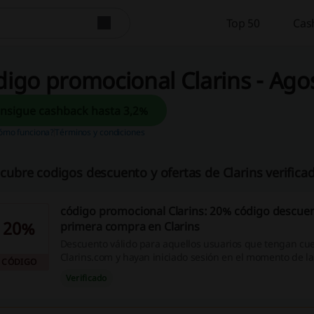
Top 50
Cas
igo promocional Clarins - Ago
Consigue cashback hasta 3,2%
ómo funciona?
Términos y condiciones
cubre codigos descuento y ofertas de Clarins verifica
código promocional Clarins: 20% código descuen
20%
primera compra en Clarins
Descuento válido para aquellos usuarios que tengan cu
Clarins.com y hayan iniciado sesión en el momento de l
CÓDIGO
¡Aprovecha esta oportunidad y aplica el código promocio
Verificado
recibirás un 20% de descuento en tu primera compra!