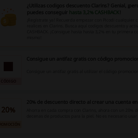
¿Utilizas codigos descuento Clarins? Genial, ¡pe
puedes conseguir
hasta 3,2% CASHBACK
!
¡Regístrate ya! Recuerda empezar con Picodi cualquier
realices en Clarins. Busca aquí codigos descuento y activ
CASHBACK. ¡Consigue hasta hasta 3,2% en tu primera c
mismo!
Consigue un antifaz gratis con código promocion
Consigue un antifaz gratis al utilizar el código promocion
CÓDIGO
20% de descuento directo al crear una cuenta en
20%
Ahorra en cada compra con Clarins, ahora con un 20% 
decenas de productos para la piel. No es necesario usa
promocional Clarins para aprovechar esta oferta. ¡Ahora
ROMOCIÓN
un 20% de descuento al crear tu cuenta en la web!