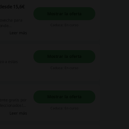
desde 15,6€
Mostrar la oferta
rovecha para
Caduca: En curso
donde
ario usar
Leer más
Mostrar la oferta
zo a estas
Caduca: En curso
Mostrar la oferta
ente gratis por
eleccionados!
Caduca: En curso
Leer más