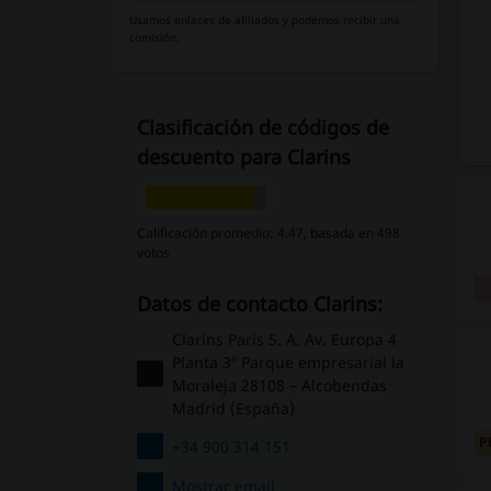
Usamos enlaces de afiliados y podemos recibir una
comisión.
Clasificación de códigos de
descuento para Clarins
Calificación promedio: 4.47, basada en 498
votos
Datos de contacto Clarins:
Clarins Paris S. A. Av. Europa 4
Planta 3º Parque empresarial la
Moraleja 28108 – Alcobendas
Madrid (España)
P
+34 900 314 151
Mostrar email