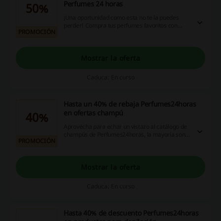
Perfumes 24 horas
50%
¡Una oportunidad como esta no te la puedes
perder! Compra tus perfumes favoritos con
PROMOCIÓN
hasta un 50% de descuento Perfumes 24 horas.
¡Entra ya en la web y disfruta de la promoción!
Mostrar la oferta
Caduca: En curso
Hasta un 40% de rebaja Perfumes24horas
en ofertas champú
40%
Aprovecha para echar un vistazo al catálogo de
champús de Perfumes24horas, la mayoría son
PROMOCIÓN
unisex y los tendrás con descuentos de hasta el
40%. ¡Primeras marcas te esperan!
Mostrar la oferta
Caduca: En curso
Hasta 40% de descuento Perfumes24horas