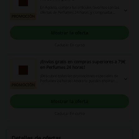
En Agosto, compra tus artículos favoritos con las
ofertas de Perfumes 24 horas ¡y comprueba
PROMOCIÓN
cuánto puedes ahorrar!
Mostrar la oferta
Caduca: En curso
¡Envíos gratis en compras superiores a 79€
en Perfumes 24 horas!
¡Descubre todas las promociones especiales de
Perfumes 24 horas! Ahora te puedes ahorrar
PROMOCIÓN
los gastos de envío si tus compras alcanzan al
menos los 79€.
Mostrar la oferta
Caduca: En curso
Detalles de ofertas