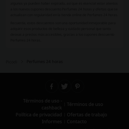
algunos ya pueden haber expirado, así que es esencial estar atentos
a los nuevos cupones descuento Perfumes 24 horas y ofertas que se
actualizan con regularidad en la tienda online de Perfumes 24 horas.
Recuerda, estos descuentos son una oportunidad inmejorable para
adquirir esos productos de belleza y cuidado personal que tanto
deseas a precios más accesibles, gracias a los cupones descuento
Perfumes 24 horas.
Perfumes 24 horas
Picodi
Términos de uso -
Términos de uso
cashback
Política de privacidad
Ofertas de trabajo
Informes
Contacto