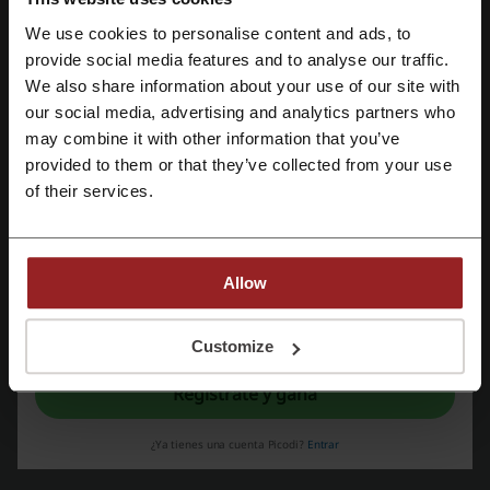
Mostrar email
We use cookies to personalise content and ads, to
Perfumes 24 horas
Regístrate con Facebook
provide social media features and to analyse our traffic.
We also share information about your use of our site with
Echa un vistazo a códigos promocionales
our social media, advertising and analytics partners who
Regístrate con Google
similares también
may combine it with other information that you’ve
provided to them or that they’ve collected from your use
Arenal Perfumerias
Esenzzia
Perfumerías Laguna
Regístrate con el correo electrónico
of their services.
Adopt Parfums
Parfumdreams
Douglas
Perfumeria.com
Allow
Mira los cupones y ofertas más populares
Al registrarse, confirma haber leído y aceptado "
Términos y condiciones
" y la
cupones Burger King
Snipes descuentos
"
Política de privacidad.
"
Customize
cupón descuento Naturitas
descuento FootLocker
Regístrate y gana
codigo promocional Mango
Tiendanimal cupon descuento
¿Ya tienes una cuenta Picodi?
Entrar