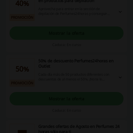
en productos para depilación
40%
Aprovecha para entrar en la sección de
depilación de Perfumes24horas y conseguir
PROMOCIÓN
todos los productos necesarios para mantener
tu piel siempre perfecta y cuidada. Las mejores
marcas como Venus, o Veet te esperan con una
rebaja de hasta el 40% ¡No dejes pasar las
Mostrar la oferta
promociones!
Caduca: En curso
50% de descuento Perfumes24horas en
Outlet
50%
Cada día más de 50 productos diferentes con
descuentos de al menos el 50%. ¡No te lo
PROMOCIÓN
pierdas! Entra y echa un vistazo al outlet de
Perfumes24horas y consigue las mejores
marcas con un precio mucho más bajo. ¡Haz
click!
Mostrar la oferta
Caduca: En curso
Grandes ofertas de Agosto en Perfumes 24
horas sólo para ti