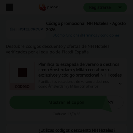
Registrarse
Código promocional NH Hoteles - Agosto
2026
¿Cómo funciona?
Términos y condiciones
Descubre codigos descuento y ofertas de NH Hoteles
verificados por el equipo de Picodi España
Planifica tu escapada de verano a destinos
como Ámsterdam y Milán con ahorros
exclusivos y código promocional NH Hoteles
Planifica tus vacaciones de verano a destinos
como Ámsterdam y Milán con ahorros
CÓDIGO
exclusivos de hasta un 30% para miembros y
usando el código promocional NH Hoteles.
Además, recibirás 5 DISCOVERY Dollars y
ORY
Mostrar el cupón
disfrutarás de una política de cancelación
semiflexible de 7 a 14 días.
Caduca: 13/9/26
¿Utilizas codigos descuento NH Hoteles?