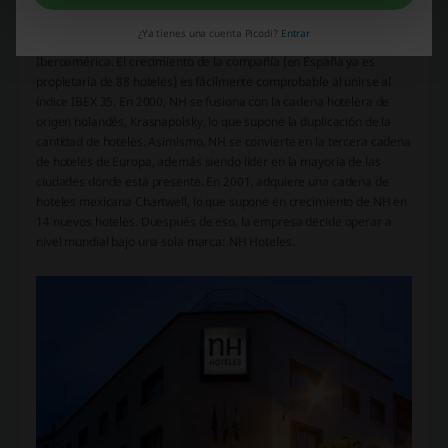
En el año 1999 se produce el desembarco en Europa. También, ese
¿Ya tienes una cuenta Picodi?
Entrar
año se firma una alianza en MERCOSUR para hacer inversiones en
Iberoamérica. El crecimiento de la compañía (en España ya es
propietaria de 88 hoteles) es fácilmente comprobable al unirse al
índice IBEX 35. En 2000, NH se fusiona con la cadena hotelera de
origen holandés, Krasnapolsky, lo que supone la duplicación de la
cantidad de hoteles. Asimismo, NH se convierte en la tercera cadena
de hoteles de Europa, además siendo líder en la mayoría de las
ciudades donde está presente. En 2001, adquiere una cadena de
hoteles mexicana Chartwell, lo que supone en crecimiento de NH en
14 nuevos hoteles. Duespués de eso, la empresa decide operar a
nivel mundial bajo una sola marca: NH Hoteles.