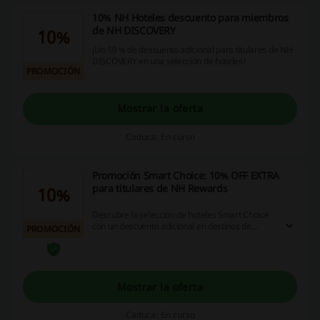
10% NH Hoteles descuento para miembros
de NH DISCOVERY
10%
¡Un 10 % de descuento adicional para titulares de NH
DISCOVERY en una selección de hoteles!
PROMOCIÓN
Mostrar la oferta
Caduca: En curso
Promoción Smart Choice: 10% OFF EXTRA
para titulares de NH Rewards
10%
Descubre la selección de hoteles Smart Choice
con un descuento adicional en destinos de
PROMOCIÓN
Europa y Latinoamérica. ¡10 % de descuento
adicional en todas las tarifas estándar! Reservar
es muy fácil: Busca los hoteles Smart Choice en
nuestra web. A la hora de elegir el tipo de
habitación, ve a Tarifas NH Rewards y consigue
Mostrar la oferta
tu descuento adicional al reservar.
Caduca: En curso