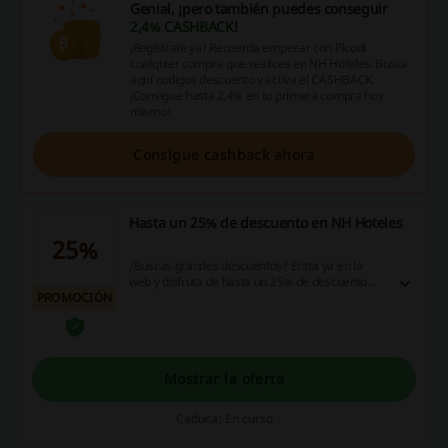
Genial, ¡pero también puedes conseguir
2,4% CASHBACK
!
¡Regístrate ya! Recuerda empezar con Picodi
cualquier compra que realices en NH Hoteles. Busca
aquí codigos descuento y activa el CASHBACK.
¡Consigue hasta 2,4% en tu primera compra hoy
mismo!
Consigue cashback ahora
Hasta un 25% de descuento en NH Hoteles
25%
¿Buscas grandes descuentos? Entra ya en la
web y disfruta de hasta un 25% de descuento
PROMOCIÓN
NH Hoteles en escapadas urbanas. ¡Haz clic!
Mostrar la oferta
Caduca: En curso