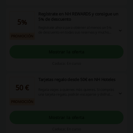
Regístrate en NH REWARDS y consigue un
5% de descuento
5%
Regístrate ahora para obtener al menos un 5%
de descuento en todas sus reservas y mucho
PROMOCIÓN
más. ¡No te lo pierdas y empieza a ahorrar!
Mostrar la oferta
Caduca: En curso
Tarjetas regalo desde 50€ en NH Hoteles
50 €
Regala viajes a quienes más quieres. Si compras
una tarjeta regalo, podrán escaparse y disfrutar
de uno de los espectaculares hoteles cuando
PROMOCIÓN
quieran. ¡Tarjetas regalo desde 50€ en NH
Hoteles! ¡Entra ya!
Mostrar la oferta
Caduca: En curso