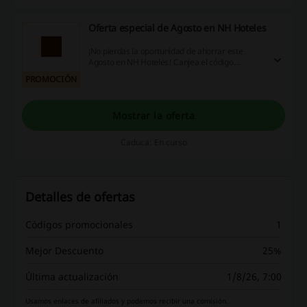
Oferta especial de Agosto en NH Hoteles
¡No pierdas la oportunidad de ahorrar este
Agosto en NH Hoteles! Canjea el código
promocional NH Hoteles y aprovecha
PROMOCIÓN
Mostrar la oferta
Caduca: En curso
Detalles de ofertas
Códigos promocionales
1
Mejor Descuento
25%
Última actualización
1/8/26, 7:00
Usamos enlaces de afiliados y podemos recibir una comisión.