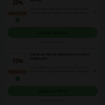
Barceló
20%
¿Aún no estás registrado en My Barceló? Hazlo
ahora y consigue hasta un 20% de descuento
PROMOCIÓN
adicional, acceso exclusivo a tarifas my Barceló
y descuentos en servicios y experiencias del
hotel.
Mostrar la oferta
Caduca: En curso
¡Hasta un 10% de descuento al unirte a
MyBarceló!
10%
¡Sueña, disfruta, recuerda... Vuelve! Aprovecha
para unirte al programa MyBarceló y consigue
PROMOCIÓN
un 10% de rebaja en todas tus reservas a través
de la web oficial de Barceló Hoteles.
Mostrar la oferta
Caduca: En curso