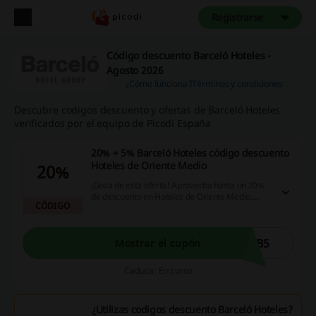
Registrarse
Código descuento Barceló Hoteles -
Agosto 2026
¿Cómo funciona?
Términos y condiciones
Descubre codigos descuento y ofertas de Barceló Hoteles
verificados por el equipo de Picodi España
20% + 5% Barceló Hoteles código descuento
Hoteles de Oriente Medio
20%
¡Goza de esta oferta! Aprovecha hasta un 20%
de descuento en Hoteles de Oriente Medio.
CÓDIGO
Además, aplica este Barceló Hoteles código
descuento y disfruta del 5% de descuento
adicional. ¡Dale!
BB5
Mostrar el cupón
Caduca: En curso
¿Utilizas codigos descuento Barceló Hoteles?