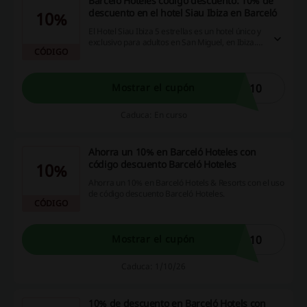
Barceló Hoteles código descuento: 10% de
descuento en el hotel Siau Ibiza en Barceló
10%
El Hotel Siau Ibiza 5 estrellas es un hotel único y
exclusivo para adultos en San Miguel, en Ibiza.
CÓDIGO
Situado en una zona exclusiva frente al mar y a
200 m de la playa, sus huéspedes encuentran
en él un oasis de calma del que no querrán salir.
¡Reserva tu estancia con este Barceló Hoteles
I10
Mostrar el cupón
código descuento y ahorra un 10% de
descuento!
Caduca: En curso
Ahorra un 10% en Barceló Hoteles con
código descuento Barceló Hoteles
10%
Ahorra un 10% en Barceló Hotels & Resorts con el uso
de código descuento Barceló Hoteles.
CÓDIGO
D10
Mostrar el cupón
Caduca: 1/10/26
10% de descuento en Barceló Hotels con