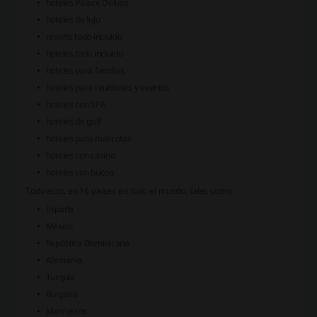
hoteles Palace Deluxe
hoteles de lujo
resorts todo incluido
hoteles todo incluido
hoteles para familias
hoteles para reuniones y eventos
hoteles con SPA
hoteles de golf
hoteles para mascotas
hoteles con casino
hoteles con buceo
Todo esto, en 16 países en todo el mundo, tales como
España
México
República Dominicana
Alemania
Turquía
Bulgaria
Marruecos