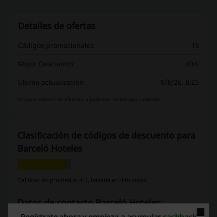
Detalles de ofertas
Códigos promocionales
16
Mejor Descuento
40%
Última actualización
8/8/26, 8:25
Usamos enlaces de afiliados y podemos recibir una comisión.
Clasificación de códigos de descuento para
Barceló Hoteles
Calificación promedio: 4.5, basada en 446 votos
Datos de contacto Barceló Hoteles:
Regístrate ahora y empieza a acumular
cashback