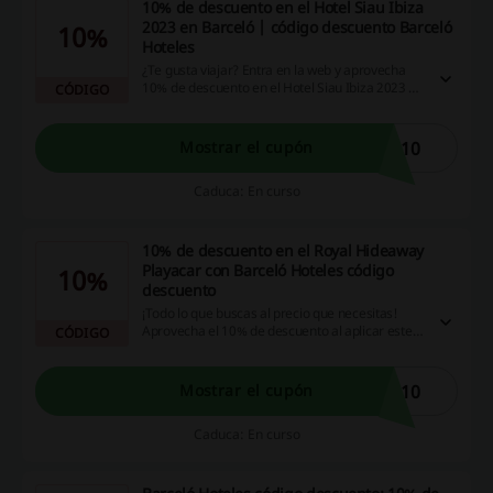
10% de descuento en el Hotel Siau Ibiza
2023 en Barceló | código descuento Barceló
10%
Hoteles
¿Te gusta viajar? Entra en la web y aprovecha
10% de descuento en el Hotel Siau Ibiza 2023 en
CÓDIGO
Barceló al aplicar este código descuento Barceló
Hoteles. ¡Dale!
U10
Mostrar el cupón
Caduca: En curso
10% de descuento en el Royal Hideaway
Playacar con Barceló Hoteles código
10%
descuento
¡Todo lo que buscas al precio que necesitas!
Aprovecha el 10% de descuento al aplicar este
CÓDIGO
Barceló Hoteles código descuento. ¡Dale!
A10
Mostrar el cupón
Caduca: En curso