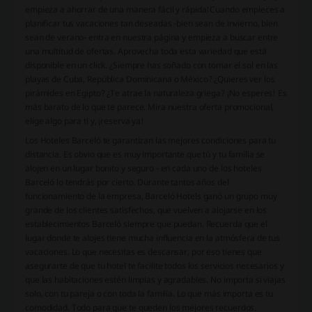
empieza a ahorrar de una manera fácil y rápida!
Cuando empieces a
planificar tus vacaciones tan deseadas -bien sean de invierno, bien
sean de verano- entra en nuestra página y empieza a buscar entre
una multitud de ofertas. Aprovecha toda esta variedad que está
disponible en un click. ¿Siempre has soñado con tomar el sol en las
playas de Cuba, República Dominicana o México? ¿Quieres ver los
pirámides en Egipto? ¿Te atrae la naturaleza griega? ¡No esperes! Es
más barato de lo que te parece. Mira nuestra oferta promocional,
elige algo para ti y, ¡reserva ya!
Los Hoteles Barceló te garantizan las mejores condiciones para tu
distancia. Es obvio que es muy importante que tú y tu familia se
alojen en un lugar bonito y seguro - en cada uno de los hoteles
Barceló lo tendrás por cierto. Durante tantos años del
funcionamiento de la empresa, Barceló Hotels ganó un grupo muy
grande de los clientes satisfechos, que vuelven a alojarse en los
establecimientos Barceló siempre que puedan. Recuerda que el
lugar donde te alojes tiene mucha influencia en la atmósfera de tus
vacaciones. Lo que necesitas es descansar, por eso tienes que
asegurarte de que tu hotel te facilite todos los servicios necesarios y
que las habitaciones estén limpias y agradables. No importa si viajas
solo, con tu pareja o con toda la familia. Lo que más importa es tu
comodidad. Todo para que te queden los mejores recuerdos.