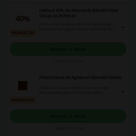
Hasta el 40% de descuento Barceló Hotel
Group en #Ofertas
40%
¡Ahorra reservando con Barceló Hotel Group!
Aprovecha las mejores ofertas de Barceló Hotel
PROMOCIÓN
Group y disfruta de descuentos de hasta el 40%
en destinos seleccionados. Entra para comenzar
tu viaje ahorrando en tu reserva. ¡Haz click!
Mostrar la oferta
Caduca: En curso
Promociones de Agosto en Barceló Hoteles
¡Todo lo que buscas al precio que necesitas!
Ahora puedes gozar de los descuentos
imperdibles de este Agosto. ¡Dale!
PROMOCIÓN
Mostrar la oferta
Caduca: En curso