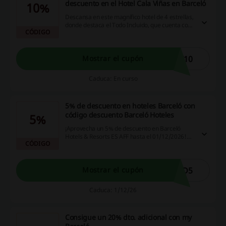
descuento en el Hotel Cala Viñas en Barceló
10%
Descansa en este magnífico hotel de 4 estrellas,
donde destaca el Todo Incluido, que cuenta con
CÓDIGO
acceso directo a la idílica playa de Cala Viñas,
una playa de arena blanca y aguas cristalinas.
Aplica este Barceló Hoteles código descuento y
obtén un 10% de descuento. ¡Dale!
I10
Mostrar el cupón
Caduca: En curso
5% de descuento en hoteles Barceló con
código descuento Barceló Hoteles
5%
¡Aprovecha un 5% de descuento en Barceló
Hotels & Resorts ES AFF hasta el 01/12/2026!
CÓDIGO
No te lo pierdas y utiliza código descuento
Barceló Hoteles en tu próxima reserva.
ED5
Mostrar el cupón
Caduca: 1/12/26
Consigue un 20% dto. adicional con my