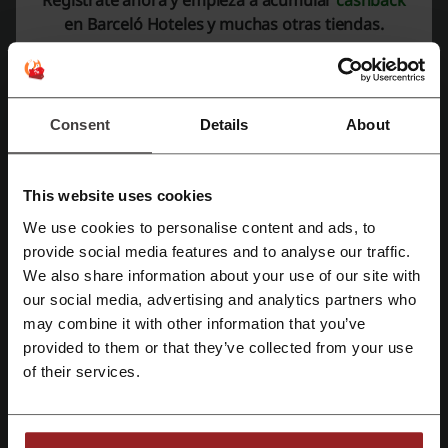
Barceló Gestión Hotelera S. L. C. Josep Rover Motta
en Barceló Hoteles y muchas otras tiendas.
27 07006 – Palma de Mallorca Baleares (España)
+34 902 101 001
Mostrar email
Consent
Details
About
Barceló Hoteles
Echa un vistazo a códigos promocionales
This website uses cookies
similares también
We use cookies to personalise content and ads, to
Ayre Hoteles
Playa Senator
Room Mate
Hilton
Regístrate con Facebook
provide social media features and to analyse our traffic.
We also share information about your use of our site with
Riu
Parador
Monasterio de Piedra
Accorhotels
our social media, advertising and analytics partners who
Regístrate con Google
AlohaCamp
may combine it with other information that you’ve
provided to them or that they’ve collected from your use
Regístrate con el correo electrónico
Mira los cupones y ofertas más populares
of their services.
cupón descuento VidaXL
cupón descuento Ikea
cupon Westwing
cupon descuento HSNStore