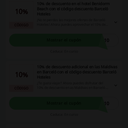
10% de descuento en el hotel Benidorm
Beach con el código descuento Barceló
10%
Hoteles
¡No te pierdas las mejores ofertas de Barceló
Hoteles! Ahora puedes aprovechar el 10% de
CÓDIGO
descuento en el hotel Benidorm Beach. ¡No
esperes más y aprovéchalo!
B10
Mostrar el cupón
Caduca: En curso
10% de descuento adicional en las Maldivas
en Barceló con el código descuento Barceló
10%
Hoteles
¿Te gusta viajar? Ahora puedes disfrutar del
10% de descuento en as Maldivas en Barceló al
CÓDIGO
aplicar el código descuento Barceló Hoteles. ¡No
te lo pierdas!
L10
Mostrar el cupón
Caduca: En curso