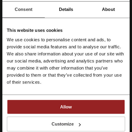
Collection Hotel
.
Consent
Details
About
En República Dominicana:
Punta Cana contando con el
Lopesan Costa Bávaro Resort,
Spa & Casino
.
Destinos en Alemania:
This website uses cookies
En Vogtland el
IFA Schöneck Hotel & Ferienpark
.
La región de Fehmarn con el
IFA Fehmarn Hotel & Ferien-
We use cookies to personalise content and ads, to
Centrum
.
Regístrate con Facebook
provide social media features and to analyse our traffic.
En Austria:
We also share information about your use of our site with
Kleinwalsertal-Mittelberg
, lugar del
IFA Alpenhof Wildental
Hotel
y del
IFA Alpenrose Hotel
.
our social media, advertising and analytics partners who
Regístrate con Google
may combine it with other information that you’ve
Además de estos destinos, Lopesan Hoteles ofrece un abanico de
marcas para satisfacer distintos perfiles de viajeros:
provided to them or that they’ve collected from your use
Regístrate con el correo electrónico
The Lopesan Collection Hotels
: Lujo y exclusividad en entornos
of their services.
únicos.
Lopesan Hotels & Resorts
: Hoteles de 5 estrellas con todas las
facilidades y servicios premium.
Kumara by Lopesan Hotels
: Con un diseño contemporáneo y
Allow
práctico.
Corallium by Lopesan Hotels
: Enfoque en bienestar, ideal para
Al registrarse, confirma haber leído y aceptado "
Términos y condiciones
" y la
una escapada relajante.
"
Política de privacidad.
"
Customize
Abora by Lopesan Hotels
: Ambiente moderno, con instalaciones