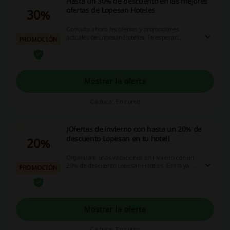
Hasta un 30% de descuento en las mejores
ofertas de Lopesan Hoteles
30%
Consulta ahora las ofertas y promociones
actuales de Lopesan Hoteles. Te esperan
PROMOCIÓN
seleccionados con hasta el 30%. ¡Aprovecha
para consultar las condiciones y comenzar tu
reserva!
Mostrar la oferta
Caduca: En curso
¡Ofertas de invierno con hasta un 20% de
descuento Lopesan en tu hotel!
20%
Organízate unas vacaciones en invienro con un
20% de descuento Lopesan Hoteles. ¡Entra ya y
PROMOCIÓN
descubre la oferta!
Mostrar la oferta
Caduca: En curso