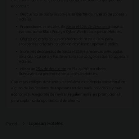
encontrar:
Descuento de hasta el 30%
en las ofertas de invierno de Lopesan
Hoteles.
Promociones especiales de
hasta el 40% de descuento
durante
eventos como Black Friday o Cyber Week con Lopesan Hoteles.
Ofertas de otoño con un
descuento de hasta el 30%
para
escapadas perfectas con código descuento Lopesan Hoteles.
Increíbles
descuentos de hasta el 35%
en reservas anticipadas
para Gran Canaria y Fuerteventura con código descuento Lopesan
Hoteles.
Hasta un
25% de descuento
en el alojamiento Abora
Buenaventura perteneciente a Lopesan Hoteles.
Con estas codigos descuento, tu próxima experiencia vacacional en
alguno de los destinos de Lopesan Hoteles será inolvidable y más
económica. Asegúrate de revisar regularmente las promociones
para captar cada oportunidad de ahorro.
Lopesan Hoteles
Picodi