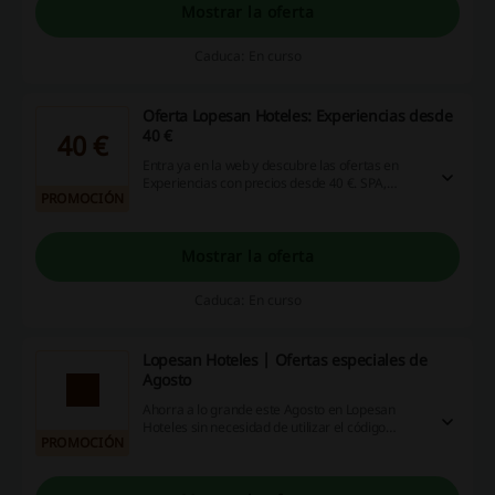
Mostrar la oferta
Caduca: En curso
Oferta Lopesan Hoteles: Experiencias desde
40 €
40 €
Entra ya en la web y descubre las ofertas en
Experiencias con precios desde 40 €. SPA,
PROMOCIÓN
gastronomía, ocio, deportes y más. ¡Haz clic!
Mostrar la oferta
Caduca: En curso
Lopesan Hoteles | Ofertas especiales de
Agosto
Ahorra a lo grande este Agosto en Lopesan
Hoteles sin necesidad de utilizar el código
PROMOCIÓN
descuento Lopesan Hoteles.