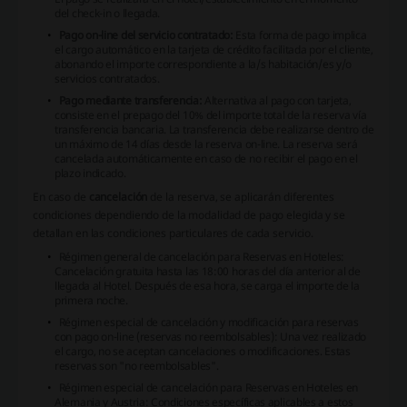
del check-in o llegada.
Pago on-line del servicio contratado:
Esta forma de pago implica
el cargo automático en la tarjeta de crédito facilitada por el cliente,
abonando el importe correspondiente a la/s habitación/es y/o
servicios contratados.
Pago mediante transferencia:
Alternativa al pago con tarjeta,
consiste en el prepago del 10% del importe total de la reserva vía
transferencia bancaria. La transferencia debe realizarse dentro de
un máximo de 14 días desde la reserva on-line. La reserva será
cancelada automáticamente en caso de no recibir el pago en el
plazo indicado.
En caso de
cancelación
de la reserva, se aplicarán diferentes
condiciones dependiendo de la modalidad de pago elegida y se
detallan en las condiciones particulares de cada servicio.
Régimen general de cancelación para Reservas en Hoteles:
Cancelación gratuita hasta las 18:00 horas del día anterior al de
llegada al Hotel. Después de esa hora, se carga el importe de la
primera noche.
Régimen especial de cancelación y modificación para reservas
con pago on-line (reservas no reembolsables): Una vez realizado
el cargo, no se aceptan cancelaciones o modificaciones. Estas
reservas son "no reembolsables".
Régimen especial de cancelación para Reservas en Hoteles en
Alemania y Austria: Condiciones específicas aplicables a estos