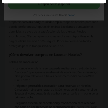
renovadas para una experiencia vibrante.
Regístrate y gana
Ifa by Lopesan Hotels
: Presencia internacional con opciones de
alojamiento diversificadas.
¿Ya tienes una cuenta Picodi?
Entrar
Las instalaciones de Lopesan Hoteles están diseñadas para
proporcionar:
Variedad y calidad
: Amplio rango de hoteles para todo
tipo de preferencias.
Reputación online
: Excelentes puntuaciones
obtenidas a través de la satisfacción de los clientes.
Precios
asombrosos
: Ofertas y promociones exclusivas disponibles en la
página oficial.
Reserva 100% segura
: Proceso de reserva fácil y
protegido para la tranquilidad del usuario.
¿Cómo devolver compras en Lopesan Hoteles?
Política de cancelación
La cancelación de la reserva puede realizarse a través del botón
“cancelar” que aparece en el email de confirmación de reserva, o
bien, por vía telefónica a través del número indicado en la Web
(Call Center).
Régimen general de cancelación para Reservas en Hoteles:
Cancelación sin coste hasta las 18:00 horas del día anterior al de
llegada al Hotel, después de esa hora se cargaría el importe de la
primera noche.
Régimen especial de cancelación y modificación para reservas
con pago on-line (reservas no reembolsables):
Una vez realizado