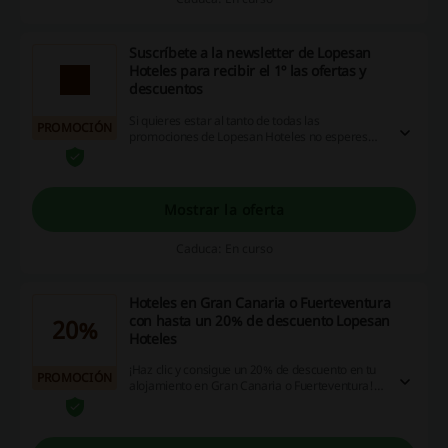
Suscríbete a la newsletter de Lopesan
Hoteles para recibir el 1º las ofertas y
descuentos
Si quieres estar al tanto de todas las
PROMOCIÓN
promociones de Lopesan Hoteles no esperes
más para suscribirte a su newsletter. Entra para
ver todas las ofertas antes de que sea
demasiado tarde.
Mostrar la oferta
Caduca: En curso
Hoteles en Gran Canaria o Fuerteventura
con hasta un 20% de descuento Lopesan
20%
Hoteles
¡Haz clic y consigue un 20% de descuento en tu
PROMOCIÓN
alojamiento en Gran Canaria o Fuerteventura!
¡Aprovecha la oportunidad y organiza tus
vacaciones! ¡Entra ya y ahorra!