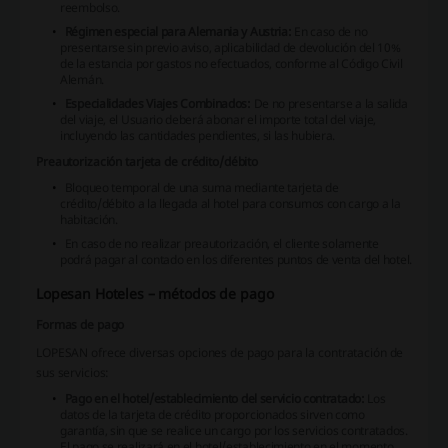
reembolso.
Régimen especial para Alemania y Austria:
En caso de no
presentarse sin previo aviso, aplicabilidad de devolución del 10%
de la estancia por gastos no efectuados, conforme al Código Civil
Alemán.
Especialidades Viajes Combinados:
De no presentarse a la salida
del viaje, el Usuario deberá abonar el importe total del viaje,
incluyendo las cantidades pendientes, si las hubiera.
Preautorización tarjeta de crédito/débito
Bloqueo temporal de una suma mediante tarjeta de
crédito/débito a la llegada al hotel para consumos con cargo a la
habitación.
En caso de no realizar preautorización, el cliente solamente
podrá pagar al contado en los diferentes puntos de venta del hotel.
Lopesan Hoteles – métodos de pago
Formas de pago
LOPESAN ofrece diversas opciones de pago para la contratación de
sus servicios:
Pago en el hotel/establecimiento del servicio contratado:
Los
datos de la tarjeta de crédito proporcionados sirven como
garantía, sin que se realice un cargo por los servicios contratados.
El pago se realizará en el hotel/establecimiento en el momento