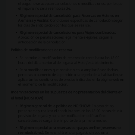
el pago, no se aceptan cancelaciones o modificaciones, por lo que
el importe no será reembolsable.
Régimen especial de cancelación para Reservas en Hoteles en
Alemania y Austria:
Condiciones específicas de cancelación según
los días de anticipación con los que se realice.
Régimen especial de cancelaciones para Viajes combinados:
Aplicación de penalizaciones legalmente exigibles, según la
anticipación de la cancelación.
Política de modificaciones de reserva
Se permite la modificación de reserva sin coste hasta las 18:00
horas del día anterior al de llegada al Hotel/establecimiento.
Para modificaciones que consistan en la ampliación de fechas,
personas o aumento de la pensión o categoría de la habitación, se
aplicarán las condiciones de precios indicadas en la página web en
el momento de la modificación.
Indemnizaciones en los supuestos de no presentación del cliente en
el hotel (NO SHOW)
Régimen general de la política de NO SHOW:
En caso de no
presentarse y realizar el check-in antes de las 18:00 horas del día
previsto de llegada y no haber notificado modificación o
cancelación, se cargará el importe de la primera noche.
Régimen especial para reservas con pagos on-line (reservas no
reembolsables):
Se retendrá el total pagado sin opción a