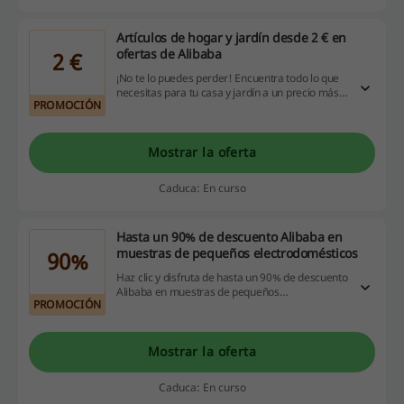
Artículos de hogar y jardín desde 2 € en
ofertas de Alibaba
2 €
¡No te lo puedes perder! Encuentra todo lo que
necesitas para tu casa y jardín a un precio más
PROMOCIÓN
bajo, ¡ahora desde tan solo 2 € en las
promociones de Alibaba! ¡No esperes más,
compra ahora!
Mostrar la oferta
Caduca: En curso
Hasta un 90% de descuento Alibaba en
muestras de pequeños electrodomésticos
90%
Haz clic y disfruta de hasta un 90% de descuento
Alibaba en muestras de pequeños
PROMOCIÓN
electrodomésticos. ¡No esperes más, entra en la
web y aprovecha la oportunidad ya! ¡Compra
ahora!
Mostrar la oferta
Caduca: En curso