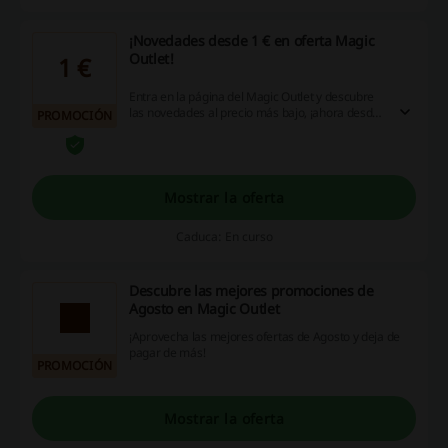
¡Novedades desde 1 € en oferta Magic
Outlet!
1 €
Entra en la página del Magic Outlet y descubre
las novedades al precio más bajo, ¡ahora desde
PROMOCIÓN
tan solo 1 €! ¡No esperes más, haz clic y
aprovecha la oportunidad de ahorrar con
MagicOutlet!
Mostrar la oferta
Caduca: En curso
Descubre las mejores promociones de
Agosto en Magic Outlet
¡Aprovecha las mejores ofertas de Agosto y deja de
pagar de más!
PROMOCIÓN
Mostrar la oferta