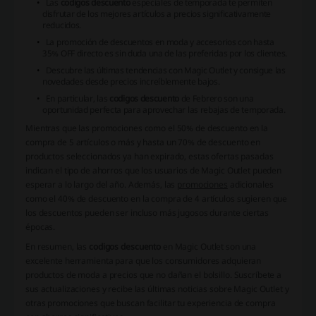
Las
codigos descuento
especiales de temporada te permiten
disfrutar de los mejores artículos a precios significativamente
reducidos.
La promoción de descuentos en moda y accesorios con hasta
35% OFF directo es sin duda una de las preferidas por los clientes.
Descubre las últimas tendencias con
Magic Outlet
y consigue las
novedades desde precios increíblemente bajos.
En particular, las
codigos descuento
de Febrero son una
oportunidad perfecta para aprovechar las rebajas de temporada.
Mientras que las promociones como el 50% de descuento en la
compra de 5 artículos o más y hasta un 70% de descuento en
productos seleccionados ya han expirado, estas ofertas pasadas
indican el tipo de ahorros que los usuarios de Magic Outlet pueden
esperar a lo largo del año. Además, las
promociones
adicionales
como el 40% de descuento en la compra de 4 artículos sugieren que
los descuentos pueden ser incluso más jugosos durante ciertas
épocas.
En resumen, las
codigos descuento
en Magic Outlet son una
excelente herramienta para que los consumidores adquieran
productos de moda a precios que no dañan el bolsillo. Suscríbete a
sus actualizaciones y recibe las últimas noticias sobre
Magic Outlet
y
otras promociones que buscan facilitar tu experiencia de compra