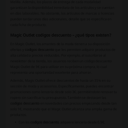
Melilla. Además, los plazos de entrega de cada modalidad
garantizan la disponibilidad inmediata de los artículos y se cuentan
en días laborables. No obstante, los artículos de marcas o licencias
pueden tardar unos días adicionales, detalle que se especifica en
cada ficha de producto.
Magic Outlet codigos descuento – ¿qué tipos existen?
En Magic Outlet, los amantes de la moda tienen a su disposición
ofertas y
codigos descuento
que les permiten adquirir productos de
alta calidad a precios reducidos. Por ejemplo, al suscribirse al
newsletter de la tienda, los usuarios reciben un
código descuento
Magic Outlet
de 9€ para utilizar en su próxima compra, lo cual
representa una oportunidad excelente para ahorrar.
Además, Magic Outlet ofrece descuentos de hasta un 35% en su
sección de moda y accesorios. Específicamente, puedes encontrar
promociones como lencería desde solo 3€, permitiéndote renovar tu
ropero sin sacrificar tu presupuesto. También se destacan las
codigos descuento
en novedades con precios empezando desde tan
solo 1€, mostrando que el
Magic Outlet
alcanza una amplia gama de
productos.
Con los
codigos descuento
, adquiere lencería desde 0,9€.