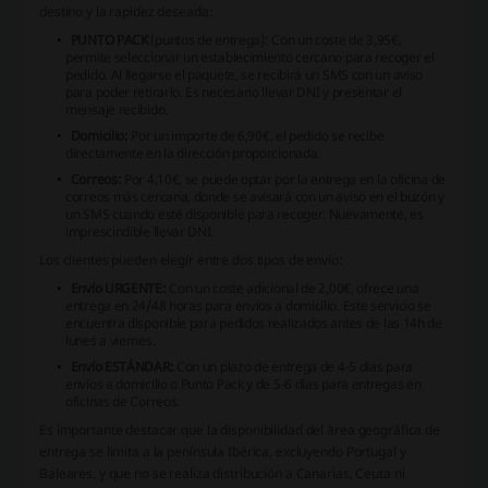
destino y la rapidez deseada:
PUNTO PACK
(puntos de entrega): Con un coste de 3,95€,
permite seleccionar un establecimiento cercano para recoger el
pedido. Al llegarse el paquete, se recibirá un SMS con un aviso
para poder retirarlo. Es necesario llevar DNI y presentar el
mensaje recibido.
Domicilio:
Por un importe de 6,90€, el pedido se recibe
directamente en la dirección proporcionada.
Correos:
Por 4,10€, se puede optar por la entrega en la oficina de
correos más cercana, donde se avisará con un aviso en el buzón y
un SMS cuando esté disponible para recoger. Nuevamente, es
imprescindible llevar DNI.
Los clientes pueden elegir entre dos tipos de envío:
Envío URGENTE:
Con un coste adicional de 2,00€, ofrece una
entrega en 24/48 horas para envíos a domicilio. Este servicio se
encuentra disponible para pedidos realizados antes de las 14h de
lunes a viernes.
Envío ESTÁNDAR:
Con un plazo de entrega de 4-5 días para
envíos a domicilio o Punto Pack y de 5-6 días para entregas en
oficinas de Correos.
Es importante destacar que la disponibilidad del área geográfica de
entrega se limita a la península Ibérica, excluyendo Portugal y
Baleares, y que no se realiza distribución a Canarias, Ceuta ni