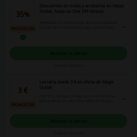
Descuentos en moda y accesorios en Magic
Outlet, hasta un 35% OFF directo
35%
Aprovecha los precios bajos de cada temporada
y hazte con el look perfecto para cada ocasión
PROMOCIÓN
con hasta un 35% de descuento en Moda y
accesorios ¡Entra y ahorra!
Mostrar la oferta
Caduca: En curso
Lencería desde 3 € en oferta de Magic
Outlet
3 €
Haz clic y consigue el mejor precio en lencería,
¡ahora desde tan solo 3 € en oferta de Magic
PROMOCIÓN
Outlet! ¡No te lo puedes perder, entra y hazte
con la oferta!
Mostrar la oferta
Caduca: En curso