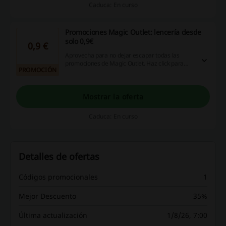
Caduca: En curso
Promociones Magic Outlet: lencería desde
solo 0,9€
0,9 €
Aprovecha para no dejar escapar todas las
promociones de Magic Outlet. Haz click para
PROMOCIÓN
acceder a la sección de lencería y encontrar
prendas desde solo 0,9€. ¡Solo de la mano de
Magic Outlet!
Mostrar la oferta
Caduca: En curso
Detalles de ofertas
Códigos promocionales
1
Mejor Descuento
35%
Última actualización
1/8/26, 7:00