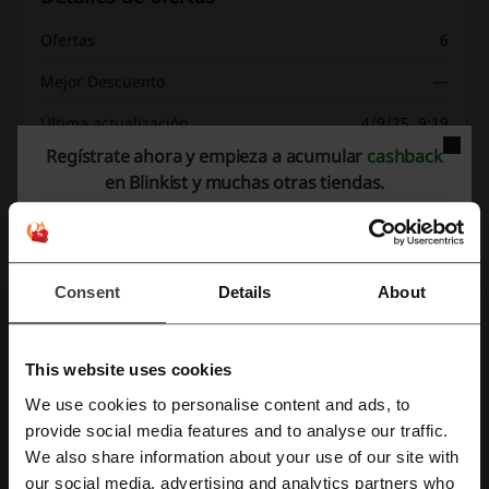
Ofertas
6
Mejor Descuento
—
Última actualización
4/9/25, 9:19
Regístrate ahora y empieza a acumular
cashback
Usamos enlaces de afiliados y podemos recibir una comisión.
en Blinkist y muchas otras tiendas.
Clasificación de códigos de descuento para
Blinkist
Consent
Details
About
Califica los códigos de descuento para Blinkist y ayuda a otros
usuarios a elegir las mejores ofertas
This website uses cookies
We use cookies to personalise content and ads, to
Datos de contacto Blinkist:
Regístrate con Facebook
provide social media features and to analyse our traffic.
Mostrar email
We also share information about your use of our site with
our social media, advertising and analytics partners who