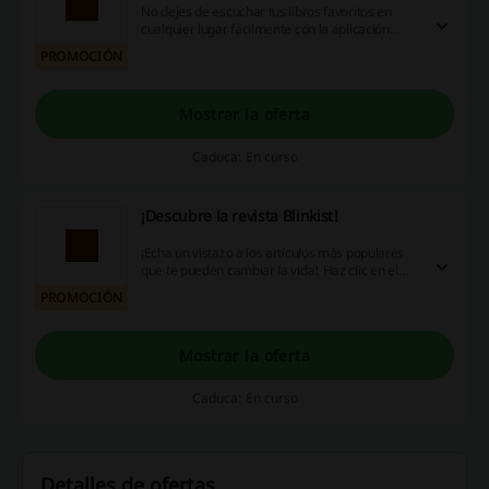
No dejes de escuchar tus libros favoritos en
cualquier lugar fácilmente con la aplicación
gratuita Blinkist. ¡Lo tienes a un clic!
PROMOCIÓN
Mostrar la oferta
Caduca: En curso
¡Descubre la revista Blinkist!
¡Echa un vistazo a los artículos más populares
que te pueden cambiar la vida! Haz clic en el
enlace y descubre la revista en Blinkist.
PROMOCIÓN
Mostrar la oferta
Caduca: En curso
Detalles de ofertas