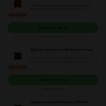
Empieza tu prueba gratuita y explora las mejores
historias de Blinkist. ¿Te lo piensas perder?
PROMOCIÓN
Mostrar la oferta
Caduca: En curso
Elige el mejor plan de Blinkist para ti hoy
Únete a los 28 millones de personas que han
encontrado valor en el aprendizaje diario. Haz
clic en el enlace y obtén más información sobre
PROMOCIÓN
el plan de suscripción mensual y anual.
Mostrar la oferta
Caduca: En curso
¡Regala la suscripción anual a Blinkist!