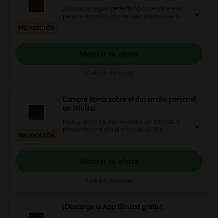
¿Buscas un regalo perfecto? ¡Sorprende a esa
persona especial con una suscripción anual a
Blinkist! ¡Lo tienes a un clic!
PROMOCIÓN
Mostrar la oferta
Caduca: En curso
Compra libros sobre el desarrollo personal
en Blinkist
No te pierdas los más vendidos en la tienda. Y
prepárate para cambiar tu vida con los
PROMOCIÓN
bestsellers mundiales.
Mostrar la oferta
Caduca: En curso
¡Descarga la App Blinkist gratis!