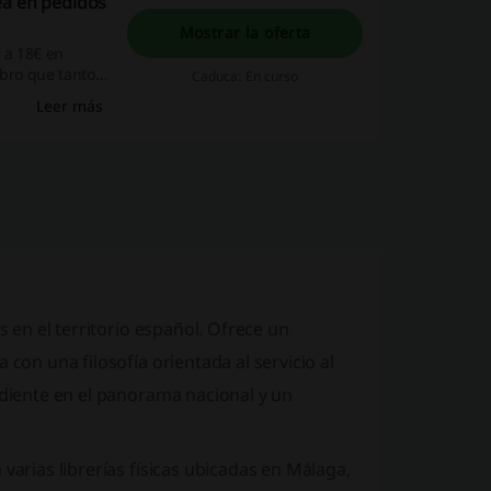
ea en pedidos
Mostrar la oferta
 a 18€ en
ibro que tanto
Caduca: En curso
ecio de la
Leer más
s en el territorio español. Ofrece un
 con una filosofía orientada al servicio al
ndiente en el panorama nacional y un
 varias librerías físicas ubicadas en Málaga,