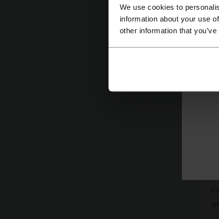
A
We use cookies to personalis
information about your use of
other information that you’ve
Co
vi
A
en
En
ca
me