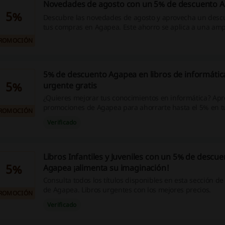
Novedades de agosto con un 5% de descuento 
5%
Descubre las novedades de agosto y aprovecha un desc
tus compras en Agapea. Este ahorro se aplica a una amp
productos disponibles.
ROMOCIÓN
5% de descuento Agapea en libros de informátic
5%
urgente gratis
¿Quieres mejorar tus conocimientos en informática? Apr
promociones de Agapea para ahorrarte hasta el 5% en t
ROMOCIÓN
Accede a la selección de libros de informática a continua
Verificado
favoritos. ¡Y con envío gratis!
Libros Infantiles y Juveniles con un 5% de descu
5%
Agapea ¡alimenta su imaginación!
Consulta todos los títulos disponibles en esta sección de 
de Agapea. Libros urgentes con los mejores precios.
ROMOCIÓN
Verificado