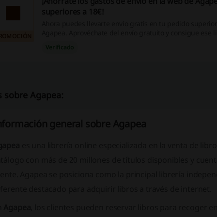
¡Ahórrate los gastos de envío en la web de Agap
superiores a 18€!
Ahora puedes llevarte envío gratis en tu pedido superior
Agapea. Aprovéchate del envío gratuito y consigue ese l
ROMOCIÓN
quieres en estos momentos. ¡Libros urgentes al mejor pr
Verificado
mano de Agapea!
 sobre Agapea:
nformación general sobre Agapea
gapea
es una librería online especializada en la venta de libro
tálogo con más de 20 millones de títulos disponibles y cuenta
iente. Agapea se posiciona como la principal librería indepe
ferente destacado para adquirir libros a través de internet.
n
Agapea
, los clientes pueden reservar libros para recoger en