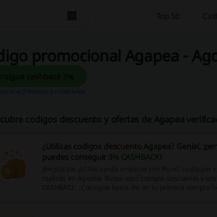
Top 50
Cas
digo promocional Agapea - Ag
Consigue cashback 3%
unciona?
Términos y condiciones
cubre codigos descuento y ofertas de Agapea verifica
¿Utilizas codigos descuento Agapea? Genial, ¡pe
puedes conseguir
3% CASHBACK
!
¡Regístrate ya! Recuerda empezar con Picodi cualquier
realices en Agapea. Busca aquí codigos descuento y acti
CASHBACK. ¡Consigue hasta 3% en tu primera compra 