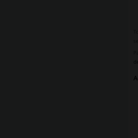
To
se
P
d
A