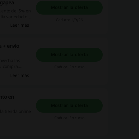
Agapea
Mostrar la oferta
uento del 5% en
lia variedad de
Caduca: 1/9/26
Leer más
a + envío
Mostrar la oferta
ovecha las
u compra.
Caduca: En curso
ción y elige tus
Leer más
ento en
Mostrar la oferta
la tienda online
Caduca: En curso