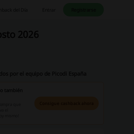
hback del Día
Entrar
Registrarse
osto 2026
dos por el equipo de Picodi España
ro también
Consigue cashback ahora
 compra que
va el
hoy mismo!