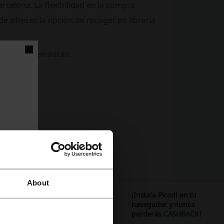
rcelona. La flexibilidad en la compra
 ofrecer la opción de recoger en librería
erarios y temáticas:
cas
.
ntica.
About
¡Instala Picodi en tu
navegador y nunca
perderás
CASHBACK
!