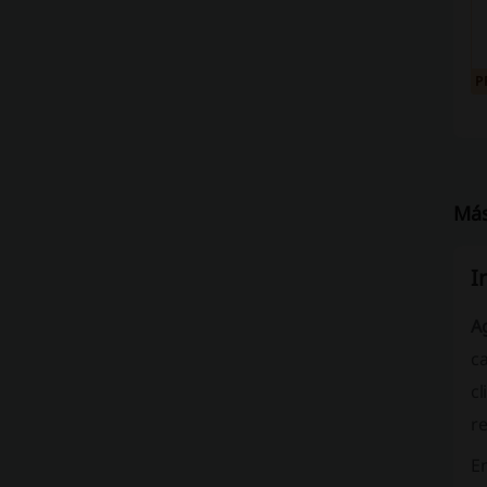
P
Más
I
A
ca
cl
re
E