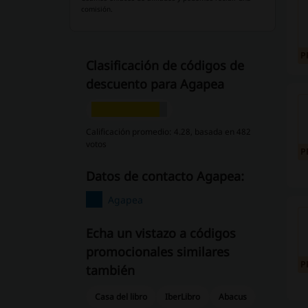
comisión.
P
Clasificación de códigos de
descuento para Agapea
Calificación promedio: 4.28, basada en 482
votos
P
Datos de contacto Agapea:
Agapea
Echa un vistazo a códigos
promocionales similares
P
también
Casa del libro
IberLibro
Abacus