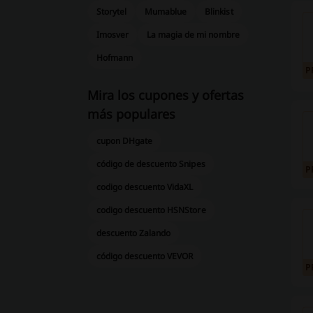
Storytel
Mumablue
Blinkist
Imosver
La magia de mi nombre
Hofmann
P
Mira los cupones y ofertas
más populares
cupon DHgate
código de descuento Snipes
P
codigo descuento VidaXL
codigo descuento HSNStore
descuento Zalando
código descuento VEVOR
P