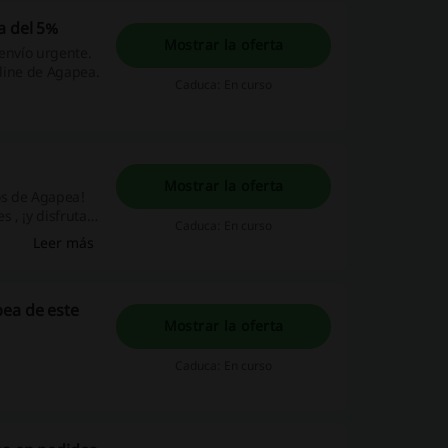
a del 5%
Mostrar la oferta
 envío urgente.
nline de Agapea.
Caduca: En curso
Mostrar la oferta
os de Agapea!
 , ¡y disfruta
Caduca: En curso
i! ¡Haz clic!
Leer más
pea de este
Mostrar la oferta
Caduca: En curso