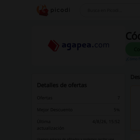
Buscar
Có
¿Cómo f
Des
Detalles de ofertas
Ofertas
7
Mejor Descuento
5%
Última
4/8/26, 15:52
actualización
Usamos enlaces de afiliados y podemos recibir una