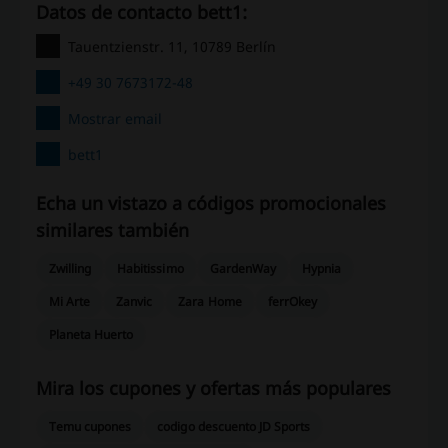
Datos de contacto bett1:
Tauentzienstr. 11, 10789 Berlín
+49 30 7673172-48
Mostrar email
bett1
Echa un vistazo a códigos promocionales
similares también
Zwilling
Habitissimo
GardenWay
Hypnia
Mi Arte
Zanvic
Zara Home
ferrOkey
Planeta Huerto
Mira los cupones y ofertas más populares
Temu cupones
codigo descuento JD Sports