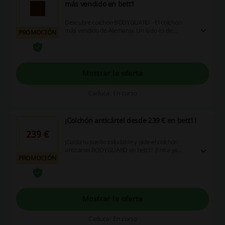
más vendido en bett1
Descubre colchón BODYGUARD - El colchón
más vendido de Alemania. Un lado es de
PROMOCIÓN
firmeza media y el otro más firme -
simplemente dale la vuelta. ¡Entra ya y consigue
tu nuevo colchón al mejor precio!
Mostrar la oferta
Caduca: En curso
¡Colchón anticártel desde 239 € en bett1!
239 €
¡Cuida tu sueño saludable y pide el colchón
anticartel BODYGUARD en bett1! ¡Entra ya
PROMOCIÓN
descubre todos los colchones en oferta del
bett1, ahora desde tan sólo 239 €! ¡Haz clic!
Mostrar la oferta
Caduca: En curso