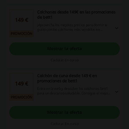
Colchones desde 149€ en las promociones
de bett1
149 €
¡Aprovecha los mejores precios para dormir a
gusto con los colchones más vendidos en
PROMOCIÓN
Alemania! Entra en la web y descubre las
ofertas en colchones desde solo 149€. ¡No
esperes más, entra ya!
Mostrar la oferta
Caduca: En curso
Colchón de cuna desde 149 € en
promociones de bett1
149 €
Entra en la web y descubre los colchones bett1
para un descanso saludable. Consigue el mejor
PROMOCIÓN
precio en compra de colchón de cuna y llévatelo
por tan solo 149 €. ¡Haz clic!
Mostrar la oferta
Caduca: En curso