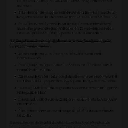
costes adicionales por una modalidad de entrega diferente a la
estándar.
Si la dirección de recogida está dentro de la península española,
los gastos de devolución correrán por cuenta del establecimiento.
Para direcciones fuera de la península, el consumidor deberá
asumir los gastos directos de devolución, que pueden ascender
hasta 115,00 € o 159,00 €, dependiendo de la ubicación.
§ 9 Derecho de devolución suplementario para los consumidores
(«100 noches de prueba»)
Validez exclusiva para la compra del colchón anticartel
BODYGUARD®.
Posibilidad de solicitar la devolución durante 100 días desde la
recepción del colchón.
No se requiere el embalaje original; solo es necesario envolver el
colchón en el film proporcionado y adjuntar la hoja de devolución.
La recogida del colchón es gratuita si se encuentra en un lugar de
entrega permitido.
El reembolso del precio de compra se realizará tras la recepción
del colchón.
El establecimiento asume el riesgo de pérdida durante el envío
de vuelta.
Estos derechos de devolución son adicionales y no afectan a los