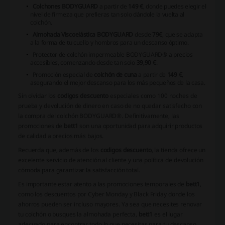
Colchones BODYGUARD
a partir de
149 €
, donde puedes elegir el
nivel de firmeza que prefieras tan solo dándole la vuelta al
colchón.
Almohada Viscoelástica BODYGUARD
desde
79€
, que se adapta
a la forma de tu cuello y hombros para un descanso óptimo.
Protector de colchón impermeable BODYGUARD® a precios
accesibles, comenzando desde tan solo
39,90 €
.
Promoción especial de
colchón de cuna
a partir de
149 €
,
asegurando el mejor descanso para los más pequeños de la casa.
Sin olvidar los
codigos descuento
especiales como 100 noches de
prueba y devolución de dinero en caso de no quedar satisfecho con
la compra del colchón BODYGUARD®. Definitivamente, las
promociones de
bett1
son una oportunidad para adquirir productos
de calidad a precios más bajos.
Recuerda que, además de los
codigos descuento
, la tienda ofrece un
excelente servicio de atención al cliente y una política de devolución
cómoda para garantizar la satisfacción total.
Es importante estar atento a las promociones temporales de
bett1
,
como los descuentos por Cyber Monday y Black Friday donde los
ahorros pueden ser incluso mayores. Ya sea que necesites renovar
tu colchón o busques la almohada perfecta,
bett1
es el lugar
adecuado para encontrar todo lo que necesitas para tu descanso.