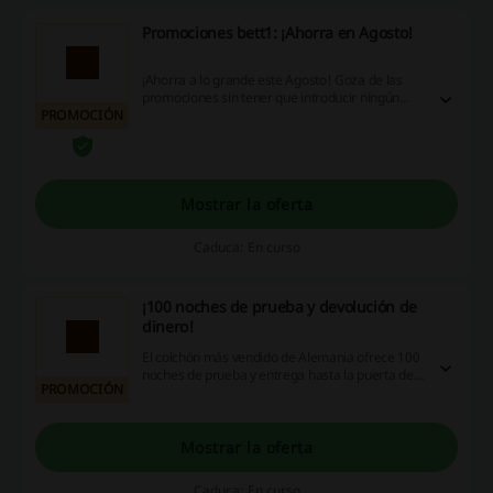
Promociones bett1: ¡Ahorra en Agosto!
¡Ahorra a lo grande este Agosto! Goza de las
promociones sin tener que introducir ningún
PROMOCIÓN
código descuento bett1
Mostrar la oferta
Caduca: En curso
¡100 noches de prueba y devolución de
dinero!
El colchón más vendido de Alemania ofrece 100
noches de prueba y entrega hasta la puerta de
PROMOCIÓN
tu casa. Si quieres devolver el BODYGUARD®
tras una extensa fase de prueba, puedes
hacerlo sin ningún tipo de problema en un plazo
de 100 días a partir de la fecha de entrega. Por
Mostrar la oferta
supuesto, bett1 te devuelve el precio de compra.
Caduca: En curso