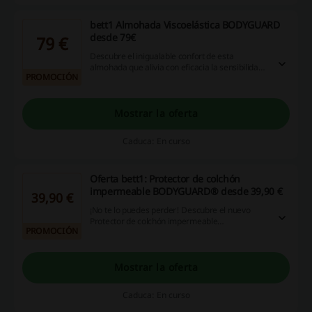
bett1 Almohada Viscoelástica BODYGUARD
desde 79€
79 €
Descubre el inigualable confort de esta
almohada que alivia con eficacia la sensibilidad
PROMOCIÓN
en la zona del cuello y hombros. Gracias a su
efecto memoria, esta almohada se adapta a tu
cuerpo brindando apoyo óptimo para tu
columna cervical y músculos del cuello en todas
Mostrar la oferta
las fases y posiciones del sueño.
Caduca: En curso
Oferta bett1: Protector de colchón
impermeable BODYGUARD® desde 39,90 €
39,90 €
¡No te lo puedes perder! Descubre el nuevo
Protector de colchón impermeable
PROMOCIÓN
BODYGUARD® desde tan solo 39,90 €. ¡No
esperes más, haz clic y disfruta de la oferta
bett1!
Mostrar la oferta
Caduca: En curso