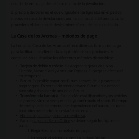
estado de embalaje del artículo objeto de la devolución.
El precio a devolver es el que originalmente figuraba en el pedido,
menos en caso de devoluciones por insatisfacción del producto. No
procederá el derecho de desistimiento fuera del plazo indicado.
La Casa de los Aromas – métodos de pago
La tienda
La Casa de los Aromas
ofrece diversas formas de pago
para facilitar a los clientes la adquisición de sus productos. A
continuación se detallan los diferentes métodos disponibles:
Tarjeta de débito o crédito:
Se aceptan tarjetas Visa, Visa
Electrón, MasterCard y American Express. El cargo se efectuará
en tiempo real.
Bizum:
Es posible pagar con Bizum a través de la pasarela de
pago seguro. Es necesario tener activado Bizum en la entidad
bancaria y disponer de una clave Bizum.
Transferencia bancaria:
Esta opción está disponible y los pedidos
se procesarán una vez que se haya confirmado el cobro. El tiempo
de envío puede incrementarse dependiendo del banco. Los datos
bancarios necesarios se enviarán por email.
No se acepta el pago contra-reembolso
.
Para el
pago con Bizum Online
se deben seguir los siguientes
pasos:
Elegir Bizum como método de pago.
Introducir el teléfono o email y la clave Bizum.