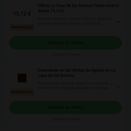
Oferta La Casa de los Aromas: Packs ahorro
desde 15,12 €
15,12 €
¡Compra en packs y ahorra! Haz clic y descubre
los packs ahorro en oferta La Casa de los
PROMOCIÓN
Aromas. ¡No esperes más, entra ya en la web y
aprovecha la oportunidad!
Mostrar la oferta
Caduca: En curso
Enamórate en las ofertas de Agosto en La
Casa de los Aromas
Ahorra a lo grande este Agosto en La Casa de
los Aromas sin necesidad de utilizar el código
PROMOCIÓN
descuento La Casa de los Aromas.
Mostrar la oferta
Caduca: En curso