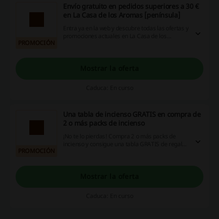
Envío gratuito en pedidos superiores a 30 €
en La Casa de los Aromas [península]
Entra ya en la web y descubre todas las ofertas y
promociones actuales en La Casa de los
PROMOCIÓN
Aromas. Al gastar un mínimo de 30 €, ¡no
pagarás nada por el envío! ¡Aprovecha!
Mostrar la oferta
Caduca: En curso
Una tabla de incienso GRATIS en compra de
2 o más packs de incienso
¡No te lo pierdas! Compra 2 o más packs de
incienso y consigue una tabla GRATIS de regalo.
PROMOCIÓN
¡Haz clic y aprovecha la oportunidad!
Mostrar la oferta
Caduca: En curso