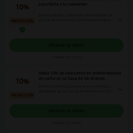
suscribirte a la newsletter
10%
¡No te lo pierdas! ¡Suscríbete a la newsletter de
La Casa de los Aromas y esté siempre al tanto
PROMOCIÓN
con las últimas ofertas y promociones! Además,
disfruta de un 10% de descuento La Casa de los
Aromas en tu primera compra. ¡Haz clic!
Mostrar la oferta
Caduca: En curso
Hasta 10% de descuento en ambientadores
de coche en La Casa de los Aromas
10%
Perfuma tu vehículo con los aromas intensos y
agradables de La Casa de los Aromas con el fin
PROMOCIÓN
de crear una experiencia de viaje placentera.
Elige el aroma y formato que más se adapte a ti
y aporta un aroma único a tu coche.
Mostrar la oferta
Caduca: En curso