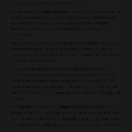
productos seleccionados de su sección Outlet.
Si estás buscando
codigos descuento
para esta tienda, te interesará
saber que también cuentan con ofertas de hasta el
40%
en toda la
web. Asimismo, en la sección de Outlet, encontrarás
codigos
descuento
con hasta el
35% de descuento
en productos
seleccionados.
Al suscribirte a la newsletter de
La Casa de los Aromas
, recibirás un
código descuento La Casa de los Aromas
del
10%
en tu primera
compra. Además, en la categoría de ambientadores de coche, tienen
descuentos de hasta el
10%
.
Si buscas
código descuento La Casa de los Aromas
, podrás
encontrar packs ahorro desde tan solo
15,12 euros
. Y no sólo eso,
también ofrecen envío gratuito en pedidos superiores a 30 euros
dentro de la península y una promoción en la que te obsequian una
tabla de incienso completamente gratis al comprar 2 o más packs de
incienso.
Para aquellos interesados en
codigos descuento
,
La Casa de los
Aromas
ofrece una amplia variedad de fragancias y productos para
hacer de tu hogar un lugar más acogedor y perfumado, y todo esto
con la posibilidad de ahorrar gracias a sus atractivas promociones.