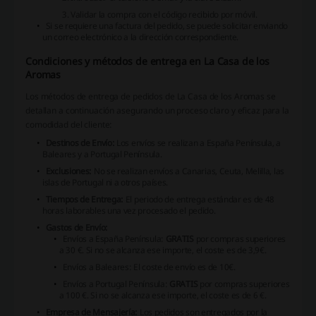
Validar la compra con el código recibido por móvil.
Si se requiere una factura del pedido, se puede solicitar enviando
un correo electrónico a la dirección correspondiente.
Condiciones y métodos de entrega en La Casa de los
Aromas
Los métodos de entrega de pedidos de La Casa de los Aromas se
detallan a continuación asegurando un proceso claro y eficaz para la
comodidad del cliente:
Destinos de Envío:
Los envíos se realizan a España Península, a
Baleares y a Portugal Península.
Exclusiones:
No se realizan envíos a Canarias, Ceuta, Melilla, las
islas de Portugal ni a otros países.
Tiempos de Entrega:
El periodo de entrega estándar es de 48
horas laborables una vez procesado el pedido.
Gastos de Envío:
Envíos a España Península:
GRATIS
por compras superiores
a 30 €. Si no se alcanza ese importe, el coste es de 3,9€.
Envíos a Baleares: El coste de envío es de 10€.
Envíos a Portugal Península:
GRATIS
por compras superiores
a 100 €. Si no se alcanza ese importe, el coste es de 6 €.
Empresa de Mensajería:
Los pedidos son entregados por la