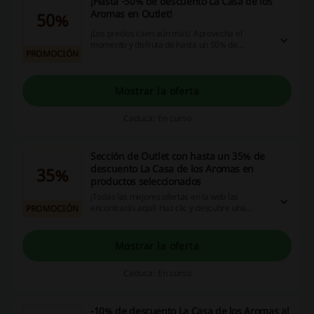
¡Hasta -50% de descuento La Casa de los
Aromas en Outlet!
50%
¡Los precios caen aún más! Aprovecha el
momento y disfruta de hasta un 50% de
PROMOCIÓN
descuento La Casa de los Aromas en una amplia
variedad de productos en Outlet. Promoción
válida hasta el fin de existencias. ¿Te lo vas a
perder?
Mostrar la oferta
Caduca: En curso
Sección de Outlet con hasta un 35% de
descuento La Casa de los Aromas en
35%
productos seleccionados
¡Todas las mejores ofertas en la web las
encontrarás aquí! Haz clic y descubre una
PROMOCIÓN
amplia selección de productos con hasta un 35%
de descuento La Casa de los Aromas. ¡No te lo
pierdas!
Mostrar la oferta
Caduca: En curso
-10% de descuento La Casa de los Aromas al