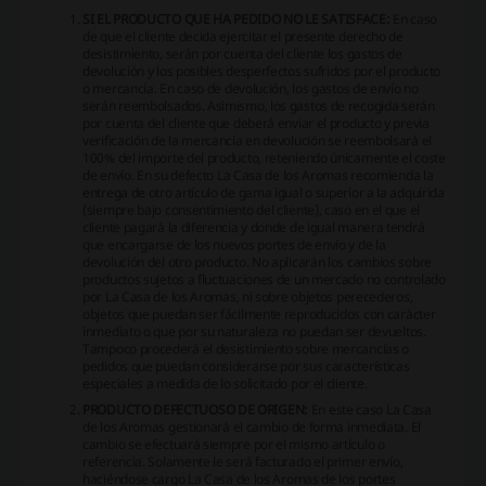
SI EL PRODUCTO QUE HA PEDIDO NO LE SATISFACE:
En caso
de que el cliente decida ejercitar el presente derecho de
desistimiento, serán por cuenta del cliente los gastos de
devolución y los posibles desperfectos sufridos por el producto
o mercancía.
En caso de devolución, los gastos de envío no
serán reembolsados. Asimismo, los gastos de recogida serán
por cuenta del cliente que deberá enviar el producto y previa
verificación de la mercancía en devolución se reembolsará el
100% del importe del producto, reteniendo únicamente el coste
de envío.
En su defecto
La Casa de los Aromas
recomienda la
entrega de otro artículo de gama igual o superior a la adquirida
(siempre bajo consentimiento del cliente), caso en el que el
cliente pagará la diferencia y donde de igual manera tendrá
que encargarse de los nuevos portes de envío y de la
devolución del otro producto. No aplicarán los cambios sobre
productos sujetos a fluctuaciones de un mercado no controlado
por
La Casa de los Aromas
, ni sobre objetos perecederos,
objetos que puedan ser fácilmente reproducidos con carácter
inmediato o que por su naturaleza no puedan ser devueltos.
Tampoco procederá el desistimiento sobre mercancías o
pedidos que puedan considerarse por sus características
especiales a medida de lo solicitado por el cliente.
PRODUCTO DEFECTUOSO DE ORIGEN:
En este caso
La Casa
de los Aromas
gestionará el cambio de forma inmediata. El
cambio se efectuará siempre por el mismo artículo o
referencia. Solamente le será facturado el primer envío,
haciéndose cargo
La Casa de los Aromas
de los portes