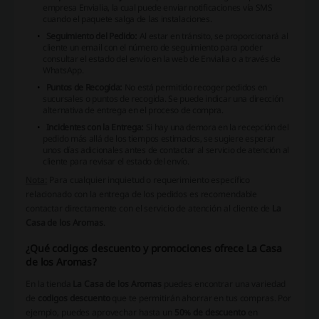
empresa
Envialia
, la cual puede enviar notificaciones vía SMS
cuando el paquete salga de las instalaciones.
Seguimiento del Pedido:
Al estar en tránsito, se proporcionará al
cliente un email con el número de seguimiento para poder
consultar el estado del envío en la web de
Envialia
o a través de
WhatsApp.
Puntos de Recogida:
No está permitido recoger pedidos en
sucursales o puntos de recogida. Se puede indicar una dirección
alternativa de entrega en el proceso de compra.
Incidentes con la Entrega:
Si hay una demora en la recepción del
pedido más allá de los tiempos estimados, se sugiere esperar
unos días adicionales antes de contactar al servicio de atención al
cliente para revisar el estado del envío.
Nota:
Para cualquier inquietud o requerimiento específico
relacionado con la entrega de los pedidos es recomendable
contactar directamente con el servicio de atención al cliente de
La
Casa de los Aromas
.
¿Qué codigos descuento y promociones ofrece La Casa
de los Aromas?
En la tienda
La Casa de los Aromas
puedes encontrar una variedad
de
codigos descuento
que te permitirán ahorrar en tus compras. Por
ejemplo, puedes aprovechar hasta un
50% de descuento
en