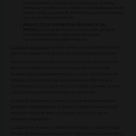
correspondientes a la devolución y nuevo envío. Si desea
efectuar un cambio por otro artículo, o el producto estuviera en
óptimo estado, los gastos de devolución y nuevo envío tendrán
que ser asumidos por el cliente.
PRODUCTO QUE POR ERROR NO RESPONDE AL DEL
PEDIDO:
La Casa de los Aromas
correrá con los gastos de
recogida del producto equivocado y entrega del
correspondiente al del pedido realizado.
La Casa de los Aromas
realizará cambios o devoluciones siempre
que se dé comunicación previa a Servicio de Atención al Cliente
Este paso es indispensable sea cual sea el motivo que provoca la
devolución. Podrá hacerlo enviando un correo a la dirección
facturacion@lacasadelosaromas.com. La Casa de los Aromas te
indicará cómo puedes actuar para la devolución del artículo y
confirmaremos si procede la misma. El artículo a devolver deberá
estar correctamente embalado para su devolución.
La Casa de los Aromas
no se hará cargo de devoluciones sobre
productos manipulados por el cliente, o aquellos devueltos sin el
embalaje original de fábrica, o aquellas mercancías que se
devuelvan incompletas.
La Casa de los Aromas
no devolverá el importe o realizará ningún
reenvío de mercancía mientras no se haya verificado la recepción y