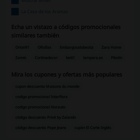
Mostrar email
La Casa de los Aromas
Echa un vistazo a códigos promocionales
similares también
Orion91
Ofisillas
Embargosalobestia
Zara Home
Zanvic
Cortinadecor
bett1
lampara.es
Pikolin
Mira los cupones y ofertas más populares
cupon descuento Maisons du monde
codigo promocional Interflora
codigo promocional Norauto
código descuento Privé by Zalando
código descuento Pepe Jeans
cupón El Corte Inglés