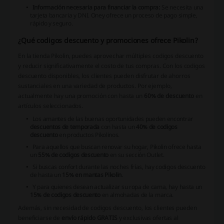
Información necesaria para financiar la compra:
Se necesita una
tarjeta bancaria y DNI. Oney ofrece un proceso de pago simple,
rápido y seguro.
¿Qué codigos descuento y promociones ofrece Pikolin?
En la tienda Pikolin, puedes aprovechar múltiples codigos descuento
y reducir significativamente el costo de tus compras. Con los codigos
descuento disponibles, los clientes pueden disfrutar de ahorros
sustanciales en una variedad de productos. Por ejemplo,
actualmente hay una promoción con hasta un
60% de descuento
en
artículos seleccionados.
Los amantes de las buenas oportunidades pueden encontrar
descuentos de temporada
con hasta un
40% de codigos
descuento
en productos Pikolinos.
Para aquellos que buscan renovar su hogar, Pikolin ofrece hasta
un
55% de codigos descuento
en su sección Outlet.
Si buscas confort durante las noches frías, hay codigos descuento
de hasta un
15% en mantas Pikolin
.
Y para quienes desean actualizar su ropa de cama, hay hasta un
15% de codigos descuento
en almohadas de la marca.
Además, sin necesidad de codigos descuento, los clientes pueden
beneficiarse de
envío rápido GRATIS
y exclusivas ofertas al