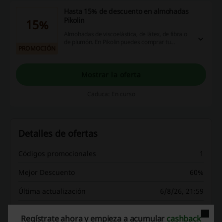
Hasta 15% de descuento en almohadas
Pikolin
15%
Almohadas de viscoelástica, de látex, de fibra o
de plumón. En Pikolin puedes comprar tu
PROMOCIÓN
almohada favorita. ¡La que te acompañará cada
noche! Entra ahora y obtén hasta un 15% de
descuento. ¡Dale!
Mostrar la oferta
Caduca: En curso
Detalles de ofertas
Códigos promocionales
1
Mejor Descuento
60%
Última actualización
6/8/26, 21:59
Usamos enlaces de afiliados y podemos recibir una comisión.
Regístrate ahora y empieza a acumular
cashback