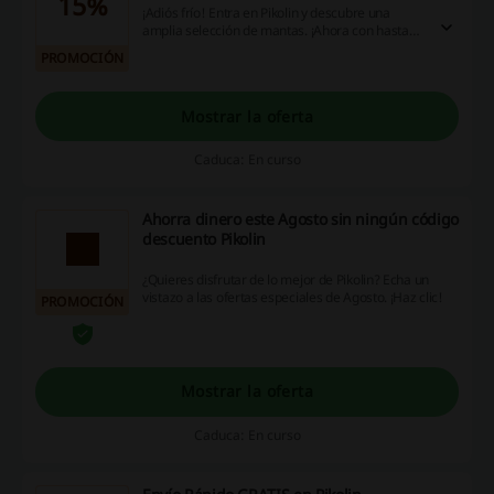
15%
¡Adiós frío! Entra en Pikolin y descubre una
amplia selección de mantas. ¡Ahora con hasta
un 15% de descuento! ¡Aprovecha esta
PROMOCIÓN
oportunidad!
Mostrar la oferta
Caduca: En curso
Ahorra dinero este Agosto sin ningún código
descuento Pikolin
¿Quieres disfrutar de lo mejor de Pikolin? Echa un
vistazo a las ofertas especiales de Agosto. ¡Haz clic!
PROMOCIÓN
Mostrar la oferta
Caduca: En curso