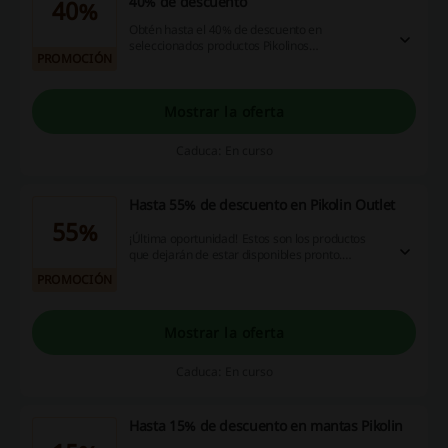
40% de descuento
40%
Obtén hasta el 40% de descuento en
seleccionados productos Pikolinos
PROMOCIÓN
aprovechando esta venta de temporada. ¿Te lo
piensas perder?
Mostrar la oferta
Caduca: En curso
Hasta 55% de descuento en Pikolin Outlet
55%
¡Última oportunidad! Estos son los productos
que dejarán de estar disponibles pronto.
Encuéntralos al mejor precio en Outlet Pikolin
PROMOCIÓN
con hasta un 55% de descuento. ¡Dale!
Mostrar la oferta
Caduca: En curso
Hasta 15% de descuento en mantas Pikolin