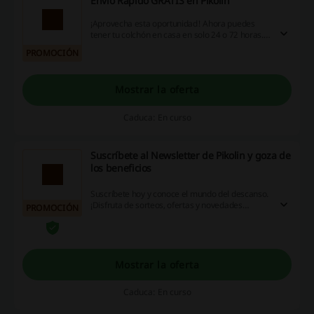
Envío Rápido GRATIS en Pikolin
¡Aprovecha esta oportunidad! Ahora puedes
tener tu colchón en casa en solo 24 o 72 horas.
¡Además, la entrega es GRATIS! ¡Entra ahora!
PROMOCIÓN
Mostrar la oferta
Caduca: En curso
Suscríbete al Newsletter de Pikolin y goza de
los beneficios
Suscríbete hoy y conoce el mundo del descanso.
¡Disfruta de sorteos, ofertas y novedades
PROMOCIÓN
Pikolin! ¿Te lo piensas perder? ¡Entra ahora!
Mostrar la oferta
Caduca: En curso