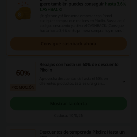
¡pero también puedes conseguir
hasta 3,6%
CASHBACK
!
¡Regístrate ya! Recuerda empezar con Picodi
cualquier compra que realices en Pikolin. Busca aquí
codigos descuento y activa el CASHBACK. ¡Consigue
hasta hasta 3,6% en tu primera compra hoy mismo!
Consigue cashback ahora
Rebajas con hasta un 60% de descuento
Pikolin
60%
Aprovecha descuentos de hasta el 60% en
diferentes productos. Esta es una gran
PROMOCIÓN
oportunidad para renovar tu armario o adquirir
esos artículos que tanto deseas.
Mostrar la oferta
Caduca: 10/8/26
Descuentos de temporada Pikolin: Hasta un