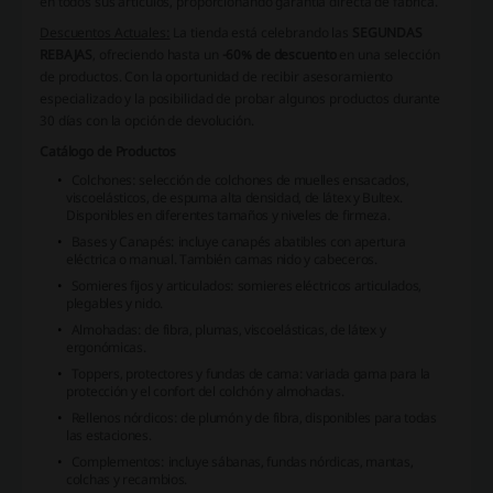
en todos sus artículos, proporcionando garantía directa de fábrica.
Descuentos Actuales:
La tienda está celebrando las
SEGUNDAS
REBAJAS
, ofreciendo hasta un
-60% de descuento
en una selección
de productos. Con la oportunidad de recibir asesoramiento
especializado y la posibilidad de probar algunos productos durante
30 días con la opción de devolución.
Catálogo de Productos
Colchones: selección de colchones de muelles ensacados,
viscoelásticos, de espuma alta densidad, de látex y Bultex.
Disponibles en diferentes tamaños y niveles de firmeza.
Bases y Canapés: incluye canapés abatibles con apertura
eléctrica o manual. También camas nido y cabeceros.
Somieres fijos y articulados: somieres eléctricos articulados,
plegables y nido.
Almohadas: de fibra, plumas, viscoelásticas, de látex y
ergonómicas.
Toppers, protectores y fundas de cama: variada gama para la
protección y el confort del colchón y almohadas.
Rellenos nórdicos: de plumón y de fibra, disponibles para todas
las estaciones.
Complementos: incluye sábanas, fundas nórdicas, mantas,
colchas y recambios.