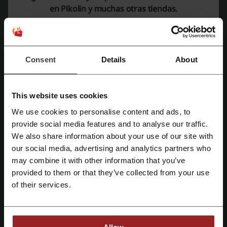
en Pikolin y muchas otras tiendas.
Clasificación de códigos de descuento para
Pikolin
Consent
Details
About
Califica los códigos de descuento para Pikolin y ayuda a otros
usuarios a elegir las mejores ofertas
This website uses cookies
Datos de contacto Pikolin:
We use cookies to personalise content and ads, to
Mostrar email
Regístrate con Facebook
provide social media features and to analyse our traffic.
We also share information about your use of our site with
Pikolin
our social media, advertising and analytics partners who
Regístrate con Google
may combine it with other information that you’ve
Echa un vistazo a códigos promocionales
provided to them or that they’ve collected from your use
similares también
Regístrate con el correo electrónico
of their services.
Ikea
Embargosalobestia
Hypnia
Dormideo
Cortinadecor
Mi Arte
Roborock
Leroy Merlin