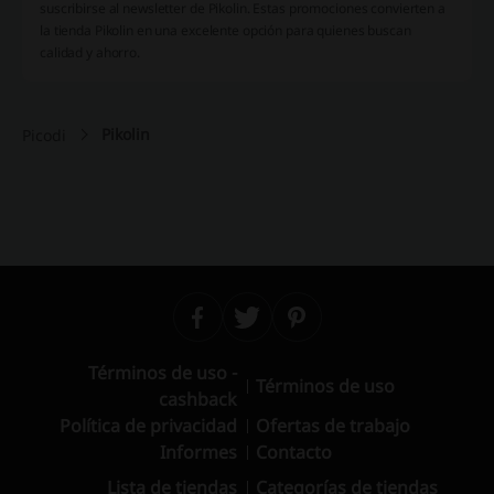
suscribirse al newsletter de Pikolin. Estas promociones convierten a
la tienda Pikolin en una excelente opción para quienes buscan
calidad y ahorro.
Pikolin
Picodi
Términos de uso -
Términos de uso
cashback
Política de privacidad
Ofertas de trabajo
Informes
Contacto
Lista de tiendas
Categorías de tiendas