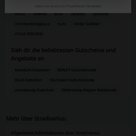
Schau dir auch ähnliche Promo-Codes an
Haben Sie bereits ein Picodi-Konto?
Anmelden
WENZ
Solebox
BOLF
zalando
Laurason
merchandisingplaza
nu-in
Atelier Goldner
ATLAS FOR MEN
Sieh dir die beliebtesten Gutscheine und
Angebote an
kfzteile24 Gutschein
BERLET Gutscheincode
BULK Gutschein
Startselect Gutscheincode
asambeauty Gutschein
Elektroshop Wagner Rabattcode
Mehr über Stradivarius:
Allgemeine Informationen über Stradivarius