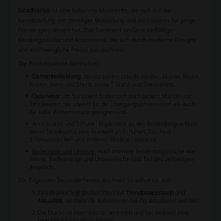
Stradivarius
ist eine bekannte Modekette, die sich auf die
Bereitstellung von trendiger Bekleidung und Accessoires für junge
Frauen spezialisiert hat. Das Sortiment umfasst vielfältige
Kleidungsstücke und Accessoires, die sich durch moderne Designs
und erschwingliche Preise auszeichnen.
Die Produktpalette beinhaltet:
Damenbekleidung:
Hierzu zählen stilvolle Kleider, Blusen, Röcke,
Hosen, Jeans und Shorts sowie T-Shirts und Sweatshirts.
Outerwear:
Im Sortiment finden sich auch Jacken, Mäntel und
Strickwaren, die sowohl für die Übergangsjahreszeiten als auch
für kalte Wintermonate geeignet sind.
Accessoires und Schuhe:
Ergänzend zu den Bekleidungsartikeln
bietet Stradivarius eine Auswahl an Schuhen, Taschen,
Schmuckstücken und anderen Modeaccessoires.
Bademode und Lingerie:
Auch intimere Bekleidungsstücke wie
Bikinis, Badeanzüge und Unterwäsche sind Teil des vielseitigen
Angebots.
Die folgenden Besonderheiten zeichnen Stradivarius aus:
Stradivarius legt großen Wert auf
Trendbewusstsein
und
Aktualität
, weshalb die Kollektionen häufig aktualisiert werden.
Die Marke ist international vertreten und hat weltweit eine
beachtliche Anzahl an Filialen.