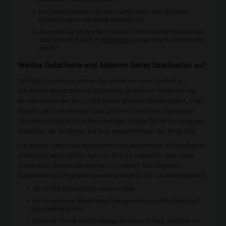
Eine breite Palette an
Größen
sorgt dafür, dass für jeden
Körpertyp passende Mode erhältlich ist.
Zusätzlich zur physischen Präsenz in den Geschäften kann das
volle Sortiment auch im
Online-Shop
eingesehen und erworben
werden.
Welche Gutscheine und Aktionen bietet Stradivarius an?
Im Shop Stradivarius können Sie aktuell von einer Vielzahl an
attraktiven Angeboten und Gutscheine profitieren. Entdecken Sie
beispielsweise den bis zu 60% Rabatt ohne die Notwendigkeit, einen
Rabattcode zu verwenden. Das Sortiment reicht von angesagten
Taschen und Rucksäcken über trendige Schuhe bis hin zur neuesten
Kollektion, die Sie immer auf dem neuesten Stand der Mode hält.
Sie können zudem von kostenlosen Versandoptionen bei Stradivarius
profitieren, wenn Sie für mehr als 45 Euro einkaufen, ohne einen
Stradivarius Rabattcode einlösen zu müssen. Die folgenden
Rabattcode und Angebote wurden speziell für Sie zusammengestellt:
Bis zu 50% Rabatt im Stradivarius Sale
Am Stradivarius Black Friday Sale gab es bis zu 40% Rabatt auf
ausgewählte Artikel
Exklusive Trends und Modetipps direkt per E-Mail, wenn Sie sich