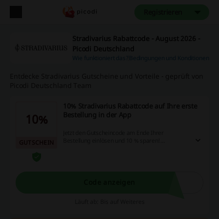
Registrieren
Stradivarius Rabattcode - August 2026 -
Picodi Deutschland
Wie funktioniert das?
Bedingungen und Konditionen
Entdecke Stradivarius Gutscheine und Vorteile - geprüft von
Picodi Deutschland Team
10% Stradivarius Rabattcode auf Ihre erste
Bestellung in der App
10%
Jetzt den Gutscheincode am Ende Ihrer
Bestellung einlösen und 10 % sparen!
GUTSCHEIN
Mindestbestellwert von 10 €. Angebot gültig in
der App.
Code anzeigen
Läuft ab: Bis auf Weiteres