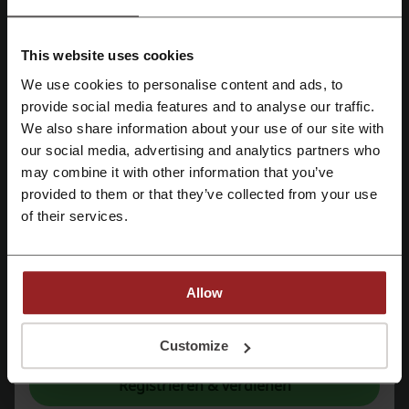
Angebotsdetails
Gutscheincodes
1
This website uses cookies
We use cookies to personalise content and ads, to
Bester Rabatt
10%
Mit Facebook registrieren
provide social media features and to analyse our traffic.
Zuletzt aktualisiert
01.08.26, 06:00
We also share information about your use of our site with
our social media, advertising and analytics partners who
Mit Google-Konto registrieren
Wir verwenden Affiliate-Links und erhalten möglicherweise eine Provision.
may combine it with other information that you’ve
provided to them or that they’ve collected from your use
Mit E-Mail-Adresse registrieren
of their services.
Bewertung der Rabattcodes für Stradivarius
Bewerte die Rabattcodes für Stradivarius und hilf anderen Nutzern,
Allow
die besten Angebote auszuwählen.
Mit der Registrierung bestätigen Sie, dass Sie die
Nutzungsbedingungen
und die
Kontakt zu Stradivarius:
Datenschutz
gelesen und akzeptiert haben.
Customize
Stradivarius
Registrieren & verdienen