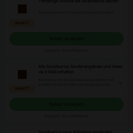
Trendinge Schuhe bei Stradivarius kaufen
Schuhe immer im Trend bei Stradivarius finden!
RABATT
Rabatt anzeigen
Gültig bis: Bis auf Weiteres
Alle Stradivarius Sonderangebote und News
via E-Mail erhalten
Abonnieren Sie den Stradivarius Newsletter und
erhalten Sie Nachrichten von Stradivarius mit
RABATT
Trends, Modetipps und Sonderaktionen!
Rabatt anzeigen
Gültig bis: Bis auf Weiteres
Stradivarius neue Kollektion entdecken