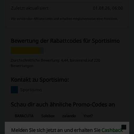
Zuletzt aktualisiert
01.08.26, 06:00
Wir verwenden Affiliate-Links und erhalten möglicherweise eine Provision.
Bewertung der Rabattcodes für Sportisimo
Durchschnittliche Bewertung: 4.44, basierend auf 220
Bewertungen
Kontakt zu Sportisimo:
Sportisimo
Schau dir auch ähnliche Promo-Codes an
BARACUTA
Solebox
zalando
Ynot?
FASHION24
BOLF
WENZ
MORE & MORE
Melden Sie sich jetzt an und erhalten Sie
Cashback