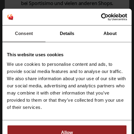
About You
bei Sportisimo und vielen anderen Shops.
Sieh dir die beliebtesten Gutscheine und
Angebote an
Consent
Details
About
FootLocker Gutschein
Bürobedarf Thüringen Rabattcode
Geschenke24 Rabattcode
Vitafy Gutscheincode
This website uses cookies
Autodoc Gutscheincode
snipes Gutschein
We use cookies to personalise content and ads, to
Mit Facebook registrieren
provide social media features and to analyse our traffic.
We also share information about your use of our site with
Mehr über Sportisimo:
our social media, advertising and analytics partners who
Mit Google-Konto registrieren
may combine it with other information that you’ve
Was wissen wir über Sportisimo?
provided to them or that they’ve collected from your use
Mit E-Mail-Adresse registrieren
of their services.
SPORTISIMO
- Die Anlaufstelle für Sport- und Freizeitartikel. Mit
einer breiten Palette von Produkten, die sich an sowohl Hobbyisten
als auch professionelle Athleten richten.
Hier finden Sie alles, was das Sportlerherz begehrt:
Allow