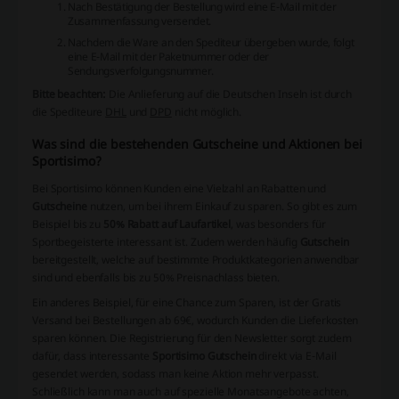
Nach Bestätigung der Bestellung wird eine E-Mail mit der
Zusammenfassung versendet.
Nachdem die Ware an den Spediteur übergeben wurde, folgt
eine E-Mail mit der Paketnummer oder der
Sendungsverfolgungsnummer.
Bitte beachten:
Die Anlieferung auf die Deutschen Inseln ist durch
die Spediteure
DHL
und
DPD
nicht möglich.
Was sind die bestehenden Gutscheine und Aktionen bei
Sportisimo?
Bei Sportisimo können Kunden eine Vielzahl an Rabatten und
Gutscheine
nutzen, um bei ihrem Einkauf zu sparen. So gibt es zum
Beispiel bis zu
50% Rabatt auf Laufartikel
, was besonders für
Sportbegeisterte interessant ist. Zudem werden häufig
Gutschein
bereitgestellt, welche auf bestimmte Produktkategorien anwendbar
sind und ebenfalls bis zu 50% Preisnachlass bieten.
Ein anderes Beispiel, für eine Chance zum Sparen, ist der
Gratis
Versand
bei Bestellungen ab 69€, wodurch Kunden die Lieferkosten
sparen können. Die Registrierung für den Newsletter sorgt zudem
dafür, dass interessante
Sportisimo Gutschein
direkt via E-Mail
gesendet werden, sodass man keine Aktion mehr verpasst.
Schließlich kann man auch auf spezielle Monatsangebote achten,