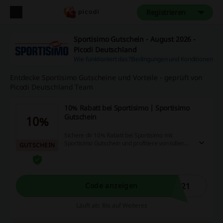
Registrieren
Sportisimo Gutschein - August 2026 -
Picodi Deutschland
Wie funktioniert das?
Bedingungen und Konditionen
Entdecke Sportisimo Gutscheine und Vorteile - geprüft von
Picodi Deutschland Team
10% Rabatt bei Sportisimo | Sportisimo
Gutschein
10%
Sichere dir 10% Rabatt bei Sportisimo mit
Sportisimo Gutschein und profitiere von tollen
GUTSCHEIN
Angeboten auf ein breites Sortiment. Dieses
Angebot gilt für kurze Zeit und ist ideal für
Schnäppchenjäger.
221
Code anzeigen
Läuft ab: Bis auf Weiteres