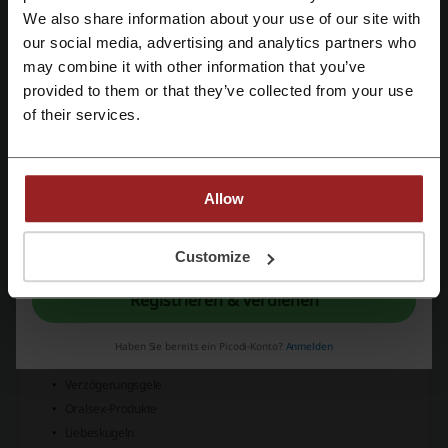
bekannten Firma anonym bestellen werden können:
We also share information about your use of our site with
our social media, advertising and analytics partners who
Mit Google-Konto registrieren
may combine it with other information that you’ve
provided to them or that they’ve collected from your use
Mit E-Mail-Adresse registrieren
of their services.
Allow
Mit der Registrierung bestätigen Sie, dass Sie die
Nutzungsbedingungen
und die
Datenschutz
gelesen und akzeptiert haben.
Customize
Sets und Boxen
Registrieren & verdienen
Vibratoren
Anal-Toys
Haben Sie bereits ein Picodi-Konto?
Anmelden
Penisringe
Verzögerungsgele
Oralsex-Produkte
Liebeskugeln