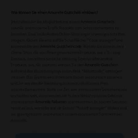
Wie können Sie einen Amorelie Gutschein einlösen?
Jetzt haben Sie die Möglichkeit mit einem
Amorelie Gutschein
stilvolle und moderne Erotik Produkte zum Schnäppchenpreis zu
bestellen. Dies ist dank dem Online-Shop sogar in wenigen Schritten
möglich. Klicken Sie erst auf die Schaltfläche: “Code anzeigen”und
kopieren Sie den
Amorelie Gutscheincode
. Wählen Sie dann in dem
Online-Shop, die von Ihnen gewünschten Produkte, wie z. B.: sexy
Dessous, besonders sinnliche Kleidung, Sextoys oder andere
Produkte, aus. Als nächstes werden Sie den
Amorelie Gutschein
während des Bezahlvorgangs in das Feld: “Rabattcode” eintragen
müssen. Das System wird Ihnen den Rabatt automatisch abziehen
und Sie werden die Bestellung zu einem rabattierten Preis
abschließen können. Sollte zur Zeit kein interessanter Gutscheincode
vorhanden sein, dann werden Sie in dem Webshop bares Geld mit
interessanten
Amorelie Rabatten
sparen können. In solcher Situation
reicht es aus, wenn Sie auf die Option: “Rabatt anzeigen” klicken und
sie gelangen dann automatisch zu dem rabattierten Sortiment bei
Amorelie.