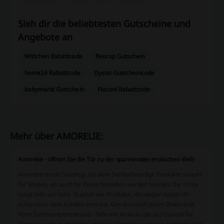
Sieh dir die beliebtesten Gutscheine und
Angebote an
Wittchen Rabattcode
fleurop Gutschein
home24 Rabattcode
Dyson Gutscheincode
babymarkt Gutschein
Flaconi Rabattcode
Mehr über AMORELIE:
Amorelie - öffnen Sie die Tür zu der spannenden erotischen Welt
Amorelie ist ein Sexshop, bei dem Sie hochwertige Produkte sowohl
für Singles, als auch für Paare bestellen werden können. Die Firma
sorgt sehr um hohe Qualität der Produkte, deswegen haben ihr
schon sehr viele Kunden vertraut. Das Geschäft bietet Ihnen eine
hohe Sortimentsbreite und –tiefe mit Artikeln, die sich sowohl für