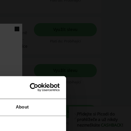
Platí do: Probíhající
Využít slevu
ěnin, přirozeně
Platí do: Probíhající
Přečtěte si více
Využít slevu
at balíček
Platí do: Probíhající
About
Využít slevu
Přidejte si Picodi do
ma od NATU.
prohlížeče a už nikdy
Platí do: Probíhající
nezmeškáte
CASHBACK
!