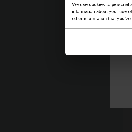
We use cookies to personalis
information about your use of
other information that you’ve
Víc
O
O
U