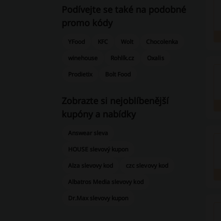
Podívejte se také na podobné
promo kódy
YFood
KFC
Wolt
Chocolenka
winehouse
Rohlík.cz
Oxalis
Prodietix
Bolt Food
Zobrazte si nejoblíbenější
kupóny a nabídky
Answear sleva
HOUSE slevový kupon
Alza slevovy kod
czc slevovy kod
Albatros Media slevovy kod
Dr.Max slevovy kupon