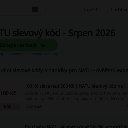
Top 50
Cashbac
U slevový kód - Srpen 2026
Získejte cashback 1%
unguje?
Všeobecné obchodní podmínky
uální slevové kódy a nabídky pro NATU - ověřeno exper
100 Kč sleva nad 500 Kč | NATU slevový kód na 1
100 Kč
Získejte 100 Kč slevu! Stačí se zaregistrovat k odběru new
nákupu nad 500 Kč obdržíte poukaz na 100 Kč. Nečekejte 
skvělou příležitost!
KÓD
Ověřené
Používáte NATU slevové kódy? Skvělé, ale můžete