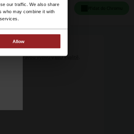
se our traffic. We also share
Přidat do Chromu
ers who may combine it with
 services.
Allow
ktů pro
zdravou výživu
v
BIO kvalitě
.