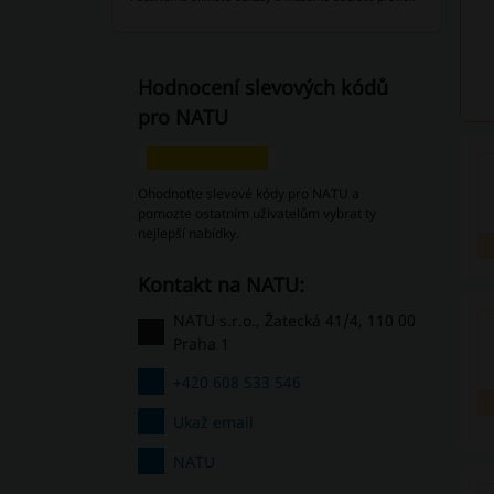
Hodnocení slevových kódů
pro NATU
Ohodnoťte slevové kódy pro NATU a
pomozte ostatním uživatelům vybrat ty
nejlepší nabídky.
Kontakt na NATU:
NATU s.r.o., Žatecká 41/4, 110 00
Praha 1
+420 608 533 546
Ukaž email
NATU