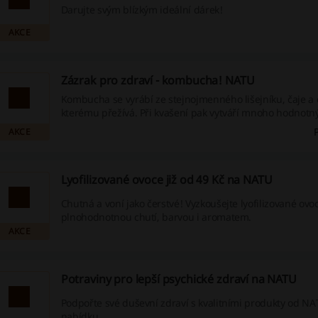
Darujte svým blízkým ideální dárek!
AKCE
Zázrak pro zdraví - kombucha! NATU
Kombucha se vyrábí ze stejnojmenného lišejníku, čaje a 
kterému přežívá. Při kvašení pak vytváří mnoho hodnotnýc
kombucha vzniká fermentací, obsahuje živé mikroorgan
AKCE
pro naše zdraví. Najdeme v ní i vitamíny C či B a minerál
Lyofilizované ovoce již od 49 Kč na NATU
Chutná a voní jako čerstvé! Vyzkoušejte lyofilizované ovo
plnohodnotnou chutí, barvou i aromatem.
AKCE
Potraviny pro lepší psychické zdraví na NATU
Podpořte své duševní zdraví s kvalitními produkty od N
nabídku.