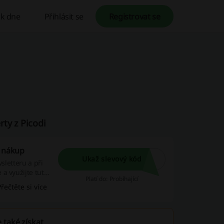
k dne
Přihlásit se
Registrovat se
ty z Picodi
. nákup
Ukaž slevový kód
sletteru a při
a využijte tuto
Platí do: Probíhající
Přečtěte si více
 také získat