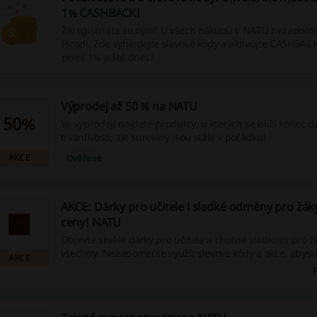
1% CASHBACK
!
Zaregistrujte se nyní! U všech nákupů v NATU nezapomeň
Picodi. Zde vyhledejte slevové kódy a aktivujte CASHBACK.
první 1% ještě dnes!
Výprodej až 50 % na NATU
50%
Ve výprodeji najdete produkty, u kterých se blíží konec 
trvanlivosti, ale suroviny jsou stále v pořádku!
AKCE
Ověřené
AKCE: Dárky pro učitele i sladké odměny pro žák
ceny! NATU
Objevte skvělé dárky pro učitele a chutné sladkosti pro žá
všechny. Nezapomeňte využít slevové kódy a akce, abyste 
AKCE
každém nákupu – klikněte hned teď!