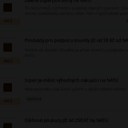
Zelené superpotraviny na NATU
To nejcennější z přírody v podobě zelených potravin. Jsou dokonalé díky
svému unikátnímu obsahu všech živin v optimálním pom
maximálně vyživují každou buňku a vytvářejí předpoklad
AKCE
kvalitní život.
Produkty pro podporu imunity již od 59 Kč od N
Podzim už dorazil! Chraňte se před nemocí a podpořte s
NATU.
AKCE
Srpen je měsíc výhodných nákupů i na NATU
Nepropásněte svou šanci ušetřit v akcích tohoto měsíce.
Ověřené
AKCE
Dárkové poukazy již od 250 Kč na NATU