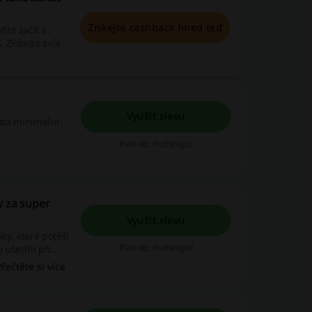
Získejte cashback hned teď
te začít s
 Získejte svůj
Využít slevu
data minimální
Platí do: Probíhající
y za super
Využít slevu
ky, které potěší
Platí do: Probíhající
ušetřili při
Přečtěte si více