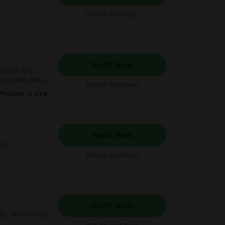
Platí do: Probíhající
Využít slevu
cukru, díky
h látek. Jelikož
Platí do: Probíhající
ismy prospěšné
Přečtěte si více
y.
Využít slevu
ce s
Platí do: Probíhající
Využít slevu
ATU. Mrkněte na