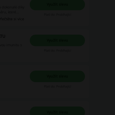
Využít slevu
ěru, které
Platí do: Probíhající
 pro dlouhý a
Přečtěte si více
ATU
Využít slevu
vou imunitu s
Platí do: Probíhající
Využít slevu
Platí do: Probíhající
Využít slevu