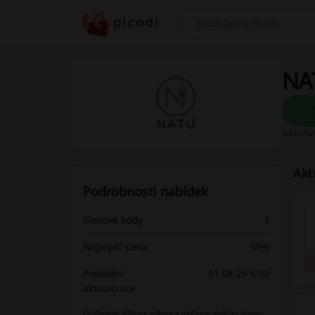
Hledej
NAT
Jak to f
Akt
Podrobnosti nabídek
Slevové kódy
1
Nejlepší sleva
50%
Poslední
01.08.26 6:00
aktualizace
Používáme affiliate odkazy a můžeme obdržet provizi.