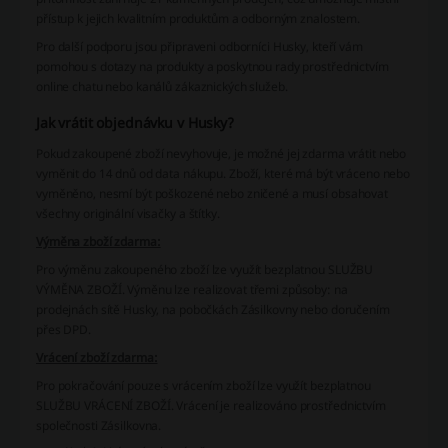
přístup k jejich kvalitním produktům a odborným znalostem.
Pro další podporu jsou připraveni odborníci Husky, kteří vám
pomohou s dotazy na produkty a poskytnou rady prostřednictvím
online chatu nebo kanálů zákaznických služeb.
Jak vrátit objednávku v Husky?
Pokud zakoupené zboží nevyhovuje, je možné jej zdarma vrátit nebo
vyměnit do 14 dnů od data nákupu. Zboží, které má být vráceno nebo
vyměněno, nesmí být poškozené nebo zničené a musí obsahovat
všechny originální visačky a štítky.
Výměna zboží zdarma:
Pro výměnu zakoupeného zboží lze využít bezplatnou SLUŽBU
VÝMĚNA ZBOŽÍ. Výměnu lze realizovat třemi způsoby: na
prodejnách sítě Husky, na pobočkách Zásilkovny nebo doručením
přes DPD.
Vrácení zboží zdarma:
Pro pokračování pouze s vrácením zboží lze využít bezplatnou
SLUŽBU VRÁCENÍ ZBOŽÍ. Vrácení je realizováno prostřednictvím
společnosti Zásilkovna.