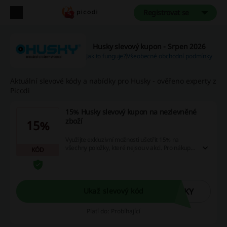
Registrovat se
Husky slevový kupon - Srpen 2026
Jak to funguje?
Všeobecné obchodní podmínky
Aktuální slevové kódy a nabídky pro Husky - ověřeno experty z
Picodi
15% Husky slevový kupon na nezlevněné
zboží
15%
Využijte exkluzivní možnosti ušetřit 15% na
všechny položky, které nejsou v akci. Pro nákup
KÓD
za výhodnější ceny stačí jen uplatnit náš slevový
kód! Platnost bohužel není známa.
SKY
Ukaž slevový kód
Platí do: Probíhající