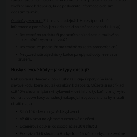
zboží nebude k dispozici, bude poskytnuta informace o dalším
dodacím termínu.
Osobní vyzvednutí:
Zdarma v prodejnách Husky (podrobné
informace a podmínky jsou k dispozici na stránce obchodu Husky).
Rezervováno po dobu tří pracovních dnů od data e-mailového
upozornění k vyzvednutí zboží.
Rezervaci lze prodloužit maximálně na sedm pracovních dnů.
Nevyzvednuté objednávky budou po uplynutí doby rezervace
zrušeny.
Husky slevové kódy – jaké typy existují?
Nakupování s slevový kupon Husky zaručuje úspory díky řadě
slevové kódy, které jsou zákazníkům k dispozici. Můžete si například
užít 10% slevu na lyžařské vybavení – ideální pro ty, kteří plánují výlet
do hor. slevové kódy usnadňují nakupujícím vybavení, aniž by museli
utratit majlant.
Silná 10% sleva na lyžařské vybavení
Až
40% sleva
na vybrané outdoorové oblečení
Exteriérová obuv je k dispozici až se
30% slevou
Exkluzivní
15% sleva
pro Husky club - žhavé položky a nezlevněné