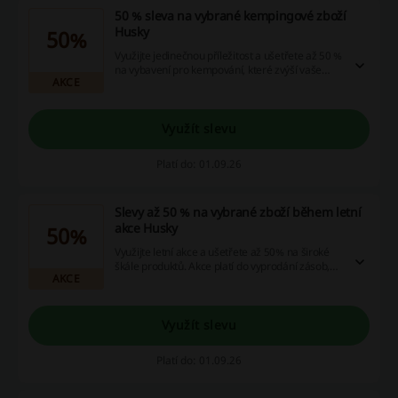
50 % sleva na vybrané kempingové zboží
Husky
50%
Využijte jedinečnou příležitost a ušetřete až 50 %
na vybavení pro kempování, které zvýší vaše
AKCE
zážitky v přírodě. Tato sleva se vztahuje na
rozsáhlou nabídku produktů.
Využít slevu
Platí do: 01.09.26
Slevy až 50 % na vybrané zboží během letní
akce Husky
50%
Využijte letní akce a ušetřete až 50% na široké
škále produktů. Akce platí do vyprodání zásob,
AKCE
proto neváhejte.
Využít slevu
Platí do: 01.09.26