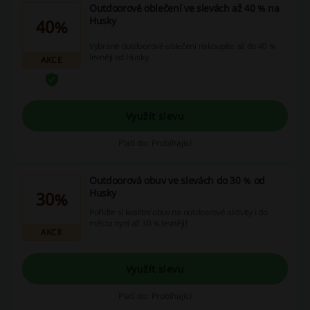
Outdoorové oblečení ve slevách až 40 % na
Husky
40%
Vybrané outdoorové oblečení nakoupíte až do 40 %
levněji od Husky.
AKCE
Využít slevu
Platí do: Probíhající
Outdoorová obuv ve slevách do 30 % od
Husky
30%
Pořiďte si kvalitní obuv na outdoorové aktivity i do
města nyní až 30 % levněji!
AKCE
Využít slevu
Platí do: Probíhající