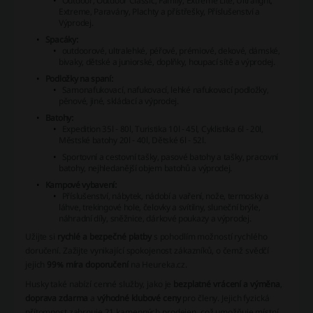
Outdoor, Outdoor Classic, Family, Extreme Lite, Ultralight,
Extreme, Paravány, Plachty a přístřešky, Příslušenství a
Výprodej.
Spacáky:
outdoorové, ultralehké, péřové, prémiové, dekové, dámské,
bivaky, dětské a juniorské, doplňky, houpací sítě a výprodej.
Podložky na spaní:
Samonafukovací, nafukovací, lehké nafukovací podložky,
pěnové, jiné, skládací a výprodej.
Batohy:
Expedition 35l - 80l, Turistika 10l - 45l, Cyklistika 6l - 20l,
Městské batohy 20l - 40l, Dětské 6l - 52l.
Sportovní a cestovní tašky, pasové batohy a tašky, pracovní
batohy, nejhledanější objem batohů a výprodej.
Kampové vybavení:
Příslušenství, nábytek, nádobí a vaření, nože, termosky a
láhve, trekingové hole, čelovky a svítilny, sluneční brýle,
náhradní díly, sněžnice, dárkové poukazy a výprodej.
Užijte si
rychlé a bezpečné platby
s pohodlím možností rychlého
doručení. Zažijte vynikající spokojenost zákazníků, o čemž svědčí
jejich
99% míra doporučení
na Heureka.cz.
Husky také nabízí cenné služby, jako je
bezplatné vrácení a výměna
,
doprava zdarma
a
výhodné klubové ceny
pro členy. Jejich fyzická
přítomnost zahrnuje 21 kamenných prodejen, což umožňuje místní