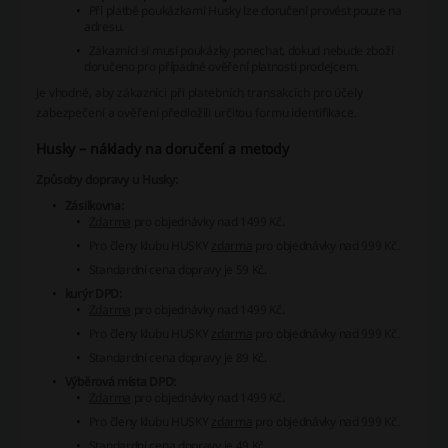
Při platbě poukázkami Husky lze doručení provést pouze na
adresu.
Zákazníci si musí poukázky ponechat, dokud nebude zboží
doručeno pro případné ověření platnosti prodejcem.
Je vhodné, aby zákazníci při platebních transakcích pro účely
zabezpečení a ověření předložili určitou formu identifikace.
Husky – náklady na doručení a metody
Způsoby dopravy u Husky:
Zásilkovna:
Zdarma
pro objednávky nad 1499 Kč.
Pro členy klubu HUSKY
zdarma
pro objednávky nad 999 Kč.
Standardní cena dopravy je 59 Kč.
kurýr DPD:
Zdarma
pro objednávky nad 1499 Kč.
Pro členy klubu HUSKY
zdarma
pro objednávky nad 999 Kč.
Standardní cena dopravy je 89 Kč.
Výběrová místa DPD:
Zdarma
pro objednávky nad 1499 Kč.
Pro členy klubu HUSKY
zdarma
pro objednávky nad 999 Kč.
Standardní cena dopravy je 49 Kč.