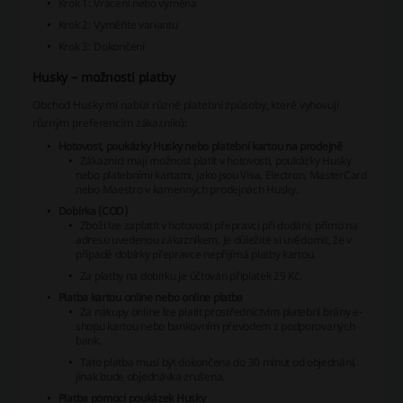
Krok 1: Vrácení nebo výměna
Krok 2: Vyměňte variantu
Krok 3: Dokončení
Husky – možnosti platby
Obchod Husky mi nabízí různé platební způsoby, které vyhovují
různým preferencím zákazníků:
Hotovost, poukázky Husky nebo platební kartou na prodejně
Zákazníci mají možnost platit v hotovosti, poukázky Husky
nebo platebními kartami, jako jsou Visa, Electron, MasterCard
nebo Maestro v kamenných prodejnách Husky.
Dobírka (COD)
Zboží lze zaplatit v hotovosti přepravci při dodání, přímo na
adresu uvedenou zákazníkem. Je důležité si uvědomit, že v
případě dobírky přepravce nepřijímá platby kartou.
Za platby na dobírku je účtován příplatek 29 Kč.
Platba kartou online nebo online platba
Za nákupy online lze platit prostřednictvím platební brány e-
shopu kartou nebo bankovním převodem z podporovaných
bank.
Tato platba musí být dokončena do 30 minut od objednání,
jinak bude objednávka zrušena.
Platba pomocí poukázek Husky