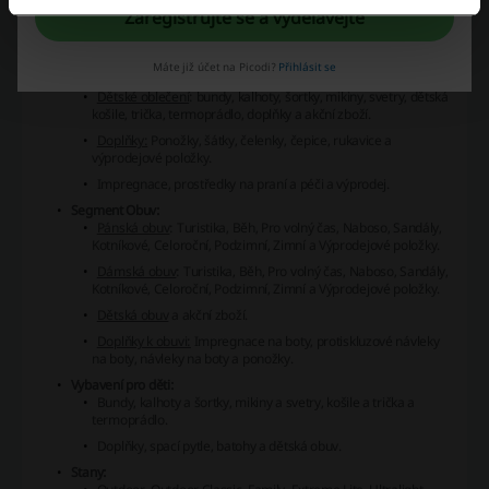
výprodejové položky.
Zaregistrujte se a vydělávejte
Pánské oblečení
: bundy, termoprádlo, mikiny, svetry, vesty,
roláky, kalhoty, šortky, košile, trička, doplňky a výprodejové
Máte již účet na Picodi?
Přihlásit se
položky.
Dětské oblečení
: bundy, kalhoty, šortky, mikiny, svetry, dětská
košile, trička, termoprádlo, doplňky a akční zboží.
Doplňky:
Ponožky, šátky, čelenky, čepice, rukavice a
výprodejové položky.
Impregnace, prostředky na praní a péči a výprodej.
Segment Obuv:
Pánská obuv
: Turistika, Běh, Pro volný čas, Naboso, Sandály,
Kotníkové, Celoroční, Podzimní, Zimní a Výprodejové položky.
Dámská obuv
: Turistika, Běh, Pro volný čas, Naboso, Sandály,
Kotníkové, Celoroční, Podzimní, Zimní a Výprodejové položky.
Dětská obuv
a akční zboží.
Doplňky k obuvi:
Impregnace na boty, protiskluzové návleky
na boty, návleky na boty a ponožky.
Vybavení pro děti:
Bundy, kalhoty a šortky, mikiny a svetry, košile a trička a
termoprádlo.
Doplňky, spací pytle, batohy a dětská obuv.
Stany: