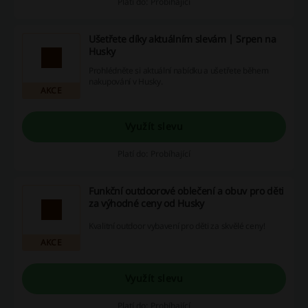
Platí do: Probíhající
Ušetřete díky aktuálním slevám | Srpen na
Husky
Prohlédněte si aktuální nabídku a ušetřete během
nakupování v Husky.
AKCE
Využít slevu
Platí do: Probíhající
Funkční outdoorové oblečení a obuv pro děti
za výhodné ceny od Husky
Kvalitní outdoor vybavení pro děti za skvělé ceny!
AKCE
Využít slevu
Platí do: Probíhající