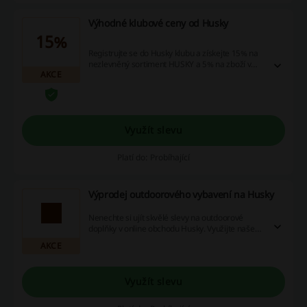
Výhodné klubové ceny od Husky
15%
Registrujte se do Husky klubu a získejte 15% na
nezlevněný sortiment HUSKY a 5% na zboží v
AKCE
akci, 60 dnů na vracení zboží a prodlouženou
záruku na 3 roky.
Využít slevu
Platí do: Probíhající
Výprodej outdoorového vybavení na Husky
Nenechte si ujít skvělé slevy na outdoorové
doplňky v online obchodu Husky. Využijte naše
slevové kódy, zajímavé akce a získejte cashback
AKCE
na své nákupy. Ušetřete ještě dnes!
Využít slevu