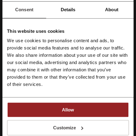
Consent
Details
About
K24 slevovy kod
Pařížské parfémy slevový kod
Siko kupon
top4running slevovy kod
Prima+ kupon
This website uses cookies
adidas.cz sleva
We use cookies to personalise content and ads, to
Registrujte se přes Facebook
provide social media features and to analyse our traffic.
We also share information about your use of our site with
Více o Husky
our social media, advertising and analytics partners who
Registrujte se přes Google
may combine it with other information that you’ve
Co víme o Husky?
provided to them or that they’ve collected from your use
Registrujte si svůj e-mail
Prozkoumejte širokou škálu
outdoorového vybavení
na
Husky
s
of their services.
lákavými
akcemi a slevami
, abyste se připravili na další
dobrodružství. S obsáhlým sortimentem vysoce kvalitních položek
poskytuje Husky vše potřebné pro outdoorové nadšence.
Allow
Slevová nabídka:
Zadejte promo kód HSK20 a získejte 20% slevu na
všechny produkty značky HUSKY, včetně těch, které jsou již v prodeji!
Registrací potvrzujete, že jste si přečetli a souhlasíte "
se smluvními
Segment oblečení:
podmínkami
“ a "
zásady ochrany osobních údajů.
“
Customize
Dámské oblečení
: bundy, termoprádlo, mikiny, svetry, vesty,
roláky, kalhoty, šortky, sukně, trička, košile, doplňky a