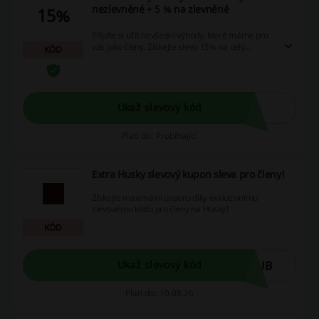
nezlevněné + 5 % na zlevněné
15%
Přijďte si užít nevšední výhody, které máme pro
vás jako členy. Získejte slevu 15% na celý
KÓD
sortiment HUSKY, který není ve slevě, a navíc
máme pro vás slevu 5% na vše, co je právě v
akci. Nenechte si ujít tuto skvělou příležitost a
nakupujte chytře s našimi výjimečnými
slevovými kódy, reklamními akcemi a cashback
Ukaž slevový kód
nabídkami.
Platí do: Probíhající
Extra Husky slevový kupon sleva pro členy!
Získejte maximální úsporu díky exkluzivnímu
slevovému kódu pro členy na Husky!
KÓD
LUB
Ukaž slevový kód
Platí do: 10.08.26