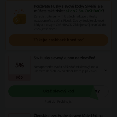
Používáte Husky slevové kódy? Skvělé, ale
můžete také získat
až do 2.5% CASHBACK
!
Zaregistrujte se nyní! U všech nákupů v Husky
nezapomeňte začít s Picodi. Zde vyhledejte slevové
kódy a aktivujte CASHBACK. Získejte svůj první až do
2.5% ještě dnes!
Získejte cashback hned teď
5% Husky slevový kupon na zlevněné
5%
Nezapomeňte využít náš zvláštní slevový kód a
ušetřete dalších 5% na zboží, které je již v akci!
Použijte níže uvedený kód a objevte výhody
KÓD
nakupování s námi, včetně dalších slev, akcí a
cashback nabídek. Platnost není známá.
SKY
Ukaž slevový kód
Platí do: Probíhající
Členské slevy: Husky slevové kódy 15% na