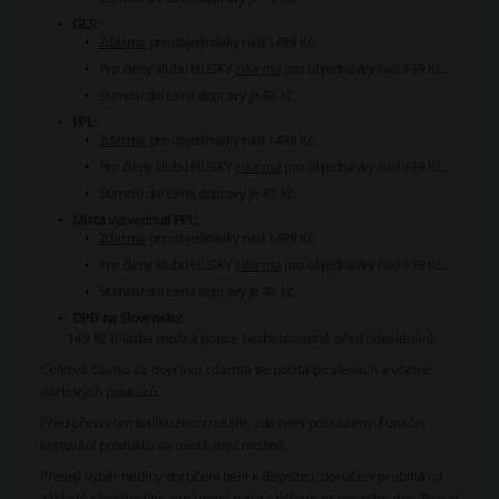
GLS:
Zdarma
pro objednávky nad 1499 Kč.
Pro členy klubu HUSKY
zdarma
pro objednávky nad 999 Kč.
Standardní cena dopravy je 89 Kč.
PPL:
Zdarma
pro objednávky nad 1499 Kč.
Pro členy klubu HUSKY
zdarma
pro objednávky nad 999 Kč.
Standardní cena dopravy je 89 Kč.
Místa vyzvednutí PPL:
Zdarma
pro objednávky nad 1499 Kč.
Pro členy klubu HUSKY
zdarma
pro objednávky nad 999 Kč.
Standardní cena dopravy je 49 Kč.
DPD na Slovensko:
149 Kč (Platba možná pouze bezhotovostně před odesláním).
Celková částka za dopravu zdarma se počítá po slevách a včetně
dárkových poukazů.
Před převzetím balíku zkontrolujte, zda není poškozený. Funkční
testování produktu na místě není možné.
Přesný výběr hodiny doručení není k dispozici; doručení probíhá na
základě předchozího oznámení kurýra během pracovního dne. Pokud