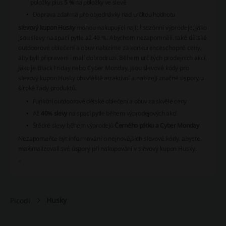
položky plus
5 %
na položky ve slevě
Doprava zdarma pro objednávky nad určitou hodnotu
slevový kupon Husky
mohou nakupující najít i sezónní výprodeje, jako
jsou slevy na spací pytle až 40 %. Abychom nezapomněli, také dětské
outdoorové oblečení a obuv nabízíme za konkurenceschopné ceny,
aby byli připraveni i malí dobrodruzi. Během určitých prodejních akcí,
jako je Black Friday nebo Cyber Monday, jsou slevové kódy pro
slevový kupon Husky obzvláště atraktivní a nabízejí značné úspory u
široké řady produktů.
Funkční outdoorové dětské oblečení a obuv za skvělé ceny
Až
40% slevy
na spací pytle během výprodejových akcí
Štědré slevy během výprodejů
Černého pátku a Cyber Monday
Nezapomeňte být informováni o nejnovějších slevové kódy, abyste
maximalizovali své úspory při nakupování v slevový kupon Husky.
"
Husky
Picodi