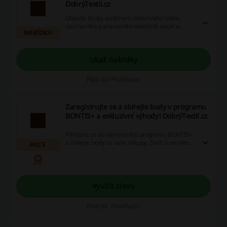
DobrýTextil.cz
Objevte široký sortiment reklamního textilu,
sportovního a pracovního oblečení, obuvi a
NABÍDKA
domácího textilu, a využijte výhodné slevové
kódy pro úsporu na každém nákupu. Investujte
své úspory do věcí, které skutečně chcete!
Ukaž nabídky
Platí do: Probíhající
Zaregistrujte se a sbírejte body v programu
BONTIS+ a exkluzivní výhody! DobrýTextil.cz
Přihlaste se do věrnostního programu BONTIS+
a získejte body za vaše nákupy, čímž si otevřete
AKCE
cestu k atraktivním nabídkám a výhodám. Tento
program vám přináší exkluzivní možnosti, jak
maximálně využít vaše online nákupy.
Využít slevu
Platí do: Probíhající