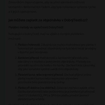
Zákazníkům doporučujeme, aby se před odesláním stížnosti
seznámili s Reklamačním řádem, aby byla reklamace vyřízena rychle
a k jejich spokojenosti.
Jak můžete zaplatit za objednávku v DobrýTextil.cz?
Platební metody ve společnosti DobryTextil
Nakupující v DobryTextil mají na výběr z různých platebních
možností:
Platba v hotovosti:
Zákazníci se mohou rozhodnout pro platbu v
hotovosti při vyzvednutí objednávky na fyzickém místě prodejny
v Bystřici pod Hostýnem.
Bankovní převod:
Podrobnosti o bankovním převodu jsou
odeslány s e-mailem s potvrzením objednávky. Převody lze
provádět na účet obchodu u Fio banky. Obchod žádá zákazníky,
aby jako variabilní symbol uvedli číslo objednávky.
Platební karta nebo expresní převod:
Obchod přijímá online
platby kreditní kartou nebo expresním převodem
prostřednictvím platební brány GoPay.
Platba při dobírce (na dobírku):
Zákazníci mohou zaplatit celou
částku doručovateli nebo poštovnímu pracovníkovi při převzetí
zboží. U zásilek GLS, PPL a DPD lze platby provést pomocí
platební karty u řidiče.