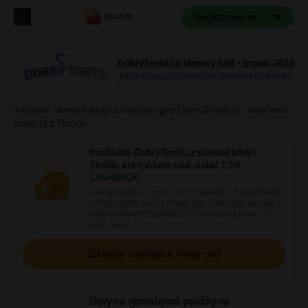
Registrovat se
DobrýTextil.cz slevový kód - Srpen 2026
Jak to funguje?
Všeobecné obchodní podmínky
Aktuální slevové kódy a nabídky pro DobrýTextil.cz - ověřeno
experty z Picodi
Používáte DobrýTextil.cz slevové kódy?
Skvělé, ale můžete také získat
1.3%
CASHBACK
!
Zaregistrujte se nyní! U všech nákupů v DobrýTextil.cz
nezapomeňte začít s Picodi. Zde vyhledejte slevové
kódy a aktivujte CASHBACK. Získejte svůj první 1.3%
ještě dnes!
Získejte cashback hned teď
Slevy na výprodejové položky na