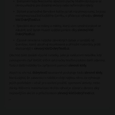
Exkluzivní řada fleecového oblečení značky Malfini dostupná se
slevou vhodná pro chladné večery nebo neformální výlety.
Stylové a pohodlné flanelové košile za tak rozumnou cenu, že jsou
nezbytnou součástí každého šatníku, s přidanou výhodou
slevový
kód DobrýTextil.cz
.
Speciální akce na mikiny a mikiny, která vám umožní stylově se
zútulnit, aniž byste museli vydělat peníze, díky
slevový kód
DobrýTextil.cz
.
Časově omezená nabídka zlevněných žabek a sandálů od
Gumbies, které obsahují recyklované a přírodní materiály, ještě
dostupnější s
slevový kód DobrýTextil.cz
.
Obchod také zavádí včasné nabídky, jako je exkluzivní nabídka, kdy
zakoupením čtyř BASIC triček od značky Malfini získáte další zdarma.
Tuto a další nabídky lze zpříjemnit pomocí
slevové kódy
.
Abych to shrnul,
dobrytextil
soustavně poskytuje řadu
slevové kódy
,
která zajistí, že zákazníci v nabídce vždy najdou něco, co vyhovuje
jejich potřebám – ať už pro osobní použití, sportovní aktivity, nebo
dárky. Klíčem k maximalizaci těchto výhod je zůstat v obraze díky
nejnovějším akcím a příležitostem
slevový kód DobrýTextil.cz
.
“