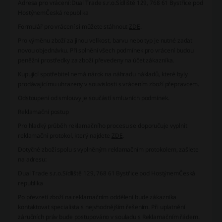
Adresa pro vrácení:
Dual Trade s.r.o.
Sídliště 129, 768 61 Bystřice pod
HostýnemČeská republika
Formulář pro vrácení si můžete stáhnout
ZDE
.
Pro výměnu zboží za jinou velikost, barvu nebo typ je nutné zadat
novou objednávku. Při splnění všech podmínek pro vrácení budou
peněžní prostředky za zboží převedeny na účet zákazníka.
Kupující spotřebitel nemá nárok na náhradu nákladů, které byly
prodávajícímu uhrazeny v souvislosti s vrácením zboží přepravcem.
Odstoupení od smlouvy je součástí smluvních podmínek.
Reklamační postup
Pro hladký průběh reklamačního procesu se doporučuje vyplnit
reklamační protokol, který najdete
ZDE
.
Dotyčné zboží spolu s vyplněným reklamačním protokolem, zašlete
na adresu:
Dual Trade s.r.o.
Sídliště 129, 768 61 Bystřice pod Hostýnem
Česká
republika
Po převzetí zboží na reklamačním oddělení bude zákazníka
kontaktovat specialista s nejvhodnějším řešením. Při uplatnění
záručních práv bude postupováno v souladu s Reklamačním řádem.