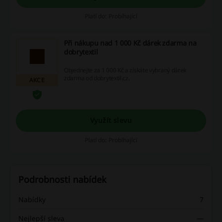
Platí do: Probíhající
Při nákupu nad 1 000 Kč dárek zdarma na
dobrytextil
Objednejte za 1 000 Kč a získáte vybraný dárek
zdarma od dobrytextil.cz.
AKCE
Využít slevu
Platí do: Probíhající
Podrobnosti nabídek
Nabídky
7
Nejlepší sleva
—