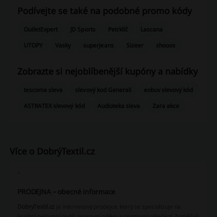
Podívejte se také na podobné promo kódy
OutletExpert
JD Sports
Petrklíč
Lascana
UTOPY
Vasky
superjeans
Sizeer
shooos
Zobrazte si nejoblíbenější kupóny a nabídky
tescoma sleva
slevový kod Generali
eobuv slevový kód
ASTRATEX slevový kód
Audioteka sleva
Zara akce
Více o DobrýTextil.cz
"
PRODEJNA – obecné informace
DobryTextil.cz
je internetový prodejce, který se specializuje na
kvalitní reklamní textil
, pracovní oděvy a sportovní oblečení. Zaměřují