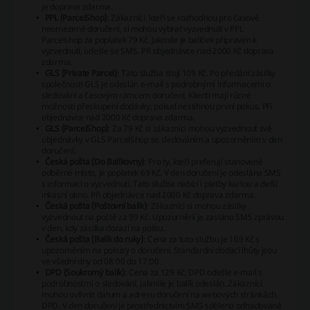
je doprava zdarma.
PPL (ParcelShop)
: Zákazníci, kteří se rozhodnou pro časově
neomezené doručení, si mohou vybrat vyzvednutí v PPL
Parcelshop za poplatek 79 Kč. Jakmile je balíček připraven k
vyzvednutí, odešle se SMS. Při objednávce nad 2000 Kč doprava
zdarma.
GLS (Private Parcel)
: Tato služba stojí 109 Kč. Po předání zásilky
společnosti GLS je odeslán e-mail s podrobnými informacemi o
sledování a časovým rámcem doručení. Klienti mají různé
možnosti přeskupení dodávky, pokud nestihnou první pokus. Při
objednávce nad 2000 Kč doprava zdarma.
GLS (ParcelShop)
: Za 79 Kč si zákazníci mohou vyzvednout své
objednávky v GLS ParcelShop se sledováním a upozorněním v den
doručení.
Česká pošta (Do Balíkovny)
: Pro ty, kteří preferují stanovené
odběrné místo, je poplatek 69 Kč. V den doručení je odeslána SMS
s informací o vyzvednutí. Tato služba nabízí i platby kartou a delší
inkasní okno. Při objednávce nad 2000 Kč doprava zdarma.
Česká pošta (Poštovní balík)
: Zákazníci si mohou zásilky
vyzvednout na poště za 99 Kč. Upozornění je zasláno SMS zprávou
v den, kdy zásilka dorazí na poštu.
Česká pošta (Balík do ruky)
: Cena za tuto službu je 109 Kč s
upozorněním na pokusy o doručení. Standardní dodací lhůty jsou
ve všední dny od 08:00 do 17:00.
DPD (Soukromý balík)
: Cena za 129 Kč, DPD odešle e-mail s
podrobnostmi o sledování, jakmile je balík odeslán. Zákazníci
mohou ovlivnit datum a adresu doručení na webových stránkách
DPD. V den doručení je prostřednictvím SMS sděleno odhadované