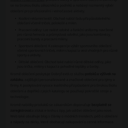
se na širokou škálu zákazníků a podniků a nabízejí rozmanitý výběr
oblečení pro profesionální i volnočasové aktivity.
Kvalitní reklamní textil:
Obchod nabízí řadu přizpůsobitelného
oblečení včetně triček, polokošil a mikin.
Pracovní oděvy:
Lze nalézt odolné a funkční uniformy navržené
pro různá řemesla a průmyslová odvětví, jako jsou kombinézy,
pracovní bundy a pracovní mikiny.
Sportovní oblečení:
K zakoupení je výběr sportovního oblečení
včetně sportovních triček, mikin s kapucí a vest vhodných pro různé
sporty a aktivity.
Dětské oblečení:
Obchod také nabízí různé dětské oděvy, jako
jsou trička, mikiny s kapucí a pohodlné tepláky a šortky.
Kromě oblečení poskytuje DobryTextil.cz službu
potisků a výšivek na
zakázku
, zajišťující personalizované a značkové oblečení pro týmy a
firmy. K poskytování vysoce kvalitního přizpůsobení pro širokou škálu
oblečení a doplňků z jejich katalogu se používají pokročilé stroje a
technologie.
Kromě nabídky produktů se zákazníkům doporučuje
bezplatně se
zaregistrovat
a získat e-knihu s tipy, jak udržet oblečení jako nové.
Web také obsahuje blog s články o módních trendech, péči o oblečení
a nápady na dárky, které obohacují nakupování o cenné informace.