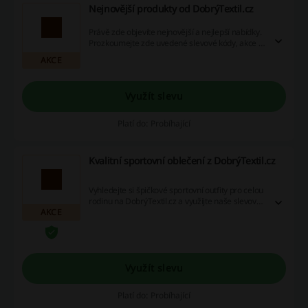
Nejnovější produkty od DobrýTextil.cz
Právě zde objevíte nejnovější a nejlepší nabídky.
Prozkoumejte zde uvedené slevové kódy, akce a
cashback nabídky a ušetřete ještě více na svých
AKCE
online nákupech!
Využít slevu
Platí do: Probíhající
Kvalitní sportovní oblečení z DobrýTextil.cz
Vyhledejte si špičkové sportovní outfity pro celou
rodinu na DobrýTextil.cz a využijte naše slevové
AKCE
kódy, promoakce a cashback nabídky pro ještě
výhodnější nákup. Nechejte se inspirovat a
ulovte ty nejlepší kousky ještě levněji!
Využít slevu
Platí do: Probíhající