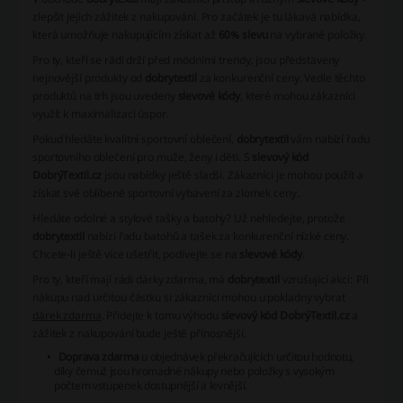
zlepšit jejich zážitek z nakupování. Pro začátek je tu lákavá nabídka,
která umožňuje nakupujícím získat až
60% slevu
na vybrané položky.
Pro ty, kteří se rádi drží před módními trendy, jsou představeny
nejnovější produkty od
dobrytextil
za konkurenční ceny. Vedle těchto
produktů na trh jsou uvedeny
slevové kódy
, které mohou zákazníci
využít k maximalizaci úspor.
Pokud hledáte kvalitní sportovní oblečení,
dobrytextil
vám nabízí řadu
sportovního oblečení pro muže, ženy i děti. S
slevový kód
DobrýTextil.cz
jsou nabídky ještě sladší. Zákazníci je mohou použít a
získat své oblíbené sportovní vybavení za zlomek ceny.
Hledáte odolné a stylové tašky a batohy?
Už nehledejte, protože
dobrytextil
nabízí řadu batohů a tašek za konkurenční nízké ceny.
Chcete-li ještě více ušetřit, podívejte se na
slevové kódy
.
Pro ty, kteří mají rádi dárky zdarma, má
dobrytextil
vzrušující akci: Při
nákupu nad určitou částku si zákazníci mohou u pokladny vybrat
dárek zdarma
. Přidejte k tomu výhodu
slevový kód DobrýTextil.cz
a
zážitek z nakupování bude ještě přínosnější.
Doprava zdarma
u objednávek překračujících určitou hodnotu,
díky čemuž jsou hromadné nákupy nebo položky s vysokým
počtem vstupenek dostupnější a levnější.