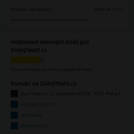
Poslední aktualizace
29.07.26 15:23
Používáme affiliate odkazy a můžeme obdržet provizi.
Hodnocení slevových kódů pro
DobrýTextil.cz
Průměrné hodnocení: 4.49, na základě 297 hlasů.
Kontakt na DobrýTextil.cz:
Dual Trade s.r.o., Sazovická 455/28, 15521 Praha 5
+420 608 330 123
Ukaž email
DobrýTextil.cz