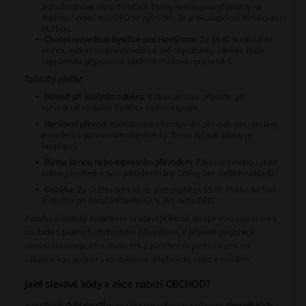
jednohodinové okno doručení. Platby kartou jsou přijímány na
dobírku. Společnost DPD se pyšní tím, že je ekologickou doručovací
službou.
Osobní vyzvednutí Bystřice pod Hostýnem
: Za 39 Kč si zákazníci
mohou vybrat osobní vyzvednutí své objednávky. Jakmile bude
objednávka připravena, obdrží e-mailové upozornění.
Způsoby platby:
Hotově při osobním odběru
: K dispozici bez příplatku při
vyzvednutí v lokalitě Bystřice pod Hostýnem.
Bankovní převod
: Podrobnosti o bankovním převodu jsou zaslány
e-mailem s potvrzením objednávky. Tento způsob platby je
bezplatný.
Platba kartou nebo expresním převodem
: Zákazníci mohou platit
online prostřednictvím platební brány GoPay bez dalších nákladů.
Dobírka
: Za službu dobírka se platí poplatek 39 Kč. Platba kartou
je možná při doručení balíku GLS, PPL nebo DPD.
Položky zůstávají majetkem prodávajícího až do úplného zaplacení v
souladu s platným obchodním zákoníkem. V případě jakýchkoli
dotazů souvisejících s dodacími a platebními podmínkami lze
zákaznickou podporu kontaktovat telefonicky nebo e-mailem.
Jaké slevové kódy a akce nabízí OBCHOD?
V obchodě
dobrytextil
mají zákazníci přístup k různým
slevové kódy
>