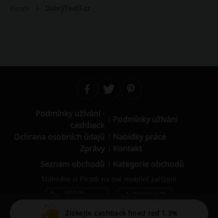
DobrýTextil.cz
Picodi
Podmínky užívání -
Podmínky užívání
cashback
Ochrana osobních údajů
Nabídky práce
Zprávy
Kontakt
Seznam obchodů
Kategorie obchodů
Stáhněte si Picodi na své mobilní zařízení
Získejte cashback hned teď 1.3%
© 2010 – 2026 Picodi.com All Rights Reserved