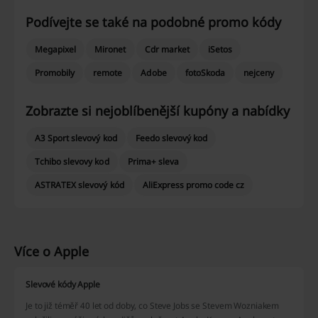
Podívejte se také na podobné promo kódy
Megapixel
Mironet
Cdr market
iSetos
Promobily
remote
Adobe
fotoSkoda
nejceny
Zobrazte si nejoblíbenější kupóny a nabídky
A3 Sport slevový kod
Feedo slevový kod
Tchibo slevovy kod
Prima+ sleva
ASTRATEX slevový kód
AliExpress promo code cz
Více o Apple
Slevové kódy Apple
Je to již téměř 40 let od doby, co Steve Jobs se Stevem Wozniakem