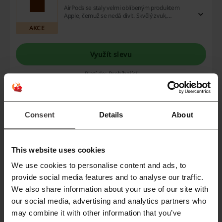
AirPods se staly velmi oblíbeným produktem
Apple, čemuž se nedá divit. Skvělý zvuk,
designové provedení a praktičnost v jednom.
AKCE
Využít slevu
Platí do: Probíhající
Doručení zdarma na Apple
Consent
Details
About
Doručení zdarma pro každou objednávku na Apple.
AKCE
This website uses cookies
Využít slevu
We use cookies to personalise content and ads, to
provide social media features and to analyse our traffic.
Platí do: Probíhající
We also share information about your use of our site with
our social media, advertising and analytics partners who
may combine it with other information that you’ve