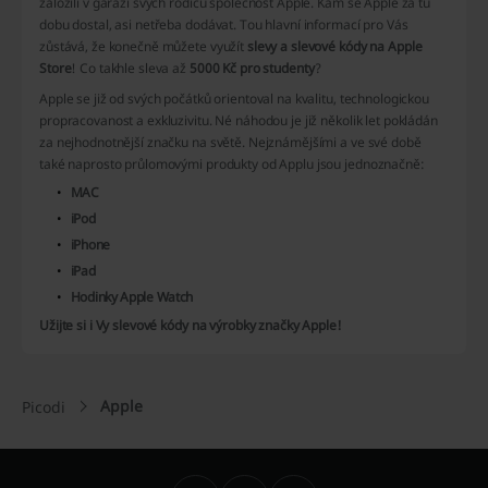
založili v garáži svých rodičů společnost Apple. Kam se Apple za tu
dobu dostal, asi netřeba dodávat. Tou hlavní informací pro Vás
zůstává, že konečně můžete využít
slevy a slevové kódy na Apple
Store
! Co takhle sleva až
5000 Kč pro studenty
?
Apple se již od svých počátků orientoval na kvalitu, technologickou
propracovanost a exkluzivitu. Né náhodou je již několik let pokládán
za nejhodnotnější značku na světě. Nejznámějšími a ve své době
také naprosto průlomovými produkty od Applu jsou jednoznačně:
MAC
iPod
iPhone
iPad
Hodinky Apple Watch
Užijte si i Vy slevové kódy na výrobky značky Apple!
Apple
Picodi