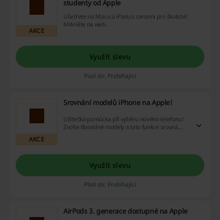
studenty od Apple
Ušetřete na Macu a iPadu s cenami pro školství!
Mrkněte na web.
AKCE
Využít slevu
Platí do: Probíhající
Srovnání modelů iPhone na Apple!
Užitečká pomůcka při výběru nového telefonu!
Zvolte libovolné modely a tato funkce srovná
jejich parametry.
AKCE
Využít slevu
Platí do: Probíhající
AirPods 3. generace dostupné na Apple