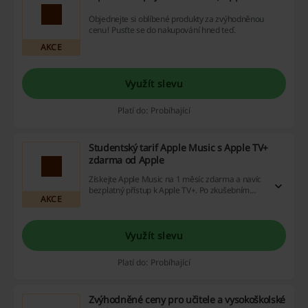
Objednejte si oblíbené produkty za zvýhodněnou
cenu! Pusťte se do nakupování hned teď.
AKCE
Využít slevu
Platí do: Probíhající
Studentský tarif Apple Music s Apple TV+
zdarma od Apple
Získejte Apple Music na 1 měsíc zdarma a navíc
bezplatný přístup k Apple TV+. Po zkušebním
AKCE
období můžete mít obojí za studentskou cenu 89
Kč!
Využít slevu
Platí do: Probíhající
Zvýhodněné ceny pro učitele a vysokoškolské