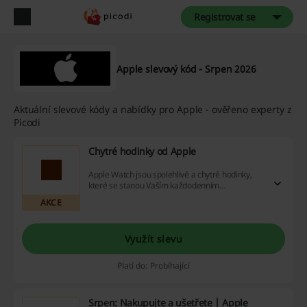
Registrovat se
Apple slevový kód - Srpen 2026
Aktuální slevové kódy a nabídky pro Apple - ověřeno experty z
Picodi
Chytré hodinky od Apple
Apple Watch jsou spolehlivé a chytré hodinky,
které se stanou Vaším každodenním
pomocníkem a budou zdobit Vaše zápěstí.
AKCE
Využít slevu
Platí do: Probíhající
Srpen: Nakupujte a ušetřete | Apple