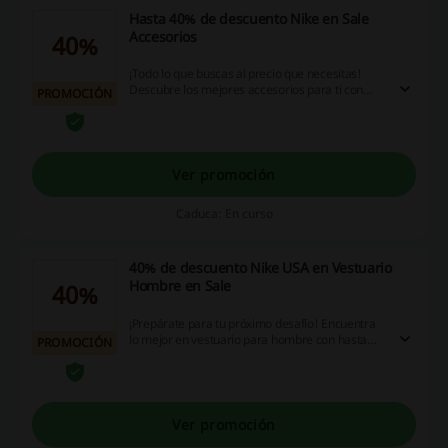
Hasta 40% de descuento Nike en Sale
Accesorios
40%
¡Todo lo que buscas al precio que necesitas!
Descubre los mejores accesorios para ti con
PROMOCIÓN
hasta 40% de descuento en Nike. ¡Haz click y
aprovecha ya!
Ver promoción
Caduca: En curso
40% de descuento Nike USA en Vestuario
Hombre en Sale
40%
¡Prepárate para tu próximo desafío! Encuentra
lo mejor en vestuario para hombre con hasta
PROMOCIÓN
40% de descuento en las ofertas de Sale en Nike
USA. ¡Aprovecha esta oportunidad!
Ver promoción