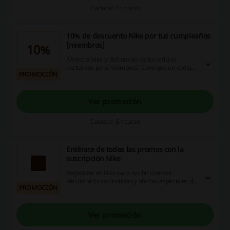
Caduca: En curso
10% de descuento Nike por tus cumpleaños
[miembros]
10%
¡Únete a Nike y disfruta de los beneficios
exclusivos para miembros! Consigue un codigo
PROMOCIÓN
descuento Nike con un 10% de descuento Nike
por tus cumpleaños y disfruta de tu compra.
Entra en la web y descubre los detalles de la
promoción.
Ver promoción
Caduca: En curso
Entérate de todas las promos con la
suscripción Nike
Regístrate en Nike para recibir correos
electrónicos con noticias y ofertas especiales de
PROMOCIÓN
la familia de marcas Nike, incluidas Jordan y
Hurley. No te pierdas ninguna novedad,
beneficio o descuento Nike. ¿A qué esperas?
Ver promoción