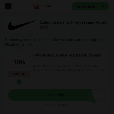
Registrarse
Codigo descuento Nike y rebaja - Agosto
2026
Cupones y promociones de Nike validados por el equipo de
Picodi Colombia
-10% de descuento Nike para estudiantes
10%
¿Eres estudiante? Confirma tu estatus y disfruta
de un 10% de descuento Nike en tu próxima
CÓDIGO
compra. El codigo descuento Nike llegará a tu
correo electrónico. Un uno por persona. Cada
mes puedes conseguir un nuevo cupón. ¡No te lo
pierdas!
Ver código
Caduca: En curso