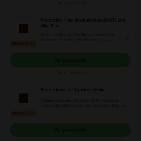
Caduca: En curso
Promoción Nike: devoluciones GRATIS con
Nike Plus
Hazte miembro de Nike Plus y aprovecha los
beneficios exclusivos. Uno de ellos son las
PROMOCIÓN
devoluciones gratuitas. Ahorita puedes hacer
compra en línea, probar las prendas y los tenis
en casa y devolverlos sin costo adicional si no te
gustan. ¡Qué chido!
Ver promoción
Caduca: En curso
Promociones de Agosto en Nike
¿Quieres disfrutar de lo mejor de Nike? Echa un
vistazo a las ofertas especiales de Agosto. ¡Haz clic!
PROMOCIÓN
Ver promoción