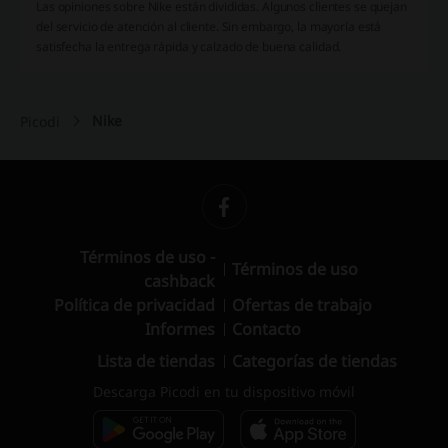
Las opiniones sobre Nike están divididas. Algunos clientes se quejan
del servicio de atención al cliente. Sin embargo, la mayoría está
satisfecha la entrega rápida y calzado de buena calidad.
Nike
Picodi
Términos de uso -
Términos de uso
cashback
Política de privacidad
Ofertas de trabajo
Informes
Contacto
Lista de tiendas
Categorías de tiendas
Descarga Picodi en tu dispositivo móvil