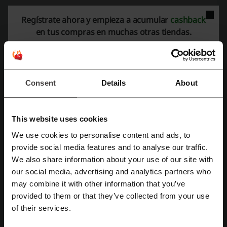
Echa un vistazo a códigos promocionales
Regístrate ahora y empieza a acumular
cashback
similares también
en tus compras en muchas otras tiendas.
Gafas World
Farmatodo
Natura
Lentesplus
Hawkers
Consent
Details
About
Mira los cupones y ofertas más populares
descuento Jumbo
cupón McDonald's
This website uses cookies
descuento Studio F
cupón descuento Metro
We use cookies to personalise content and ads, to
Regístrate con Facebook
provide social media features and to analyse our traffic.
cupón SHEIN
We also share information about your use of our site with
our social media, advertising and analytics partners who
Regístrate con Google
may combine it with other information that you’ve
Más sobre Locatel:
provided to them or that they’ve collected from your use
Regístrate con el correo electrónico
of their services.
Locatel, donde encontramos todos los productos que necesitamos