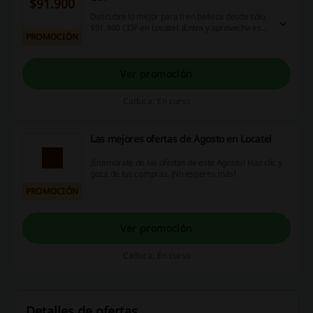
$91.900
Descubre lo mejor para ti en belleza desde sólo
$91.900 COP en Locatel. ¡Entra y aprovecha esta
PROMOCIÓN
oportunidad! ¡Haz clic!
Ver promoción
Caduca: En curso
Las mejores ofertas de Agosto en Locatel
¡Enamórate de las ofertas de este Agosto! Haz clic y
goza de tus compras. ¡No esperes más!
PROMOCIÓN
Ver promoción
Caduca: En curso
Detalles de ofertas