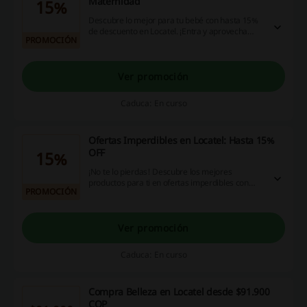
Maternidad
15%
Descubre lo mejor para tu bebé con hasta 15%
de descuento en Locatel. ¡Entra y aprovecha
PROMOCIÓN
esta oportunidad! ¡Haz clic!
Ver promoción
Caduca: En curso
Ofertas Imperdibles en Locatel: Hasta 15%
OFF
15%
¡No te lo pierdas! Descubre los mejores
productos para ti en ofertas imperdibles con
PROMOCIÓN
hasta 15% de descuento en Locatel. ¡Entra y
aprovecha esta oportunidad! ¡Haz clic!
Ver promoción
Caduca: En curso
Compra Belleza en Locatel desde $91.900
COP