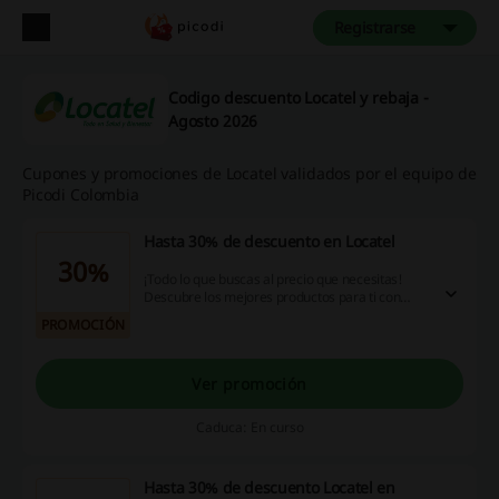
Registrarse
Codigo descuento Locatel y rebaja -
Agosto 2026
Cupones y promociones de Locatel validados por el equipo de
Picodi Colombia
Hasta 30% de descuento en Locatel
30%
¡Todo lo que buscas al precio que necesitas!
Descubre los mejores productos para ti con
hasta 30% de descuento en Locatel. ¡Haz click y
PROMOCIÓN
aprovecha ya!
Ver promoción
Caduca: En curso
Hasta 30% de descuento Locatel en