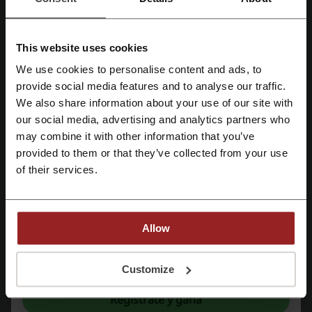
cupón SHEIN
cupón Rappi
cupón descuento adidas
cupón descuento Koaj
descuento Studio F
This website uses cookies
We use cookies to personalise content and ads, to
Regístrate con Facebook
provide social media features and to analyse our traffic.
We also share information about your use of our site with
Más sobre Avast:
our social media, advertising and analytics partners who
Regístrate con Google
may combine it with other information that you’ve
¿Qué sabemos sobre Avast?
provided to them or that they’ve collected from your use
Avast Free Antivirus es un software que proporciona
protección
Regístrate con el correo electrónico
of their services.
básica
para todos tus dispositivos, detectando
nuevas amenazas
desconocidas
. Con más de
435 millones de usuarios en todo el
mundo
, Avast lleva más de 30 años ofreciendo experiencia en
seguridad informática.
Allow
El
Avast Free Antivirus
incluye:
6 capas de seguridad
Al registrarse, confirma haber leído y aceptado "
Términos y condiciones
" y la
"
Política de privacidad.
"
Customize
Facilidad de instalación y uso
Seguridad de redes Wi-Fi
Regístrate y gana
Protección contra ataques de ransomware