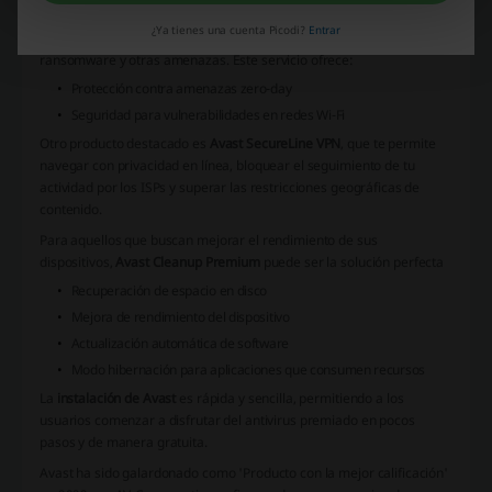
Además, Avast ofrece
Avast Premium Security
, una solución de
¿Ya tienes una cuenta Picodi?
Entrar
seguridad avanzada que brinda protección completa contra virus,
ransomware y otras amenazas. Este servicio ofrece:
Protección contra amenazas zero-day
Seguridad para vulnerabilidades en redes Wi-Fi
Otro producto destacado es
Avast SecureLine VPN
, que te permite
navegar con privacidad en línea, bloquear el seguimiento de tu
actividad por los ISPs y superar las restricciones geográficas de
contenido.
Para aquellos que buscan mejorar el rendimiento de sus
dispositivos,
Avast Cleanup Premium
puede ser la solución perfecta
Recuperación de espacio en disco
Mejora de rendimiento del dispositivo
Actualización automática de software
Modo hibernación para aplicaciones que consumen recursos
La
instalación de Avast
es rápida y sencilla, permitiendo a los
usuarios comenzar a disfrutar del antivirus premiado en pocos
pasos y de manera gratuita.
Avast ha sido galardonado como
'Producto con la mejor calificación'