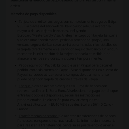
seleccionar el método de pago deseado justo antes de confirmar la
orden.
Métodos de pago disponibles:
Tarjeta de crédito:
Los pagos son completamente seguros (https
y SSL) a través del sitio web del banco asociado. Se aceptan la
mayoría de las tarjetas bancarias, incluyendo
Eurocard/Mastercard y Visa. Al elegir el pago con tarjeta bancaria
y seleccionar "confirmar mi pedido y proceder al pago", una
ventana segura del banco se abrirá para introducir los detalles de
la tarjeta directamente en el servidor seguro del banco. En ningún
momento la información de la tarjeta bancaria es visible ni se
almacena en los servidores, ni siquiera temporalmente.
Pago seguro con Paypal:
Es posible usar Paypal para pagar el
pedido, con o sin cuenta de Paypal. Si se dispone de una cuenta de
Paypal, se puede utilizar para la compra; de otra manera, se
puede pagar con tarjeta de crédito a través de Paypal.
Cheque:
Solo se aceptan cheques en Euros de bancos con
representación en la Zona Euro. Al seleccionar el pago por cheque
entre las opciones disponibles, seguir las instrucciones
proporcionadas. La dirección para enviar cheques es:
AntivirusEdition.com - EU4CMS
6 rue des Ecoliers
56140 Caro -
Francia
Transferencias bancarias:
Se aceptan transferencias de bancos
franceses, europeos e internacionales. La información necesaria
para realizar la transferencia bancaria se puede encontrar en el