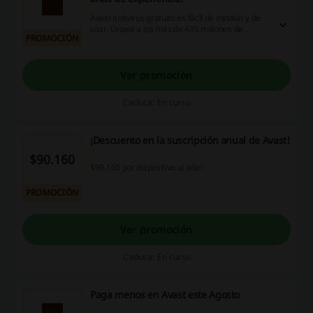
Avast antivirus gratuito es fácil de instalar y de
usar. Únase a los más de 435 millones de
PROMOCIÓN
usuarios que ya disfrutan de la tranquilidad que
les ofrece nuestra protección galardonada.
Ver promoción
Caduca: En curso
¡Descuento en la suscripción anual de Avast!
$90.160
$90.160 por dispositivo al año!
PROMOCIÓN
Ver promoción
Caduca: En curso
Paga menos en Avast este Agosto