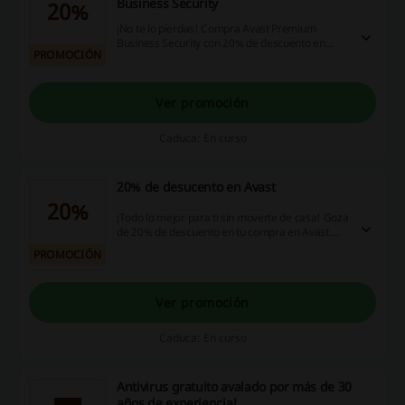
Business Security
20%
¡No te lo pierdas! Compra Avast Premium
Business Security con 20% de descuento en
PROMOCIÓN
Avast. ¡Haz click y aprovecha ya!
Ver promoción
Caduca: En curso
20% de desucento en Avast
20%
¡Todo lo mejor para ti sin moverte de casa! Goza
de 20% de descuento en tu compra en Avast.
¡Haz click y aprovecha ya!
PROMOCIÓN
Ver promoción
Caduca: En curso
Antivirus gratuito avalado por más de 30
años de experiencia!