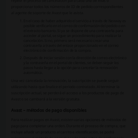
repetir el proceso de cancelación para cada una de ellas o
proporcionar todos los números de ID de pedido correspondientes
al agente de soporte de Avast que le asista.
En el caso de haber adquirido el servicio a través de Nexway es
posible verificarlo en el correo de confirmación del pedido o en
el extracto bancario. Si ya se dispone de una contraseña para
acceder al portal, se sigue un procedimiento para realizar la
cancelación. Si no, primero será necesario crear una
contraseña a través del enlace proporcionado en el correo
electrónico de confirmación de la compra.
Después de iniciar sesión con la dirección de correo electrónico
y la contraseña en el portal de clientes, se deben seguir los
pasos hasta llegar a la opción para cancelar la renovación
automática.
Una vez cancelada la renovación, la suscripción se puede seguir
utilizando hasta que finalice el periodo contratado. Al terminar la
suscripción actual, se perderá el acceso a los productos de pago de
Avast o se cambiará a la versión gratuita.
Avast – métodos de pago disponibles
Para realizar pagos en Avast, existen varias opciones de métodos de
pago para completar una orden. Durante el proceso de compra, que
incluye añadir un producto al carrito e identificación, se podrá