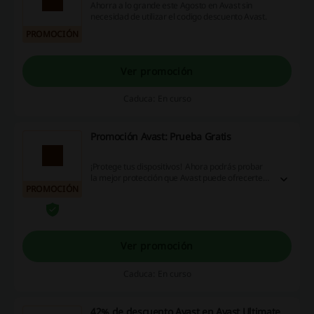
Ahorra a lo grande este Agosto en Avast sin
necesidad de utilizar el codigo descuento Avast.
PROMOCIÓN
Ver promoción
Caduca: En curso
Promoción Avast: Prueba Gratis
¡Protege tus dispositivos! Ahora podrás probar
la mejor protección que Avast puede ofrecerte
PROMOCIÓN
completamente gratis durante tiempo limitado.
¡Aprovecha esta oportunidad!
Ver promoción
Caduca: En curso
42% de descuento Avast en Avast Ultimate