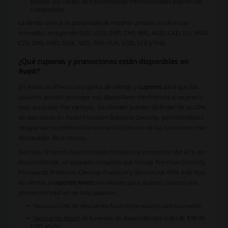
pedido. Los costes de transferencias internacionales pueden ser
compartidos.
La tienda ofrece la posibilidad de mostrar precios en diversas
monedas, incluyendo EUR, USD, GBP, CHF, BRL, AUD, CAD, ILS, MXN,
CZK, DKK, HKD, NOK, NZD, PHP, PLN, SGD, SEK y THB.
¿Qué cupones y promociones están disponibles en
Avast?
En Avast se ofrecen una gama de ofertas y
cupones
para que los
usuarios puedan proteger sus dispositivos electrónicos a un precio
más accesible. Por ejemplo, los clientes pueden disfrutar de un 20%
de descuento en Avast Premium Business Security, permitiéndoles
resguardar su información comercial con una de las soluciones más
destacadas de la marca.
Además, la tienda Avast también brinda una promoción del 42% en
Avast Ultimate, un paquete completo que incluye Premium Security,
Passwords Premium, Cleanup Premium y SecureLine VPN. Este tipo
de ofertas y
cupones Avast
son ideales para quienes buscan una
protección total en un solo paquete.
Hasta un 20% de descuento Avast en productos seleccionados.
Descuento Avast
: 42% menos en Avast Ultimate o desde $99.99
USD al año.