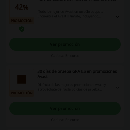
42%
¡Todo lo mejor de Avast en un sólo paquete!
Encuentra el Avast Ultimate, incluyendo
PROMOCIÓN
Premium Security, Passwords Premium,
Cleanup Premium y SecureLine VPN con 42% de
descuento o desde $99.99 USD al año. ¡No
pierdas esta oportunidad!
Ver promoción
Caduca: En curso
30 días de prueba GRATIS en promociones
Avast
Disfruta de las mejores promociones Avast y
aprovéchate de hasta 30 días de prueba
PROMOCIÓN
GRATIS. ¡Qué chévere! ¡No te lo pierdas!
Ver promoción
Caduca: En curso