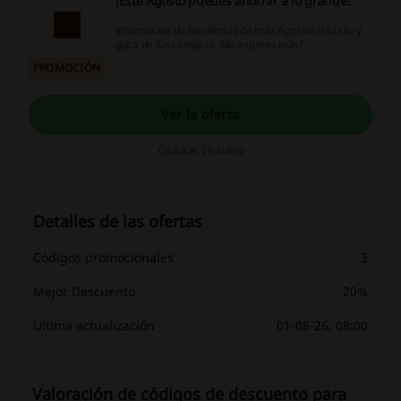
¡Este Agosto puedes ahorrar a lo grande!
¡Enamórate de las ofertas de este Agosto! Haz clic y
goza de tus compras. ¡No esperes más!
PROMOCIÓN
Ver la oferta
Caduca: En curso
Detalles de las ofertas
Códigos promocionales
3
Mejor Descuento
20%
Última actualización
01-08-26, 08:00
Valoración de códigos de descuento para