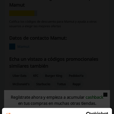
Mamut
Califica los códigos de descuento para Mamut y ayuda a otros
usuarios a elegir las mejores ofertas
Datos de contacto Mamut:
Mamut
Echa un vistazo a códigos promocionales
similares también
Uber Eats
KFC
Burger King
PedidosYa
McDonald's
Starbucks
Tottus
Rappi
Dunkin Donuts
Papa John's
Regístrate ahora y empieza a acumular
cashback
en tus compras en muchas otras tiendas.
Mira los cupones y ofertas más populares