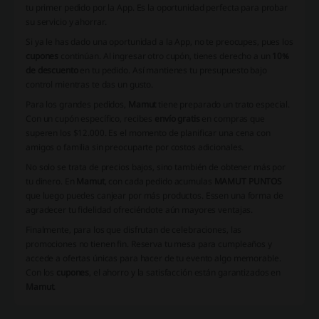
tu primer pedido por la App. Es la oportunidad perfecta para probar
su servicio y ahorrar.
Si ya le has dado una oportunidad a la App, no te preocupes, pues los
cupones
continúan. Al ingresar otro cupón, tienes derecho a un
10%
de descuento
en tu pedido. Así mantienes tu presupuesto bajo
control mientras te das un gusto.
Para los grandes pedidos,
Mamut
tiene preparado un trato especial.
Con un cupón específico, recibes
envío gratis
en compras que
superen los $12.000. Es el momento de planificar una cena con
amigos o familia sin preocuparte por costos adicionales.
No solo se trata de precios bajos, sino también de obtener más por
tu dinero. En
Mamut
, con cada pedido acumulas
MAMUT PUNTOS
que luego puedes canjear por más productos. Essen una forma de
agradecer tu fidelidad ofreciéndote aún mayores ventajas.
Finalmente, para los que disfrutan de celebraciones, las
promociones no tienen fin. Reserva tu mesa para cumpleaños y
accede a ofertas únicas para hacer de tu evento algo memorable.
Con los
cupones
, el ahorro y la satisfacción están garantizados en
Mamut
.