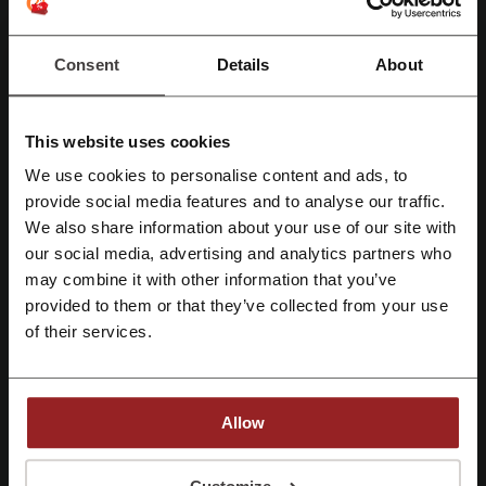
coodigo descuento Cinemark
coodigo descuento Natura
coodigo descuento Salcobrand
Consent
Details
About
coodigo descuento Falabella
coodigo descuento Cruz Verde
This website uses cookies
We use cookies to personalise content and ads, to
Regístrate con Facebook
provide social media features and to analyse our traffic.
Más sobre Mamut:
We also share information about your use of our site with
our social media, advertising and analytics partners who
Regístrate con Google
Información general sobre Mamut
may combine it with other information that you’ve
Mamut
se destaca como líder en gastronomía, ofreciendo
provided to them or that they’ve collected from your use
Regístrate con el correo electrónico
experiencias únicas para cada ocasión
. Presenta un servicio
of their services.
conveniente con
envío gratis por compras sobre $12.000
, alentando
a los clientes a canjear el
cupón
descuento
para disfrutar de sus
platos favoritos desde la comodidad de su hogar.
Menú de Mamut
incluye una variedad de opciones para satisfacer
Allow
diversas preferencias:
Menú Lunch:
Opciones ideales para un almuerzo equilibrado.
Al registrarse, confirma haber leído y aceptado "
Términos y condiciones
" y la
"
Política de privacidad.
"