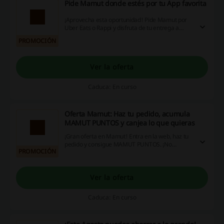
Pide Mamut donde estés por tu App favorita
¡Aprovecha esta oportunidad! Pide Mamut por
Uber Eats o Rappi y disfruta de tu entrega a
domicilio. ¡No te lo pierdas!
PROMOCIÓN
Ver la oferta
Caduca: En curso
Oferta Mamut: Haz tu pedido, acumula
MAMUT PUNTOS y canjea lo que quieras
¡Gran oferta en Mamut! Entra en la web, haz tu
pedido y consigue MAMUT PUNTOS. ¡No
PROMOCIÓN
pierdas esta oportunidad! ¡Entra ya!
Ver la oferta
Caduca: En curso