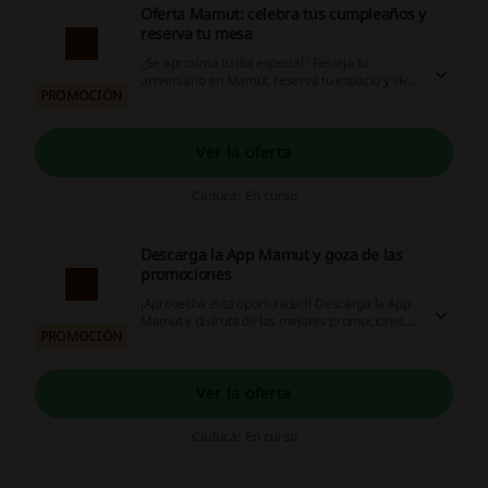
Oferta Mamut: celebra tus cumpleaños y
reserva tu mesa
¿Se aproxima tu día especial? Festeja tu
aniversario en Mamut, reserva tu espacio y vive
PROMOCIÓN
momentos excepcionales junto a tus seres
queridos. ¡No te lo pierdas! Aprovecha nuestras
promociones, códigos de descuento y ofertas de
cashback diseñados exclusivamente para ti.
Ver la oferta
¡Actúa ya!
Caduca: En curso
Descarga la App Mamut y goza de las
promociones
¡Aprovecha esta oportunidad! Descarga la App
Mamut y disfruta de las mejores promociones
PROMOCIÓN
de la tienda. ¡Dale!
Ver la oferta
Caduca: En curso