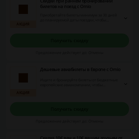
Скидки при раннем бронировании
билетов на поезд с Omio
Приобретайте билеты минимум за 30 дней
до планируемой даты поездки, чтобы
АКЦИЯ
получить скидку.
Получить скидку
Предложение действует до: Отмены
Дешевые авиабилеты в Европе с Omio
Ищите и бронируйте билеты от бюджетные
европейские авиакомпании, чтобы
сэкономить на перелёте.
АКЦИЯ
Получить скидку
Предложение действует до: Отмены
Скидка 10€ вам и 10€ вашим друзьям от