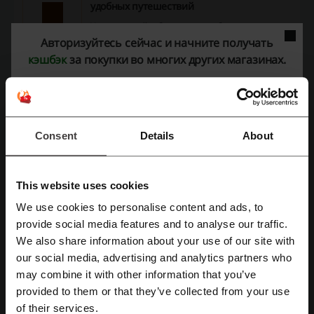
удобных путешествий
Устанавливайте бесплатное мобильное
приложения Omio для iOS и Android, чтобы
Авторизуйтесь сейчас и начните получать
АКЦИЯ
вся актуальная информация была всегда
кэшбэк
за покупки во многих других магазинах.
под рукой.
Получить скидку
Предложение действует до: Отмены
Consent
Details
About
Детали предложений
This website uses cookies
Промокоды
2
We use cookies to personalise content and ads, to
Зарегистрироваться через Facebook
Лучшая скидка
25%
provide social media features and to analyse our traffic.
We also share information about your use of our site with
Последнее обновление
1.08.26, 06:00
Зарегистрироваться через Google
our social media, advertising and analytics partners who
may combine it with other information that you’ve
provided to them or that they’ve collected from your use
Зарегистрироваться с помощью e-mail
Рейтинг промокодов для Omio
of their services.