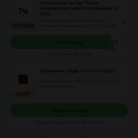
Специальная выгода 7% для
пользователей нового приложения от
7%
Omio
Скачав приложение Yeni Omio, можно
воспользоваться выгодой до 7% на покупки.
ПРОМОКОД
Это специальное предложение доступно
исключительно для пользователей
приложения.
AL7
Открыть код
Код действует до: 1.10.26
Актуальные скидки в Omio на Август!
Воспользуйтесь лучшими предложениями от
Omio в этом месяце.
АКЦИЯ
Получить скидку
Предложение действует до: Отмены