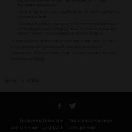
скидки при раннем бронировании билетов на поезд
благодаря промокодам.
АКЦИЯ
: Поиск дешевых авиабилетов по Европе стал проще
с помощью
Omio
.
Скидка 10€ для вас и ваших друзей: зарегистрируйтесь на
сайте, поделитесь своей реферальной ссылкой, и ваш друг
также получит скидку в 10 евро на первую поездку.
Не пропустите возможность использовать
коды
для экономии
средств во время путешествий. Скачайте мобильное
приложение «
Омио
» и всегда будьте в курсе самых выгодных
предложений
Omio
.
Omio
Picodi
Пользовательское
Пользовательское
соглашение - cashback
соглашение