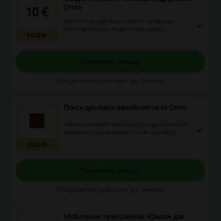
Omio
10 €
Зарегистрируйтесь на сайте по покупке
билетов «Омио», поделитесь своей
АКЦИЯ
реферальной ссылкой с друзьями и
получите бонус в размере 10 евро. Ваши
друзья также сэкономят 10 евро на первой
поездке.
Получить скидку
Предложение действует до: Отмены
Поиск дешёвых авиабилетов от Omio
«Омио» поможет вам быстро и удобно найти
самые выгодные варианты по перелёту.
Переходите по ссылке и выбирайте
АКЦИЯ
любимое направление.
Получить скидку
Предложение действует до: Отмены
Мобильное приложение «Омио» для