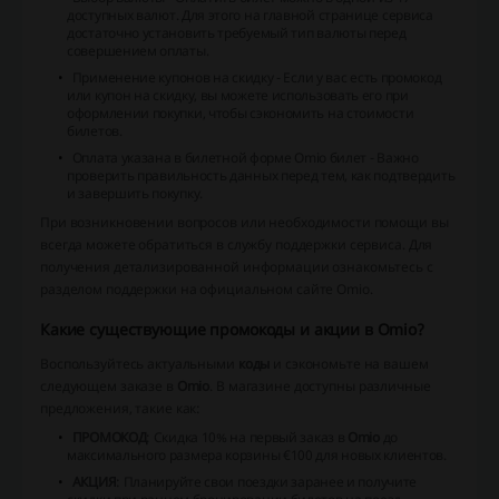
доступных валют. Для этого на главной странице сервиса
достаточно установить требуемый тип валюты перед
совершением оплаты.
Применение купонов на скидку - Если у вас есть промокод
или купон на скидку, вы можете использовать его при
оформлении покупки, чтобы сэкономить на стоимости
билетов.
Оплата указана в билетной форме Omio билет - Важно
проверить правильность данных перед тем, как подтвердить
и завершить покупку.
При возникновении вопросов или необходимости помощи вы
всегда можете обратиться в службу поддержки сервиса. Для
получения детализированной информации ознакомьтесь с
разделом поддержки на официальном сайте Omio.
Какие существующие промокоды и акции в Omio?
Воспользуйтесь актуальными
коды
и сэкономьте на вашем
следующем заказе в
Omio
. В магазине доступны различные
предложения, такие как:
ПРОМОКОД
: Скидка 10% на первый заказ в
Omio
до
максимального размера корзины €100 для новых клиентов.
АКЦИЯ
: Планируйте свои поездки заранее и получите