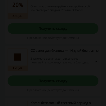
20%
Очистите, оптимизируйте и настройте свой
компьютер со скидкой 20% на CCleaner.
АКЦИЯ
Получить скидку
Предложение действует до: Отмены
CCleaner для бизнеса — 14 дней бесплатно
Экономьте время и деньги, а также
повышайте производительность благодаря
CCleaner — первые 14 дней использования
АКЦИЯ
бесплатно!
Получить скидку
Предложение действует до: Отмены
Kamo: бесплатный тестовый период в