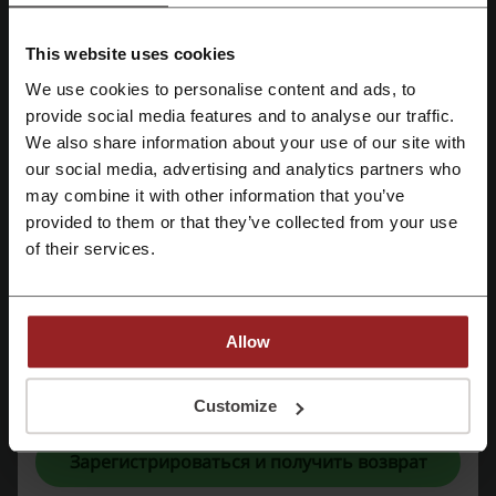
Рейтинг промокодов для CCleaner
This website uses cookies
Оцените коды скидок для CCleaner и помогите другим
We use cookies to personalise content and ads, to
Зарегистрироваться через Facebook
пользователям выбрать лучшие предложения
provide social media features and to analyse our traffic.
We also share information about your use of our site with
Контактная информация CCleaner:
Зарегистрироваться через Google
our social media, advertising and analytics partners who
Piriform Software Ltd
may combine it with other information that you’ve
110 High Holborn
provided to them or that they’ve collected from your use
Зарегистрироваться с помощью e-mail
London
of their services.
WC1V 6JS, UK
CCleaner
Allow
Смотрите также похожие промокоды
Регистрируясь, вы подтверждаете, что прочитали и приняли
A1
Binance
НА СВЯЗИ
Life
МТС
MI BY
«
Пользовательское соглашение
» и «
Условия обработки персональных
Customize
данных
».
XiStore
Зарегистрироваться и получить возврат
Смотрите самые популярные купоны и