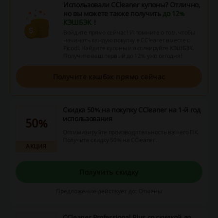
Использовали CCleaner купоны? Отлично,
но вы можете также получить
до 12%
КЭШБЭК
!
Войдите прямо сейчас! И помните о том, чтобы
начинать каждую покупку в CCleaner вместе с
Picodi. Найдите купоны и активируйте КЭШБЭК.
Получите ваш первый до 12% уже сегодня!
Получите кэшбэк прямо сейчас
Скидка 50% на покупку CCleaner на 1-й год
использования
50%
Оптимизируйте производительность вашего ПК.
Получите скидку 50% на CCleaner.
АКЦИЯ
Получить скидку
Предложение действует до: Отмены
CCleaner Professional Plus со скидкой до