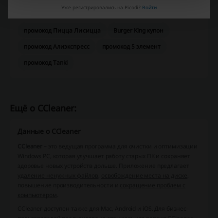
Уже регистрировались на Picodi?
Войти
предложения.
промокод Пицца Лисицца
Burger King купон
промокод Алиэкспресс
промокод 5 элемент
промокод Tanki
Ещё о CCleaner:
Данные о CCleaner
CCleaner
– это ведущая программа для очистки и оптимизации
Windows PC, которая улучшает работу старых ПК и сохраняет
здоровье новых устройств дольше. Приложение предлагает
удаление ненужных файлов
,
освобождение места на диске
,
повышение производительности и
сокращение проблем с
компьютером
.
CCleaner доступен также для
Mac
,
Android
и
iOS
. Для бизнес-