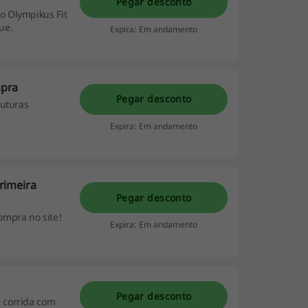
Pegar desconto
o Olympikus Fit
ue.
Expira: Em andamento
mpra
Pegar desconto
futuras
Expira: Em andamento
rimeira
Pegar desconto
ompra no site!
Expira: Em andamento
Pegar desconto
 corrida com