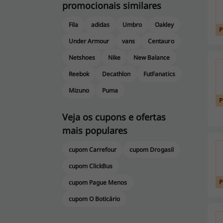
promocionais similares
Fila
adidas
Umbro
Oakley
Under Armour
vans
Centauro
Netshoes
Nike
New Balance
Reebok
Decathlon
FutFanatics
Mizuno
Puma
Veja os cupons e ofertas
mais populares
cupom Carrefour
cupom Drogasil
cupom ClickBus
cupom Pague Menos
cupom O Boticário