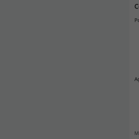
C
Po
A
M