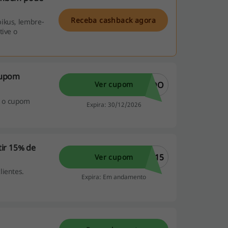
Receba cashback agora
ikus, lembre-
tive o
cupom
NDO
Ver cupom
m o cupom
Expira: 30/12/2026
ir 15% de
Y15
Ver cupom
lientes.
Expira: Em andamento