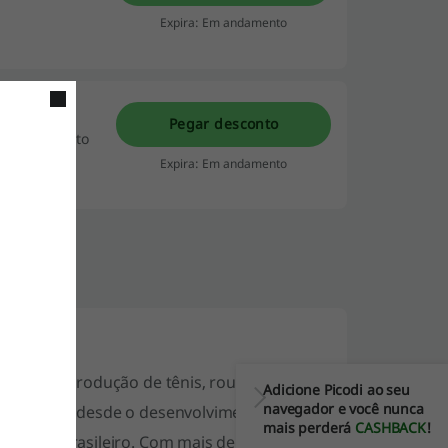
Expira: Em andamento
pikus
Pegar desconto
kus em Agosto
Expira: Em andamento
cida pela produção de tênis, roupas e
Adicione Picodi ao seu
navegador e você nunca
 nacional, desde o desenvolvimento até a
mais perderá
CASHBACK
!
ro para brasileiro. Com mais de 17 mil