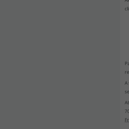
A
cl
P
re
A
s
A
7
F