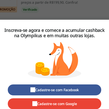
preços a partir de R$199,90. Confira!
PROMOÇÃO
Verificado
Ofertas de Agosto: economize com cupom Olym
Inscreva-se agora e comece a acumular
cashback
Não perca essa oportunidade de economizar na Olympi
na Olympikus e em muitas outras lojas.
Verificado
PROMOÇÃO
s sobre Olympikus:
lympikus – informações gerais
Cadastre-se com Facebook
lympikus Brasil
é a maior marca esportiva do Brasil, reconhe
rtigos esportivos. A marca se destaca por ser completamente
Cadastre-se com Google
odução, garantindo que os produtos sejam feitos de brasilei