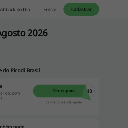
ashback do Dia
Entrar
Cadastrar
Agosto 2026
 do Picodi Brasil
a
X10
Ver cupom
onar ocupom
a!
Expira: Em andamento
ambém pode