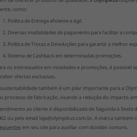
lém de oferecer produtos de qualidade, a
Olympikus
dispõe d
iente, como:
Política de Entrega eficiente e ágil.
Diversas modalidades de pagamento para facilitar a comp
Política de Trocas e Devoluções para garantir a melhor exp
Sistema de Cashback em determinadas promoções.
ara os interessados em novidades e promoções, é possível s
ceber ofertas exclusivas.
 sustentabilidade também é um pilar importante para a Olymp
eu processo de fabricação, visando a redução do impacto am
tendimento ao cliente
é disponibilizado de Segunda à Sexta d
002 ou pelo email loja@olympikus.com.br. A marca também d
requentes
em seu site para auxiliar com dúvidas comuns.