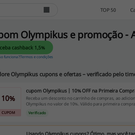
TOP 50
C
pom Olympikus e promoção - 
Receba cashback 1,5%
so funciona?
Termos e condições
lore Olympikus cupons e ofertas – verificado pelo time
cupom Olympikus | 10% OFF na Primeira Compr
10%
Receba um desconto no carrinho de compras, ao adici
Olympikus no valor de 10%. Válido para primeira compr
CUPOM
Verificado
Usando Olympikus cupons? Ótimo, mas você t