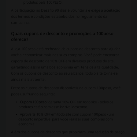
produtos pela 100PESO.
A participação no Desafio 90 dias é voluntária e exige a aceitação
dos termos e condições estabelecidos no regulamento da
campanha.
Quais cupons de desconto e promoções a 100peso
oferece?
A loja 100peso está recheada de cupons de desconto para ajudar
você a economizar mais nas suas compras. Você pode encontrar
cupons de desconto de 10% OFF em diversos produtos do site,
garantindo assim uma boa economia em itens de alta qualidade.
Com os cupons de desconto ao seu alcance, todo o site torna-se
ainda mais atraente.
Entre os cupons de desconto disponíveis na cupom 100peso, você
pode usufruir do seguinte:
Cupom 100peso:
garanta
10% OFF em todo site
- todos os
produtos estão com esse incrível desconto.
Aproveite
10% OFF em todo site com cupom 100peso
- um
desconto imperdível para você realizar suas compras com
economia.
Além dos cupons de desconto que propiciam uma redução de preço