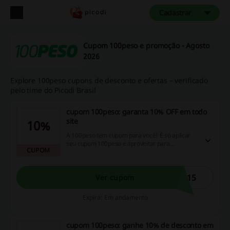
Cadastrar
Cupom 100peso e promoção - Agosto
2026
Explore 100peso cupons de desconto e ofertas – verificado
pelo time do Picodi Brasil
cupom 100peso: garanta 10% OFF em todo
site
10%
A 100peso tem cupom para você! É só aplicar
seu cupom 100peso e aproveitar para
CUPOM
economizar em 10% no site.
S15
Ver cupom
Expira: Em andamento
cupom 100peso: ganhe 10% de desconto em