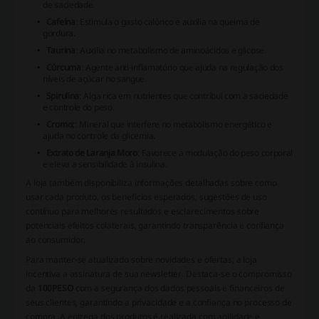
de saciedade.
Cafeína
: Estimula o gasto calórico e auxilia na queima de
gordura.
Taurina
: Auxilia no metabolismo de aminoácidos e glicose.
Cúrcuma
: Agente anti-inflamatório que ajuda na regulação dos
níveis de açúcar no sangue.
Spirulina
: Alga rica em nutrientes que contribui com a saciedade
e controle do peso.
Cromo;
: Mineral que interfere no metabolismo energético e
ajuda no controle da glicemia.
Extrato de Laranja Moro
: Favorece a modulação do peso corporal
e eleva a sensibilidade à insulina.
A loja também disponibiliza informações detalhadas sobre como
usar cada produto, os benefícios esperados, sugestões de uso
contínuo para melhores resultados e esclarecimentos sobre
potenciais efeitos colaterais, garantindo transparência e confiança
ao consumidor.
Para manter-se atualizado sobre novidades e ofertas, a loja
incentiva a assinatura de sua newsletter. Destaca-se o compromisso
da
100PESO
com a segurança dos dados pessoais e financeiros de
seus clientes, garantindo a privacidade e a confiança no processo de
compra. A entrega dos produtos é realizada com agilidade e