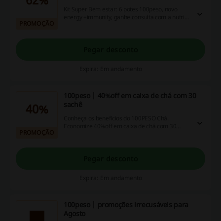
Kit Super Bem estar: 6 potes 100peso, novo
energy +immunity, ganhe consulta com a nutri e
PROMOÇÃO
ganhe balança com 62% de desconto
Pegar desconto
Expira: Em andamento
100peso | 40%off em caixa de chá com 30
sachê
40%
Conheça os benefícios do 100PESO Chá.
Economize 40%off em caixa de chá com 30
PROMOÇÃO
sachê. Experimente e apaixone-se
Pegar desconto
Expira: Em andamento
100peso | promoções irrecusáveis para
Agosto