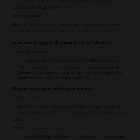
SITE, clicando no botão verde no canto direito ou optando por
INICIAR CHAT ONLINE WHATSAPP.
Defeito e Avarias
Diante de defeito ou avaria, a solicitação deve ser feita da mesma
forma que o reembolso, através do CHAT ONLINE no SITE.
Quais são as opções de pagamento na 100peso?
Formas de Pagamento
A restituição do valor será realizada pelo
MERCADO PAGO
.
Todas as transações de pagamento utilizam a tecnologia
SSL
(Secure Socket Layer)
, garantindo segurança e criptografia dos
dados nas transações realizadas pelo site.
100peso – custos e métodos de entrega
CUSTO DE ENVIO
O valor do frete é totalmente variável, podendo mudar de acordo
com as campanhas ativas no site, alternando entre frete fixo e frete
grátis.
NOVO REGULAMENTO DESAFIO 90 DIAS 100PESO
O Desafio 90 dias consiste em uma campanha oferecida pela