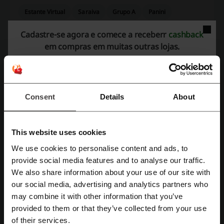
Estante Virtual
Saraiva
Grupo A
Panini
Livraria da Travessa
Livraria Cultura
Cadastre-se agora e comece a receberr
cashback
Editora Juspodivm
Leiturinha
em compras em muitas outras lojas.
Veja os cupons e ofertas mais populares
cupom adidas
cupom iFood
cupom Shopee
Consent
Details
About
cupom Nike
cupom SHEIN
This website uses cookies
We use cookies to personalise content and ads, to
Mais sobre Comix Book Shop:
Cadastre-se com Facebook
provide social media features and to analyse our traffic.
We also share information about your use of our site with
our social media, advertising and analytics partners who
Cadastre-se com Google
may combine it with other information that you’ve
provided to them or that they’ve collected from your use
Cadastre-se com e-mail
of their services.