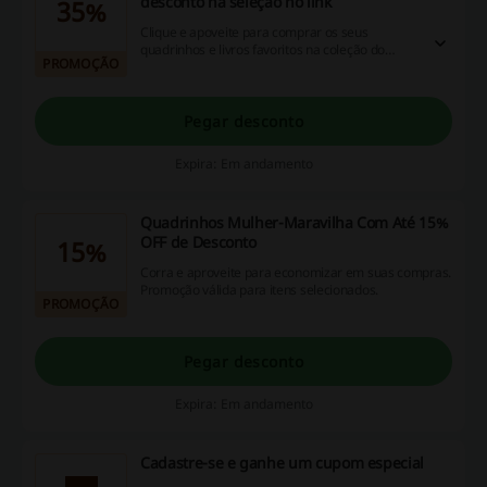
desconto na seleção no link
35%
Clique e apoveite para comprar os seus
quadrinhos e livros favoritos na coleção do
PROMOÇÃO
Thanos. Não perca até 35% OFF de desconto na
seleção.
Pegar desconto
Expira: Em andamento
Quadrinhos Mulher-Maravilha Com Até 15%
OFF de Desconto
15%
Corra e aproveite para economizar em suas compras.
Promoção válida para itens selecionados.
PROMOÇÃO
Pegar desconto
Expira: Em andamento
Cadastre-se e ganhe um cupom especial