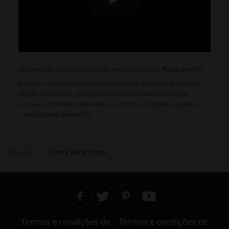
Os melhores descontos em gibis, você encontra no
Picodi.com/br/
Garanta o seu novo livro na
Saraiva
, pegue a sua oferta em livros
digitais na
Amazon
, os cupons da
Livraria Cultura
e os books
exclusivos do
Dentro da História
no Picodi você ganha o cupom e
coleciona seus quadrinhos.
Comix Book Shop
Picodi
Termos e condições de
Termos e condições de