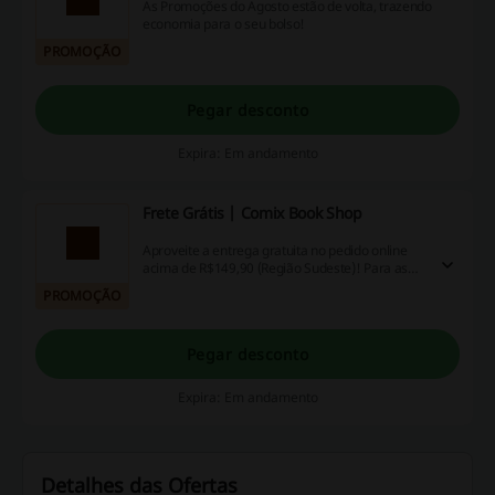
As Promoções do Agosto estão de volta, trazendo
economia para o seu bolso!
PROMOÇÃO
Pegar desconto
Expira: Em andamento
Frete Grátis | Comix Book Shop
Aproveite a entrega gratuita no pedido online
acima de R$149,90 (Região Sudeste)! Para as
demais localidades, o frete é grátis nas compras
PROMOÇÃO
acima de R$349,90! Válido por tempo limitado!
Pegar desconto
Expira: Em andamento
Detalhes das Ofertas