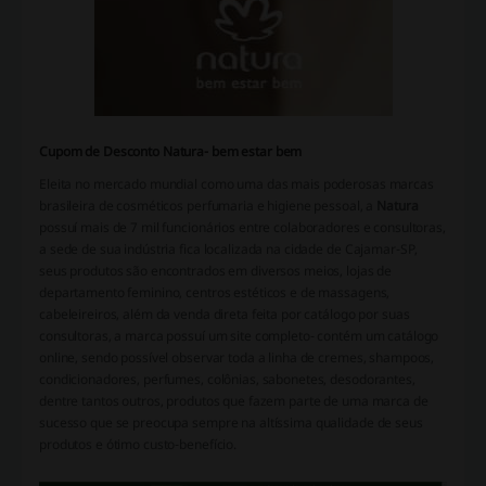
Cupom de Desconto Natura- bem estar bem
Eleita no mercado mundial como uma das mais poderosas marcas
brasileira de cosméticos perfumaria e higiene pessoal, a
Natura
possuí mais de 7 mil funcionários entre colaboradores e consultoras,
a sede de sua indústria fica localizada na cidade de Cajamar-SP,
seus produtos são encontrados em diversos meios, lojas de
departamento feminino, centros estéticos e de massagens,
cabeleireiros, além da venda direta feita por catálogo por suas
consultoras, a marca possuí um site completo- contém um catálogo
online, sendo possível observar toda a linha de cremes, shampoos,
condicionadores, perfumes, colônias, sabonetes, desodorantes,
dentre tantos outros, produtos que fazem parte de uma marca de
sucesso que se preocupa sempre na altíssima qualidade de seus
produtos e ótimo custo-benefício.