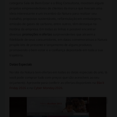
categoria Sala de Bem Estar e o Blog Consultoria, mostram alguns
projetos empreendedores de clientes da marca que tiveram uma
ideia interessante e um incentivo da Natura para realizar seu
trabalho, propostas sustentáveis, reformulação em embalagens,
emissão de gases de carbono, entre outros, têm destaque na
história da empresa. Em todas as linhas é possível encontrar
diversas
promoções e ofertas
surpreendentes que atraem a
fidelidade de seus consumidores, em datas comemorativas a Natura
propõe kits de presente e lançamento de alguns produtos,
promovendo o bem estar e a confiança depositada em toda a sua
trajetória.
Datas Especiais
No site da Natura tem ofertas em todas as datas especiais do ano, lá
você pode comprar tudo com preços que são acessíveis ao seu
orçamento. Aproveite para conferir as ofertas disponíveis na
Black
Friday 2026
e na
Cyber Monday 2026
.