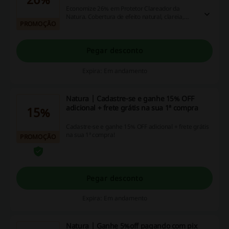
Economize 26% em Protetor Clareador da
Natura. Cobertura de efeito natural, clareia,
PROMOÇÃO
protege e previne o fotoenvelhecimento
Pegar desconto
Expira: Em andamento
Natura | Cadastre-se e ganhe 15% OFF
adicional + frete grátis na sua 1ª compra
15%
Cadastre-se e ganhe 15% OFF adicional + frete grátis
na sua 1ª compra!
PROMOÇÃO
Pegar desconto
Expira: Em andamento
Natura | Ganhe 5%off pagando com pix