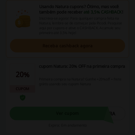
Usando Natura cupons? Ótimo, mas você
também pode receber
até 3,5% CASHBACK
!
Inscreva-se agora! Para qualquer compra feita na
Natura, lembre-se de começar pela Picodi. Pesquise
aqui por cupons e ative o CASHBACK. Acumule seu
primeiro até 3,5% hoje!
Receba cashback agora
cupom Natura: 20% OFF na primeira compra
20%
Primeira compra na Natura? Ganhe +20%off + frete
grátis usando seu cupom Natura
CUPOM
PRA
Ver cupom
Expira: Em andamento