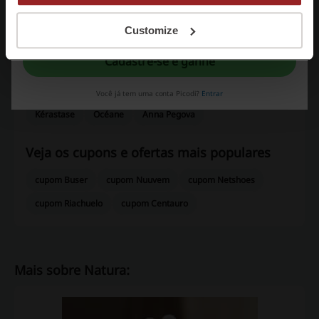
similares
Ao se inscrever, você confirma ter lido e aceito os “
Termos e Condições
” e a
“
Política de Privacidade.
”
Customize
Jequiti
O Boticário
Lola Cosmetics
Glambox
Cadastre-se e ganhe
Amobeleza
Ikesaki
Beleza na Web
Sieno
Época Cosméticos
MAC
Sephora
Beyoung
Você já tem uma conta Picodi?
Entrar
Kérastase
Océane
Anna Pegova
Veja os cupons e ofertas mais populares
cupom Buser
cupom Nuuvem
cupom Netshoes
cupom Riachuelo
cupom Centauro
Mais sobre Natura: