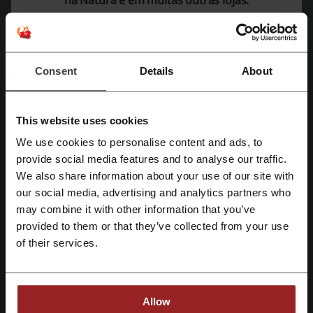
na Natura e em muitas outras lojas.
Melhor Desconto
50%
Última atualização
06/08/2026 09:48
Usamos links de afiliados e podemos receber uma comissão.
Consent
Details
About
Avaliação de códigos de desconto para
This website uses cookies
Natura
We use cookies to personalise content and ads, to
Cadastre-se com Facebook
provide social media features and to analyse our traffic.
Avaliação média: 4.34, com base em 541 votos
We also share information about your use of our site with
our social media, advertising and analytics partners who
Cadastre-se com Google
Contato Natura:
may combine it with other information that you’ve
Av. Alexandre Colares, 1188, São Paulo/SP
provided to them or that they’ve collected from your use
Cadastre-se com e-mail
of their services.
0800 115 566
Natura
Allow
Confira também códigos promocionais