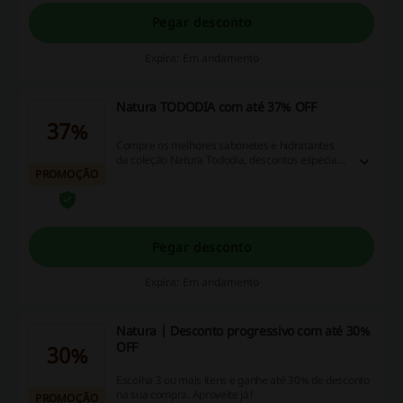
Pegar desconto
Expira: Em andamento
Natura TODODIA com até 37% OFF
37%
Compre os melhores sabonetes e hidratantes
da coleção Natura Tododia, descontos especias
PROMOÇÃO
para economizar até 37%.
Pegar desconto
Expira: Em andamento
Natura | Desconto progressivo com até 30%
OFF
30%
Escolha 3 ou mais itens e ganhe até 30% de desconto
na sua compra. Aproveite já!
PROMOÇÃO