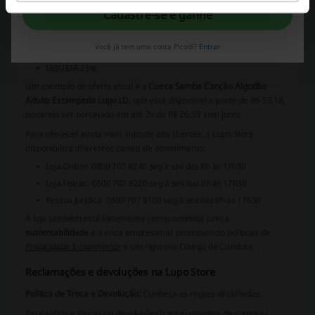
Quinzena da cueca set 2026
Cadastre-se e ganhe
Cyber Monday
Campanha - Natal
Você já tem uma conta Picodi?
Entrar
Liquida Janeiro 40
LIQUIDA 25%
Um exemplo de oferta atual é a
Cueca Samba Canção Algodão
Adulto Estampada Lupo LD
, que está disponível a partir de R$ 53,18,
podendo ser parcelada em até 2x de R$ 26,59 sem juros.
Para oferecer ainda mais suporte aos clientes, a Lupo Store
disponibiliza diferentes canais de atendimento:
Loja Online: 0800 707 8240
seg à sex das 8h às 17h30
Loja Físicas: 0800 707 8220
seg à sex das 8h às 17h30
Pessoa Jurídica: 0800 707 8100
seg à sex das 8h às 17h30
A loja também está fortemente comprometida com a
sustentabilidade
e a ética empresarial, promovendo políticas de
Privacidade E-commerce
e um rigoroso
Código de Conduta
.
Reclamações e devoluções na Lupo Store
Política de Troca e Devolução:
Conheça as regras detalhadas.
Para solicitar trocas ou devoluções/cancelamentos de compras