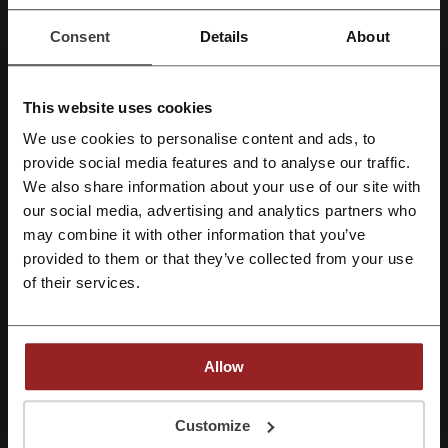
Lupo Oficial
oferece uma ampla gama de vestuário, abrangendo
desde
roupas esportivas
até
moda íntima feminina e masculina
. A
Consent
Details
About
loja destaca-se por proporcionar uma experiência de compra
atrativa, com
10% de desconto
no primeiro pedido e a possibilidade
de parcelamento em até
6x sem juros
. Além disso, clientes podem
This website uses cookies
usufruir de
frete grátis
em compras acima de R$ 150,00 (exceto para
modalidade de Frete Expresso).
We use cookies to personalise content and ads, to
OS MAIS VENDIDOS:
A loja conta com uma seleção dos produtos
Cadastre-se com Facebook
provide social media features and to analyse our traffic.
mais populares, incluindo:
We also share information about your use of our site with
Outlets
our social media, advertising and analytics partners who
Kits
Cadastre-se com Google
may combine it with other information that you’ve
Calcinhas
provided to them or that they’ve collected from your use
Cuecas
Cadastre-se com e-mail
of their services.
Pijamas
Camisetas
Bermudas
Além de oferecer produtos para o cotidiano, a Lupo Store apresenta
Allow
itens específicos para datas comemorativas e campanhas
promocionais como:
Ao se inscrever, você confirma ter lido e aceito os “
Termos e Condições
” e a
Black Friday 2026 - Cueca
“
Política de Privacidade.
”
Customize