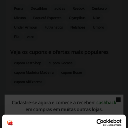
Puma
Decathlon
adidas
Reebok
Centauro
Mizuno
Paquetá Esportes
Olympikus
Nike
Under Armour
FutFanatics
Netshoes
Umbro
Fila
vans
Veja os cupons e ofertas mais populares
cupom Fast Shop
cupom Gocase
cupom Madeira Madeira
cupom Buser
cupom AliExpress
Cadastre-se agora e comece a receberr
cashback
Mais sobre Lupo Store:
em compras em muitas outras lojas.
Lupo Store – o que sabemos sobre isso?