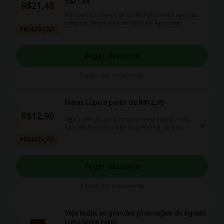
R$21,48
R$21,48
Não perca a chance de ganhar descontos nas suas
compras. Peças com até R$21,48. Aproveite!
PROMOÇÃO
Pegar desconto
Expira: Em andamento
Meias Lupo a partir de R$12,90
R$12,90
Veja a seleção para comprar meia infantil, meia
lupa adulto e meia loba doquete fina, no site
LUPO com preços a partir de R$12,90
PROMOÇÃO
Pegar desconto
Expira: Em andamento
Veja todas as grandes promoções do Agosto
Lupo Store hoje!