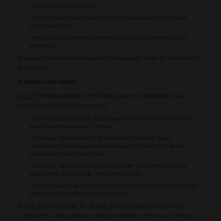
receber o valor restituído.
Pix Parcelado: reembolsos/estornos realizados na conta da
compra original.
Restituição dos valores processada após recebimento do(s)
produto(s).
Qualquer cancelamento deve ser comunicado antes do envio do(s)
produto(s).
Produtos Sem Defeito:
Troca:
Produto novo tem até 30 dias para ser substituído, nas
condições recebidas/compradas.
Para trocas, um código de postagem reversa é fornecido para
envio dos produtos via Correios.
Troca por Tamanho ou Cor do Mesmo Produto:
Após
recebimento, se disponível em estoque, as novas peças são
enviadas com as alterações.
Troca por Modelo/Produto:
Emitido um vale compras (valor
pago) para aquisição de novos itens no site.
Em Franquias Lupo os produtos não possuem preços tabelados,
podendo haver diferenças nos valores.
O Vale possui validade de 30 dias, é identificado com o CPF do
comprador e não pode ser usado por terceiros. Em novas compras