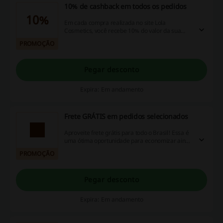
10% de cashback em todos os pedidos
10%
Em cada compra realizada no site Lola
Cosmetics, você recebe 10% do valor da sua
compra de volta como cashback, que pode ser
PROMOÇÃO
utilizado na próxima solicitação.
Pegar desconto
Expira: Em andamento
Frete GRÁTIS em pedidos selecionados
Aproveite frete grátis para todo o Brasil! Essa é
uma ótima oportunidade para economizar ainda
mais nas suas compras online.
PROMOÇÃO
Pegar desconto
Expira: Em andamento