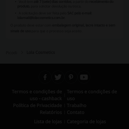
Você tem
até 7 (sete) dias corridos
, a partir do
recebimento do
produto
, para solicitar devolução ou troca.
A solicitação deve ser feita pelo
SAC pelo e-mail
:
lolamail@lolacosmetics.com.br
.
O produto deve estar com
embalagem original, lacre intacto e sem
sinais de uso
para que o processo seja aceito.
Lola Cosmetics
Picodi
Termos e condições de
Termos e condições de
uso - cashback
uso
Política de Privacidade
Trabalho
Relatórios
Contato
Lista de lojas
Categoria de lojas