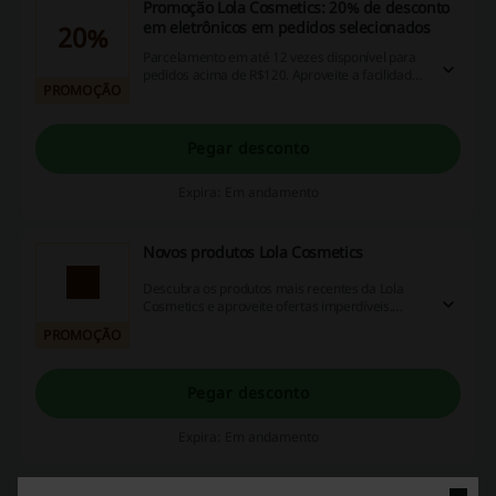
Promoção Lola Cosmetics: 20% de desconto
em eletrônicos em pedidos selecionados
20%
Parcelamento em até 12 vezes disponível para
pedidos acima de R$120. Aproveite a facilidade
PROMOÇÃO
de pagar em suaves prestações e adquira seus
produtos sem pesar no bolso.
Pegar desconto
Expira: Em andamento
Novos produtos Lola Cosmetics
Descubra os produtos mais recentes da Lola
Cosmetics e aproveite ofertas imperdíveis.
Registre-se para receber atualizações e
PROMOÇÃO
maximize suas oportunidades de economia.
Pegar desconto
Expira: Em andamento