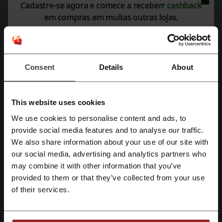
Cadastre-se agora e comece a receberr
cashback
Detalhes das Ofertas
em compras em muitas outras lojas.
Códigos Promocionais
2
Melhor Desconto
30%
Consent
Details
About
Última atualização
22/05/2026 08:46
Usamos links de afiliados e podemos receber uma comissão.
This website uses cookies
We use cookies to personalise content and ads, to
Avaliação de códigos de desconto para Lola
Cadastre-se com Facebook
provide social media features and to analyse our traffic.
Cosmetics
We also share information about your use of our site with
our social media, advertising and analytics partners who
Cadastre-se com Google
may combine it with other information that you’ve
Avalie os códigos de desconto para Lola Cosmetics e ajude outros
provided to them or that they’ve collected from your use
usuários a escolher as melhores ofertas
Cadastre-se com e-mail
of their services.
Contato Lola Cosmetics:
AVENIDA CIVIT I 1795 ARMZEM A GALPAO 4 E 5,