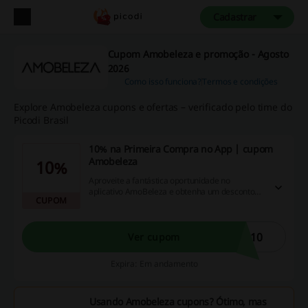
Cadastrar
Cupom Amobeleza e promoção - Agosto
2026
Como isso funciona?
Termos e condições
Explore Amobeleza cupons e ofertas – verificado pelo time do
Picodi Brasil
10% na Primeira Compra no App | cupom
Amobeleza
10%
Aproveite a fantástica oportunidade no
aplicativo AmoBeleza e obtenha um desconto
CUPOM
de 10% em sua primeira compra.
P10
Ver cupom
Expira: Em andamento
Usando Amobeleza cupons? Ótimo, mas