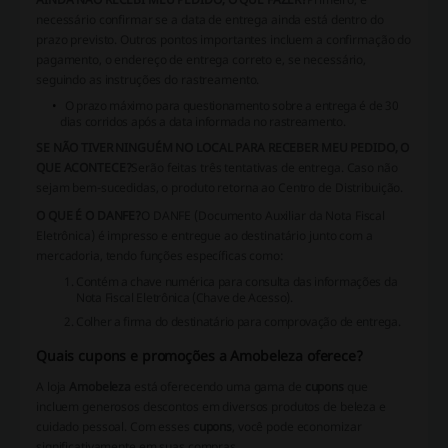
necessário confirmar se a data de entrega ainda está dentro do
prazo previsto. Outros pontos importantes incluem a confirmação do
pagamento, o endereço de entrega correto e, se necessário,
seguindo as instruções do rastreamento.
O prazo máximo para questionamento sobre a entrega é de 30
dias corridos após a data informada no rastreamento.
SE NÃO TIVER NINGUÉM NO LOCAL PARA RECEBER MEU PEDIDO, O
QUE ACONTECE?
Serão feitas três tentativas de entrega. Caso não
sejam bem-sucedidas, o produto retorna ao Centro de Distribuição.
O QUE É O DANFE?
O DANFE (Documento Auxiliar da Nota Fiscal
Eletrônica) é impresso e entregue ao destinatário junto com a
mercadoria, tendo funções específicas como:
Contém a chave numérica para consulta das informações da
Nota Fiscal Eletrônica (Chave de Acesso).
Colher a firma do destinatário para comprovação de entrega.
Quais cupons e promoções a Amobeleza oferece?
A loja
Amobeleza
está oferecendo uma gama de
cupons
que
incluem generosos descontos em diversos produtos de beleza e
cuidado pessoal. Com esses
cupons
, você pode economizar
significativamente em suas compras.