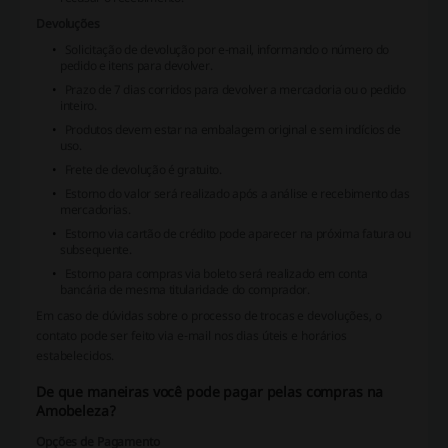
Devoluções
Solicitação de devolução por e-mail, informando o número do
pedido e itens para devolver.
Prazo de 7 dias corridos para devolver a mercadoria ou o pedido
inteiro.
Produtos devem estar na embalagem original e sem indícios de
uso.
Frete de devolução é gratuito.
Estorno do valor será realizado após a análise e recebimento das
mercadorias.
Estorno via cartão de crédito pode aparecer na próxima fatura ou
subsequente.
Estorno para compras via boleto será realizado em conta
bancária de mesma titularidade do comprador.
Em caso de dúvidas sobre o processo de trocas e devoluções, o
contato pode ser feito via e-mail nos dias úteis e horários
estabelecidos.
De que maneiras você pode pagar pelas compras na
Amobeleza?
Opções de Pagamento