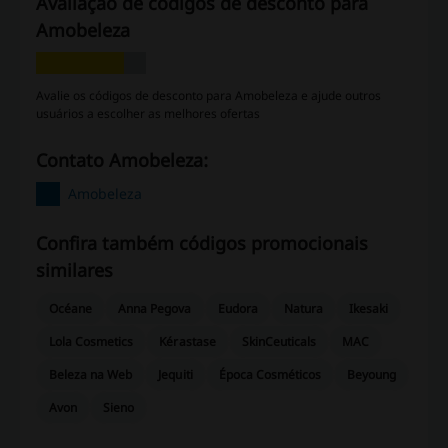
Avaliação de códigos de desconto para
Amobeleza
Avalie os códigos de desconto para Amobeleza e ajude outros
usuários a escolher as melhores ofertas
Contato Amobeleza:
Amobeleza
Confira também códigos promocionais
similares
Océane
Anna Pegova
Eudora
Natura
Ikesaki
Lola Cosmetics
Kérastase
SkinCeuticals
MAC
Beleza na Web
Jequiti
Época Cosméticos
Beyoung
Avon
Sieno