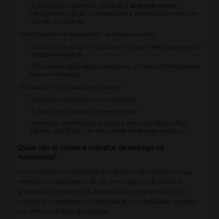
É permitido o pagamento utilizando
2 cartões de crédito
,
selecionando a opção correspondente e informando o valor a ser
cobrado em cada um.
Sobre pedidos com pagamento via boleto bancário:
Caso o boleto vença e o pagamento não seja efetuado, o pedido é
considerado inválido.
Para boletos pagos após o vencimento, a Central de Atendimento
deve ser contatada.
Informações importantes para contato:
Central de Atendimento: (11) 5039-3992
E-mail: atendimento@amobeleza.com.br
Horário de atendimento: Segunda a Sexta, das 08h às 19h, e
Sábados, das 08h às 14h. Não atende em feriados nacionais.
Quais são os custos e métodos de entrega na
Amobeleza?
Para o conforto e comodidade dos clientes, a loja trabalha com as
melhores transportadoras do país com o objetivo de distribuir
produtos para todo o Brasil, mantendo um compromisso com a
excelência no atendimento, pontualidade e confiabilidade atrelados
aos melhores preços de mercado.