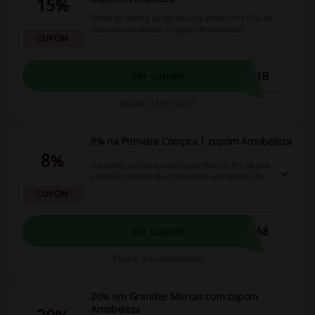
15%
Items da marca Magic Beauty estão com 15% de
desconto ao utilizar o cupom Amobeleza.
CUPOM
UMB
Ver cupom
Expira: 02/01/2027
8% na Primeira Compra | cupom Amobeleza
8%
Aproveite um desconto imperdível de 8% na sua
primeira compra de cosméticos e produtos de
perfumaria com o cupom AmoBeleza.
CUPOM
RA8
Ver cupom
Expira: Em andamento
20% em Grandes Marcas com cupom
Amobeleza