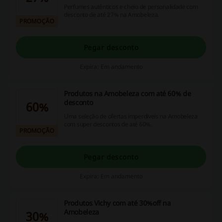
Perfumes autênticos e cheio de personalidade com
desconto de até 27% na Amobeleza.
PROMOÇÃO
Pegar desconto
Expira: Em andamento
Produtos na Amobeleza com até 60% de
desconto
60%
Uma seleção de ofertas imperdíveis na Amobeleza
com super descontos de até 60%.
PROMOÇÃO
Pegar desconto
Expira: Em andamento
Produtos Vichy com até 30%off na
Amobeleza
30%