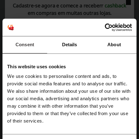
Expira: Em andamento
Cadastre-se agora e comece a receberr
cashback
em compras em muitas outras lojas.
Passagem de ônibus para todo o Brasil: a
Buson vai te ajudar!
Principais ofertas de passagens. Confira no site da
Buson!
PROMOÇÃO
Consent
Details
About
This website uses cookies
Pegar desconto
We use cookies to personalise content and ads, to
Expira: Em andamento
Cadastre-se com Facebook
provide social media features and to analyse our traffic.
We also share information about your use of our site with
Passagem em promoção na Buson com
our social media, advertising and analytics partners who
Cadastre-se com Google
destino para o Rio de Janeiro
may combine it with other information that you’ve
Conheça a cidade maravilhosa sem gastar
provided to them or that they’ve collected from your use
muito. Passagens para o Rio de Janeiro na Buson
Cadastre-se com e-mail
PROMOÇÃO
com desconto. Confira a origem da partida e
of their services.
boa viagem!
Pegar desconto