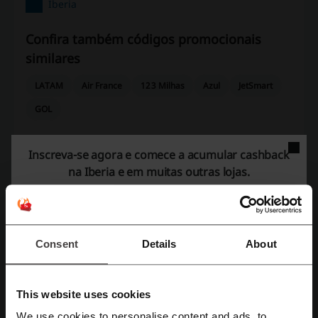
Iberia
Confira também códigos promocionais
similares
LATAM
Air France
123 Milhas
Azul
JetSmart
GOL
Veja os cupons e ofertas mais populares
Inscreva-se agora e comece a acumular
cashback
na Iberia e em muitas outras lojas.
cupom O Boticário
cupom Fast Shop
cupom ClickBus
cupom Nuuvem
cupom Nike
Consent
Details
About
Mais sobre Iberia:
This website uses cookies
We use cookies to personalise content and ads, to