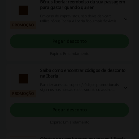
Bônus Iberia: reembolso da sua passagem
para gastar quando quiser
Em caso de imprevistos, não deixe de voar:
utilize bônus Iberia A Iberia ficou mais flexíveis
PROMOÇÃO
para que você planeje sua viagem com
tranquilidade. Se você tem uma passagem e
não pode voar, veja como solicitar o reembolso
em bônus. E escolha quando e como gastar seu
Pegar desconto
bônus.
Expira: Em andamento
Saiba como encontrar códigos de desconto
na Iberia!
Para ter acesso a cupons/códigos promocionais
siga-nos nas nossas redes sociais ou assine
PROMOÇÃO
nossa newsletter. Ser sócio Iberia Plus também
confere este acesso aos códigos. Comprando
online na Iberia.com você pode obter descontos
em seus próximos voos.
Pegar desconto
Expira: Em andamento
Ofertas de voos baratos por meses | Iberia