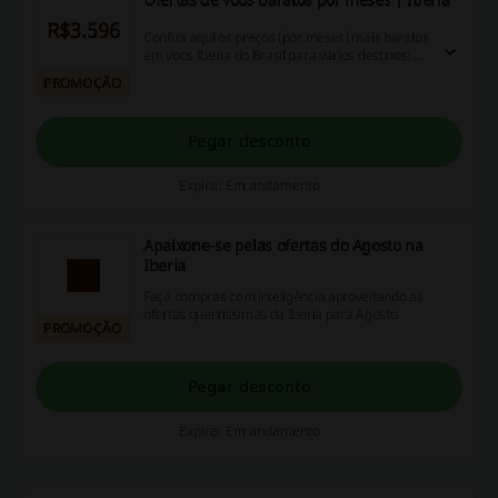
R$3.596
Confira aqui os preços (por meses) mais baratos
em voos Iberia do Brasil para vários destinos!
Comece já a planejar sua viagem para
PROMOÇÃO
Barcelona, Madrid, Santiago de Compostela,
Seville e outros destinos a partir de R$3.596,00
Pegar desconto
Expira: Em andamento
Apaixone-se pelas ofertas do Agosto na
Iberia
Faça compras com inteligência aproveitando as
ofertas quentíssimas da Iberia para Agosto
PROMOÇÃO
Pegar desconto
Expira: Em andamento