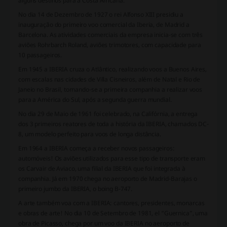
alguns destinos para a Costa Africana.
No dia 14 de Dezembro de 1927 o rei Alfonso XIII presidiu a
inauguração do primeiro voo comercial da Iberia, de Madrid a
Barcelona. As atividades comerciais da empresa inicia-se com três
aviões Rohrbarch Roland, aviões trimotores, com capacidade para
10 passageiros.
Em 1945 a IBERIA cruza o Atlântico, realizando voos a Buenos Aires,
com escalas nas cidades de Villa Cisneiros, além de Natal e Rio de
Janeio no Brasil, tornando-se a primeira companhia a realizar voos
para a América do Sul, após a segunda guerra mundial.
No dia 29 de Maio de 1961 foi celebrado, na Califórnia, a entrega
dos 3 primeiros reatores de toda a história da IBERIA, chamados DC-
8, um modelo perfeito para voos de longa distância.
Em 1964 a IBERIA começa a receber novos passageiros:
automóveis! Os aviões utilizados para esse tipo de transporte eram
os Carvair de Aviaco, uma filial da IBERIA que foi integrada à
companhia. Já em 1970 chega no aeroporto de Madrid-Barajas o
primeiro jumbo da IBERIA, o boing B-747.
A arte também voa com a IBERIA: cantores, presidentes, monarcas
e obras de arte! No dia 10 de Setembro de 1981, el “Guernica”, uma
obra de Picasso, chega por um voo da IBERIA no aeroporto de