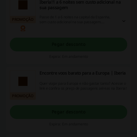
Iberia!1 a 6 noites sem custo adicional na
sua passagem
Passe de 1 a 6 noites na capital da Espanha,
PROMOÇÃO
sem custo adicional na sua passagem.
Aproveite com Stopover Hola Madrid de
vantagens e descontos exclusivos em
hospedagem, transporte, compras, lazer e
atividades culturais.
Pegar desconto
Expira: Em andamento
Encontre voos barato para a Europa | Iberia
Quer viajar para Europa e não gastar tanto? Acesse o
link e confira os preço de passagens aéreas na Iberia!
PROMOÇÃO
Pegar desconto
Expira: Em andamento