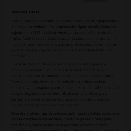
Descontos Adidas
Considerada a maior empresa do mundo no setor de equipamentos
desportivos
a Adidas é uma empresa de origem alemã, iniciou sua
trajetória em 1920 na cidade Herzogenaurach na Alemanha.
Os
irmãos Adolf Dassler e Rudolf Dassler fundaram a empresa com o
intuito de passar a importância do esporte aos seus consumidores.
Além de oferecer sapatos de qualidade, durabilidade e designer
confortável.
Com mais de 46 mil funcionários, lojas em diversos países e
patrocínio constante em seleções de futebol como Bélgica,
Argentina, Escócia, Alemanha, Rússia, Espanha, Irlanda do Norte,
China, Venezuela, dentre outras seleções, a Adidas também
patrocina vários
esportes
como o atletismo, corrida, vôlei, handball e
natação, jogadores como Messi, Beckham, James Rodriguez,
Casillas, entre outros são garotos propagandas de campanhas
mundiais voltadas para o segmento esportivo.
Além das incríveis lojas espalhadas pelo mundo a Adidas conta com
um site completo e diferenciado, possuí roupas esportivas para
caminhadas, equipamentos para praticar diversos esportes e
acessórios para complementar o visual de seus adeptos!
Já no meio