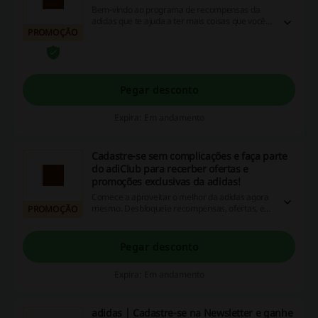
Bem-vindo ao programa de recompensas da
adidas que te ajuda a ter mais coisas que você
PROMOÇÃO
ama. Saiba mais sobre nosso novo nome e
ganhe recompensas com o adiClub. Não fique
de fora!
Pegar desconto
Expira: Em andamento
Cadastre-se sem complicações e faça parte
do adiClub para recerber ofertas e
promoções exclusivas da adidas!
Comece a aproveitar o melhor da adidas agora
mesmo. Desbloqueie recompensas, ofertas, e
PROMOÇÃO
descontos exclusivos para membros. Entre para
o adiClub e aproveite mais fazendo o que você
ama.
Pegar desconto
Expira: Em andamento
adidas | Cadastre-se na Newsletter e ganhe