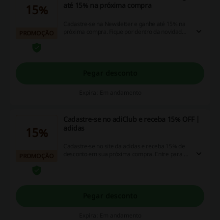
até 15% na próxima compra
15%
Cadastre-se na Newsletter e ganhe até 15% na
próxima compra. Fique por dentro da novidades
PROMOÇÃO
e ganhe 500 pontos no adiclub
Pegar desconto
Expira: Em andamento
Cadastre-se no adiClub e receba 15% OFF |
adidas
15%
Cadastre-se no site da adidas e receba 15% de
desconto em sua próxima compra. Entre para o
PROMOÇÃO
programa de recompensas adidas Creators
Club e comece a ganhar pontos para acessar
novos níveis e recompensas. Desbloqueie o
melhor da adidas.
Pegar desconto
Expira: Em andamento