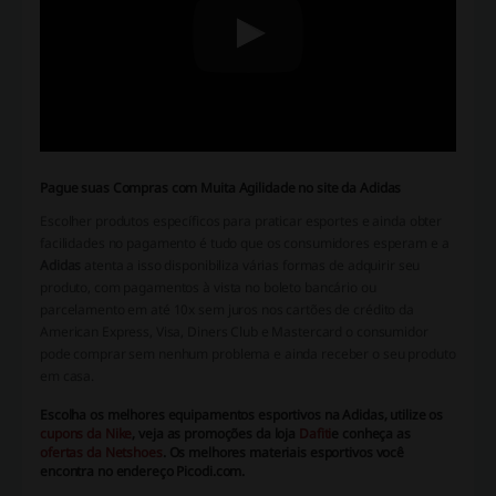
Pague suas Compras com Muita Agilidade no site da Adidas
Escolher produtos específicos para praticar esportes e ainda obter
facilidades no pagamento é tudo que os consumidores esperam e a
Adidas
atenta a isso disponibiliza várias formas de adquirir seu
produto, com pagamentos à vista no boleto bancário ou
parcelamento em até 10x sem juros nos cartões de crédito da
American Express, Visa, Diners Club e Mastercard o consumidor
pode comprar sem nenhum problema e ainda receber o seu produto
em casa.
Escolha os melhores equipamentos esportivos na
Adidas,
utilize os
cupons da
Nike
,
veja as promoções da loja
Dafiti
e conheça as
ofertas da Netshoes
.
Os melhores materiais esportivos você
encontra no endereço
Picodi.com.