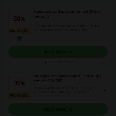
Promo adidas: Superstar com até 30% de
desconto
30%
O clássico dos clássicos adidas! Confira Superstar
com desconto de até 30% off na adidas
PROMOÇÃO
Pegar desconto
Expira: Em andamento
Moletons Femininos e Masculinos adidas
com até 35% OFF
35%
Promoção para não deixar passar! Compre
moletons adidas com preços reduzidos e
PROMOÇÃO
descontos com até 35% OFF, confira seguindo o
link!
Pegar desconto