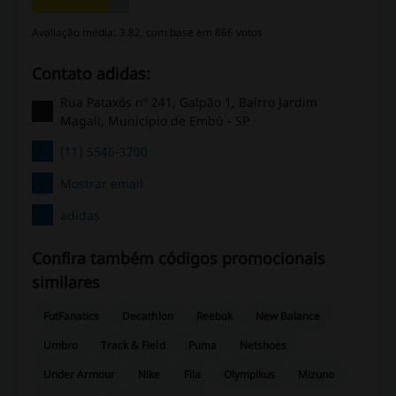
Avaliação média: 3.82, com base em 866 votos
Contato adidas:
Rua Pataxós nº 241, Galpão 1, Bairro Jardim
Magali, Município de Embú - SP
(11) 5546-3700
Mostrar email
adidas
Confira também códigos promocionais
similares
FutFanatics
Decathlon
Reebok
New Balance
Umbro
Track & Field
Puma
Netshoes
Under Armour
Nike
Fila
Olympikus
Mizuno