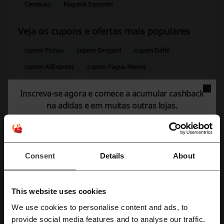
Centauro
Paquetá Esportes
Veja os cupons e ofertas mais populares
cupom Pichau
cupom Drogasil
cupom Dafiti
cupom AliExpress
cupom Pague Menos
Inscreva-se agora e comece a acumular
cashback
na adidas e em muitas outras lojas.
Mais sobre adidas:
Consent
Details
About
This website uses cookies
We use cookies to personalise content and ads, to
Cadastre-se com Facebook
provide social media features and to analyse our traffic.